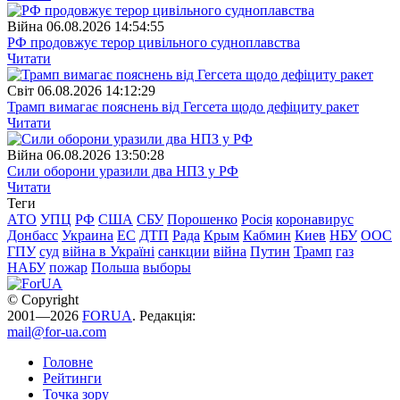
Війна
06.08.2026 14:54:55
РФ продовжує терор цивільного судноплавства
Читати
Свiт
06.08.2026 14:12:29
Трамп вимагає пояснень від Гегсета щодо дефіциту ракет
Читати
Війна
06.08.2026 13:50:28
Сили оборони уразили два НПЗ у РФ
Читати
Теги
АТО
УПЦ
РФ
США
СБУ
Порошенко
Росія
коронавирус
Донбасс
Украина
ЕС
ДТП
Рада
Крым
Кабмин
Киев
НБУ
ООС
ГПУ
суд
війна в Україні
санкции
війна
Путин
Трамп
газ
НАБУ
пожар
Польша
выборы
© Copyright
2001—2026
FORUA
. Редакція:
mail@for-ua.com
Головне
Рейтинги
Точка зору