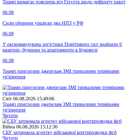
Трамп вимагає пояснень від Гегсета щодо дефіциту ракет
06.08
Сили оборони уразили два НПЗ у РФ
06.08
У екскомандувача логістики Повітряних сил знайшли 6
квартир, будинки та апартаменти в Буковелі
06.08
Трамп пригрозив джерелам ЗМІ тривалими термінами
ув'язнення
Свiт
06.08.2026 15:49:06
Трамп пригрозив джерелам ЗМІ тривалими термінами
ув'язнення
Читати
Війна
06.08.2026 15:12:30
СБУ затримала агентку військової контррозвідки фсб
Читати