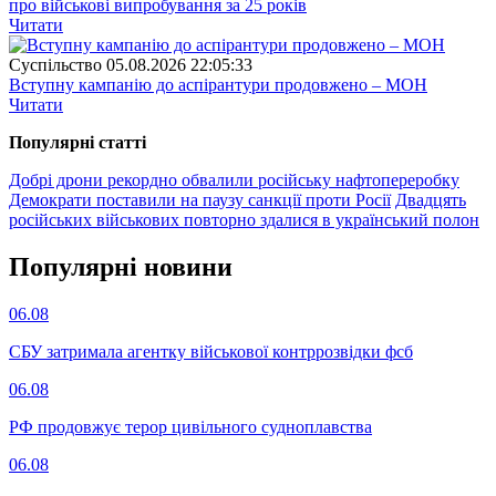
про військові випробування за 25 років
Читати
Суспiльство
05.08.2026 22:05:33
Вступну кампанію до аспірантури продовжено – МОН
Читати
Популярнi статтi
Добрі дрони рекордно обвалили російську нафтопереробку
Демократи поставили на паузу санкції проти Росії
Двадцять
російських військових повторно здалися в український полон
Популярнi новини
06.08
СБУ затримала агентку військової контррозвідки фсб
06.08
РФ продовжує терор цивільного судноплавства
06.08