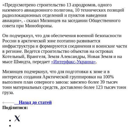
«Предусмотрено строительство 13 аэродромов, одного
наземного авиационного полигона, 10 технических позиций
радиолокационных отделений и пунктов наведения
авиации», - сказал Мизинцев на заседании Общественного
совета при Минобороны.
Он подчеркнул, что для обеспечения военной безопасности
России в арктической зоне поэтапно развивается
инфраструктура и формируются соединения и воинские части
в регионе. Ведется строительство объектов на островах
Котельный, Врангеля, Земля Александры, Новая Земля и на
мысе Шмидта, передает
«Интерфакс-Украина»
.
Мизинцев подчеркнул, что для подготовки к зиме и в
интересах создания Арктической группировки на 100%
выполнен план северного завоза: завезено более 39 тысяч
тонн материальных средств, доставлено более 123 тысяч тонн
груза.
Назад до статей
Поділитися: