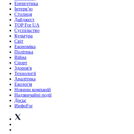
Енергетика
Інтерв’ю
Столиця
Дайджест
TOP For UA
Суспiльство
Культура
Світ
Економіка
Політика
Війна
Спорт
Здоров'я
Технології
Аналітика
Екологія
Новини компаній
Надзвичайні події
Досьє
ИнфоFor