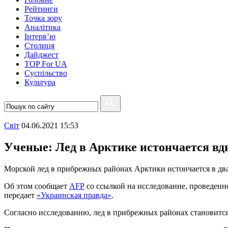
Рейтинги
Точка зору
Аналітика
Інтерв’ю
Столиця
Дайджест
TOP For UA
Суспiльство
Культура
Свiт
04.06.2021 15:53
Ученые: Лед в Арктике истончается вдв
Морской лед в прибрежных районах Арктики истончается в два 
Об этом сообщает
AFP
со ссылкой на исследование, проведенн
передает
«Украинская правда»
.
Согласно исследованию, лед в прибрежных районах становится