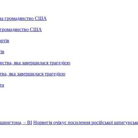
а громадянство США
ів
ва, яка завершилася трагедією
шингтона, – BI
Норвегія очікує посилення російської шпигунсько