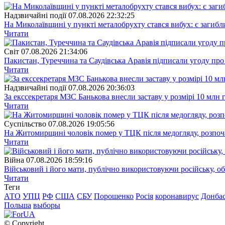
Надзвичайні події
07.08.2026 22:32:25
На Миколаївщині у пункті металобрухту стався вибух: є загибл
Читати
Свiт
07.08.2026 21:34:06
Пакистан, Туреччина та Саудівська Аравія підписали угоду пр
Читати
Надзвичайні події
07.08.2026 20:36:03
За екссекретаря МЗС Банькова внесли заставу у розмірі 10 млн 
Читати
Суспiльство
07.08.2026 19:05:56
На Житомирщині чоловік помер у ТЦК після медогляду, розпоч
Читати
Війна
07.08.2026 18:59:16
Військовий і його мати, публічно використовуючи російську, о
Читати
Теги
АТО
УПЦ
РФ
США
СБУ
Порошенко
Росія
коронавирус
Донба
Польша
выборы
© Copyright