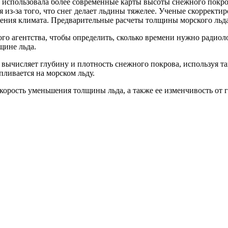
й использовала более современные карты высоты снежного покро
 из-за того, что снег делает льдины тяжелее. Ученые скорректи
нения климата. Предварительные расчеты толщины морского льда
го агентства, чтобы определить, сколько времени нужно радиол
щине льда.
ычисляет глубину и плотность снежного покрова, используя так
пливается на морском льду.
рость уменьшения толщины льда, а также ее изменчивость от го