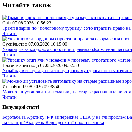
Читайте також
Свiт
07.08.2026 10:56:23
Трамп вдарив по "пологовому туризму": хто втратить право н
Читати
Суспiльство
07.08.2026 10:15:00
Українцям за кордоном спростили правила оформлення паспорт
Читати
Надзвичайні події
07.08.2026 09:52:30
Українку втягнули у незаконну програму сурогатного материнст
Читати
ИнфоFor
07.08.2026 09:38:46
Можно ли установить автоматику на старые распашные ворота
Читати
Популярнi статтi
Боротьба за Арктику: РФ випереджає США у на тлі проблем Ва
на станції "Академік Вернадський" очолить жінка