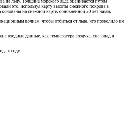
ва на льду. Толщина морского льда оценивается путем
ровали это, используя карту высоты снежного покрова в
 основаны на снежной карте, обновленной 20 лет назад.
окационным волнам, чтобы отбиться от льда, что позволило им
ие входные данные, как температура воздуха, снегопад и
да к году.