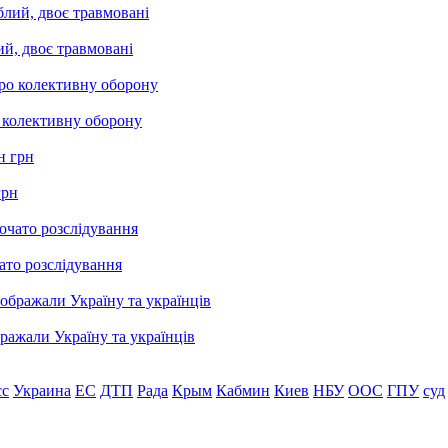
ий, двоє травмовані
о колективну оборону
грн
ато розслідування
бражали Україну та українців
сс
Украина
ЕС
ДТП
Рада
Крым
Кабмин
Киев
НБУ
ООС
ГПУ
суд