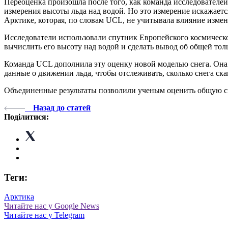
Переоценка произошла после того, как команда исследователе
измерения высоты льда над водой. Но это измерение искажается
Арктике, которая, по словам UCL, не учитывала влияние изме
Исследователи использовали спутник Европейского космическо
вычислить его высоту над водой и сделать вывод об общей тол
Команда UCL дополнила эту оценку новой моделью снега. Она в
данные о движении льда, чтобы отслеживать, сколько снега ска
Объединенные результаты позволили ученым оценить общую ско
Назад до статей
Поділитися:
Теги:
Арктика
Читайте нас у Google News
Читайте нас у Telegram