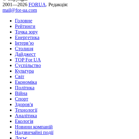
2001—2026
FORUA
. Редакція:
mail@for-ua.com
Головне
Рейтинги
Точка зору
Енергетика
Інтерв’ю
Столиця
Дайджест
TOP For UA
Суспiльство
Культура
Світ
Економіка
Політика
Війна
Спорт
Здоров'я
Технології
Аналітика
Екологія
Новини компаній
Надзвичайні події
Досьє