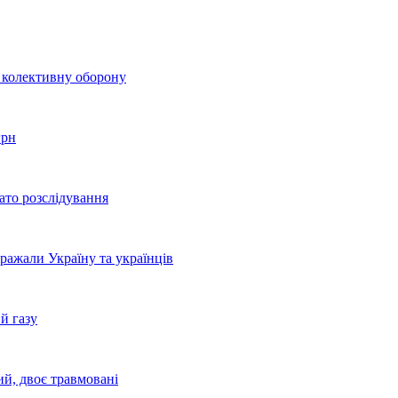
о колективну оборону
грн
ато розслідування
бражали Україну та українців
й газу
ий, двоє травмовані