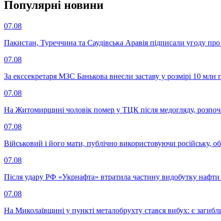
Популярнi новини
07.08
Пакистан, Туреччина та Саудівська Аравія підписали угоду пр
07.08
За екссекретаря МЗС Банькова внесли заставу у розмірі 10 млн 
07.08
На Житомирщині чоловік помер у ТЦК після медогляду, розпоч
07.08
Військовий і його мати, публічно використовуючи російську, о
07.08
Після удару РФ «Укрнафта» втратила частину видобутку нафти 
07.08
На Миколаївщині у пункті металобрухту стався вибух: є загибл