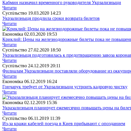
Кабмин назначил временного руководителя Укрзализныци
Читати
Суспiльство
19.03.2020 14:23
Укрзализныця продлила сроки возврата билетов
Читати
Економіка
02.03.2020 19:53
Криклий: Цены на железнодорожные билеты пока не повышен
Читати
Суспiльство
27.02.2020 18:50
Укрзализныця подготовилась к предотвращению завоза корона
Читати
Суспiльство
24.12.2019 20:11
Филиалам Укрзализныци поставляли оборудование из оккупи
Читати
Економіка
06.12.2019 16:24
Гончарук требует от Укрзализныци устроить кадровую чистку
Читати
Економіка
02.12.2019 15:36
Укразализныця планирует ежемесячно повышать цены на биле
Читати
Суспiльство
06.11.2019 11:39
Из-за кражи кабелей поезда в Киев прибывают с опозданием
Читати