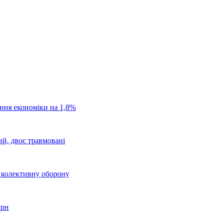
ання економіки на 1,8%
ий, двоє травмовані
о колективну оборону
грн