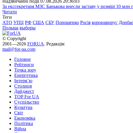
Надзвичайні події
07.08.2026 20:36:03
За екссекретаря МЗС Банькова внесли заставу у розмірі 10 млн 
Читати
Теги
АТО
УПЦ
РФ
США
СБУ
Порошенко
Росія
коронавирус
Донба
Польша
выборы
© Copyright
2001—2026
FORUA
. Редакція:
mail@for-ua.com
Головне
Рейтинги
Точка зору
Енергетика
Інтерв’ю
Столиця
Дайджест
TOP For UA
Суспiльство
Культура
Світ
Економіка
Політика
Війна