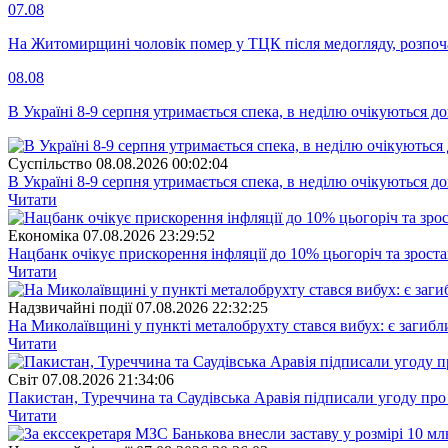
07.08
На Житомирщині чоловік помер у ТЦК після медогляду, розпоч
08.08
В Україні 8-9 серпня утримається спека, в неділю очікуються до
Суспiльство
08.08.2026 00:02:04
В Україні 8-9 серпня утримається спека, в неділю очікуються до
Читати
Економіка
07.08.2026 23:29:52
Нацбанк очікує прискорення інфляції до 10% цьогоріч та зрост
Читати
Надзвичайні події
07.08.2026 22:32:25
На Миколаївщині у пункті металобрухту стався вибух: є загибл
Читати
Свiт
07.08.2026 21:34:06
Пакистан, Туреччина та Саудівська Аравія підписали угоду пр
Читати