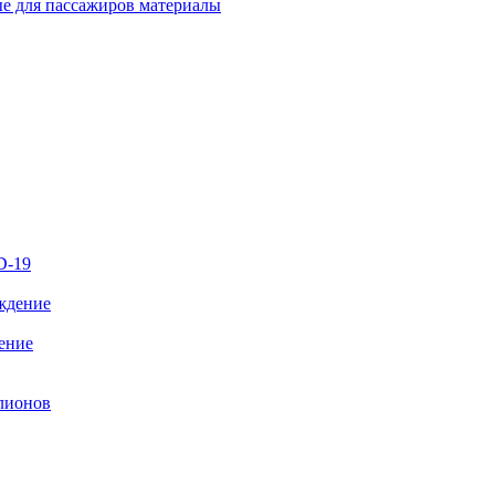
е для пассажиров материалы
D-19
дение
лионов