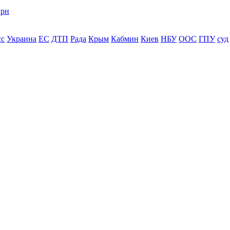
грн
сс
Украина
ЕС
ДТП
Рада
Крым
Кабмин
Киев
НБУ
ООС
ГПУ
суд