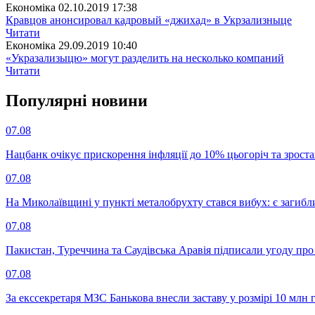
Економіка
02.10.2019 17:38
Кравцов анонсировал кадровый «джихад» в Укрзализныце
Читати
Економіка
29.09.2019 10:40
«Укразализыцю» могут разделить на несколько компаний
Читати
Популярнi новини
07.08
Нацбанк очікує прискорення інфляції до 10% цьогоріч та зрост
07.08
На Миколаївщині у пункті металобрухту стався вибух: є загибл
07.08
Пакистан, Туреччина та Саудівська Аравія підписали угоду пр
07.08
За екссекретаря МЗС Банькова внесли заставу у розмірі 10 млн 