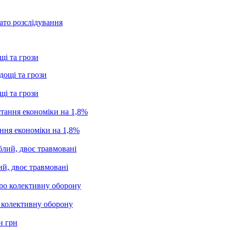
ато розслідування
щі та грози
щі та грози
ання економіки на 1,8%
ий, двоє травмовані
о колективну оборону