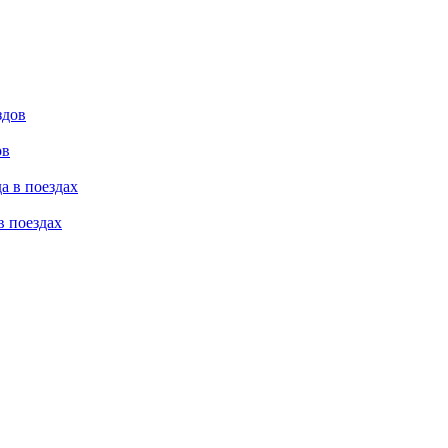
ов
в поездах