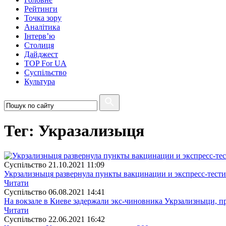
Рейтинги
Точка зору
Аналітика
Інтерв’ю
Столиця
Дайджест
TOP For UA
Суспiльство
Культура
Тег: Укразализыця
Суспiльство
21.10.2021 11:09
Укрзализныця развернула пункты вакцинации и экспресс-тести
Читати
Суспiльство
06.08.2021 14:41
На вокзале в Киеве задержали экс-чиновника Укрзализныци, 
Читати
Суспiльство
22.06.2021 16:42