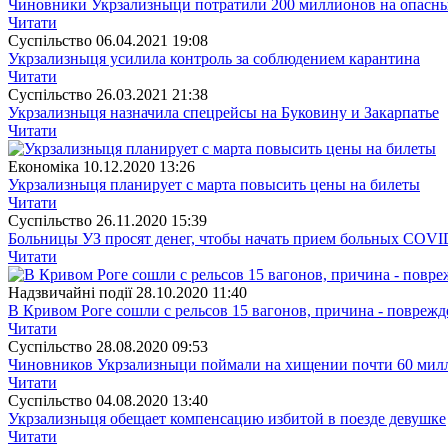
Чиновники Укрзализныци потратили 200 миллионов на опасны
Читати
Суспiльство
06.04.2021 19:08
Укрзализныця усилила контроль за соблюдением карантина
Читати
Суспiльство
26.03.2021 21:38
Укрзализныця назначила спецрейсы на Буковину и Закарпатье
Читати
Економіка
10.12.2020 13:26
Укрзализныця планирует с марта повысить цены на билеты
Читати
Суспiльство
26.11.2020 15:39
Больницы УЗ просят денег, чтобы начать прием больных COVI
Читати
Надзвичайні події
28.10.2020 11:40
В Кривом Роге сошли с рельсов 15 вагонов, причина - повреж
Читати
Суспiльство
28.08.2020 09:53
Чиновников Укрзализныци поймали на хищении почти 60 мил
Читати
Суспiльство
04.08.2020 13:40
Укрзализныця обещает компенсацию избитой в поезде девушке
Читати