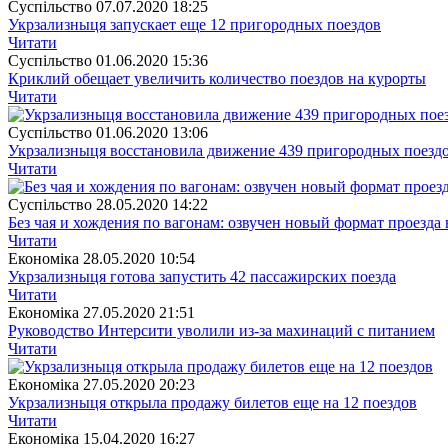
Суспiльство
07.07.2020 18:25
Укрзализныця запускает еще 12 пригородных поездов
Читати
Суспiльство
01.06.2020 15:36
Криклий обещает увеличить количество поездов на курорты
Читати
Суспiльство
01.06.2020 13:06
Укрзализныця восстановила движение 439 пригородных поезд
Читати
Суспiльство
28.05.2020 14:22
Без чая и хождения по вагонам: озвучен новый формат проезда 
Читати
Економіка
28.05.2020 10:54
Укрзализныця готова запустить 42 пассажирских поезда
Читати
Економіка
27.05.2020 21:51
Руководство Интерсити уволили из-за махинаций с питанием
Читати
Економіка
27.05.2020 20:23
Укрзализныця открыла продажу билетов еще на 12 поездов
Читати
Економіка
15.04.2020 16:27