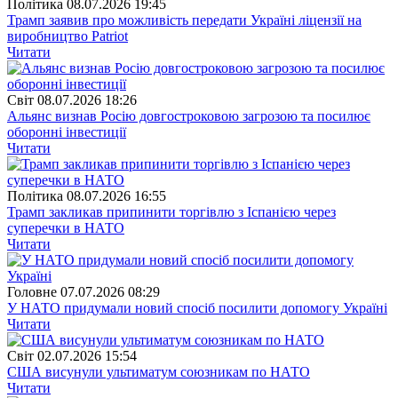
Полiтика
08.07.2026 19:45
Трамп заявив про можливість передати Україні ліцензії на
виробництво Patriot
Читати
Свiт
08.07.2026 18:26
Альянс визнав Росію довгостроковою загрозою та посилює
оборонні інвестиції
Читати
Полiтика
08.07.2026 16:55
Трамп закликав припинити торгівлю з Іспанією через
суперечки в НАТО
Читати
Головне
07.07.2026 08:29
У НАТО придумали новий спосіб посилити допомогу Україні
Читати
Свiт
02.07.2026 15:54
США висунули ультиматум союзникам по НАТО
Читати