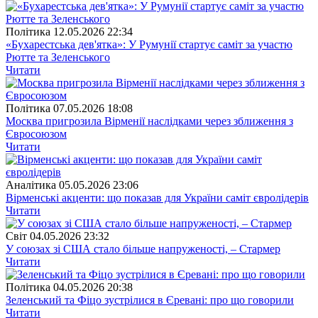
Полiтика
12.05.2026 22:34
«Бухарестська дев'ятка»: У Румунії стартує саміт за участю
Рютте та Зеленського
Читати
Полiтика
07.05.2026 18:08
Москва пригрозила Вірменії наслідками через зближення з
Євросоюзом
Читати
Аналітика
05.05.2026 23:06
Вірменські акценти: що показав для України саміт євролідерів
Читати
Свiт
04.05.2026 23:32
У союзах зі США стало більше напруженості, – Стармер
Читати
Полiтика
04.05.2026 20:38
Зеленський та Фіцо зустрілися в Єревані: про що говорили
Читати