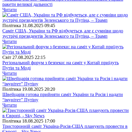
ракети великої дальності
Читати
Полiтика
31.08.2025 09:45
Саміт США, України та РФ відбудеться, але є сумніви щодо
зустрічі президентів Зеленського та Путіна, – Трамп
Читати
Свiт
27.08.2025 22:15
Регіональний форум з безпеки: на саміт у Китай приїдуть
Путін та Моді
Читати
Полiтика
19.08.2025 20:20
Швейцарія готова прийняти саміт України та Росія і надати
“імунітет” Путіну
Читати
Полiтика
18.08.2025 17:00
Тристоронній саміт Україна-Росія-США планують провести в
Європі, - Sky News