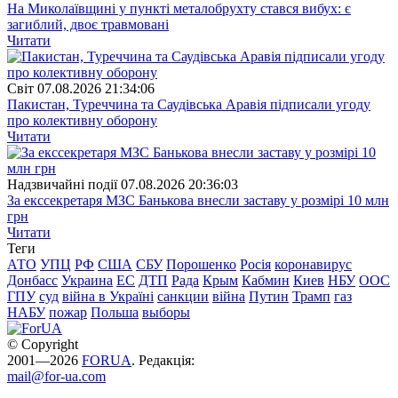
На Миколаївщині у пункті металобрухту стався вибух: є
загиблий, двоє травмовані
Читати
Свiт
07.08.2026 21:34:06
Пакистан, Туреччина та Саудівська Аравія підписали угоду
про колективну оборону
Читати
Надзвичайні події
07.08.2026 20:36:03
За екссекретаря МЗС Банькова внесли заставу у розмірі 10 млн
грн
Читати
Теги
АТО
УПЦ
РФ
США
СБУ
Порошенко
Росія
коронавирус
Донбасс
Украина
ЕС
ДТП
Рада
Крым
Кабмин
Киев
НБУ
ООС
ГПУ
суд
війна в Україні
санкции
війна
Путин
Трамп
газ
НАБУ
пожар
Польша
выборы
© Copyright
2001—2026
FORUA
. Редакція:
mail@for-ua.com