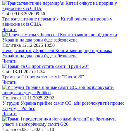
Свiт
09.03.2026 09:56
Трансатлантичне перемир’я: Китай очікує на прорив у
відносинах із США
Читати
Полiтика
12.12.2025 18:50
Перед самітом у Брюсселі Кошта заявив, що підтримка
України на два роки буде забезпечена
Читати
Свiт
13.11.2025 21:34
Трамп та Сі пропустять саміт "Групи 20"
Читати
Полiтика
11.11.2025 22:02
У грудні Україна прийме саміт ЄС, аби розблокувати процес
вступу, – Politico
Читати
Полiтика
08.11.2025 11:10