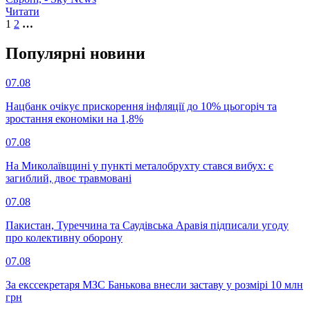
Читати
1
2
…
Популярнi новини
07.08
Нацбанк очікує прискорення інфляції до 10% цьогоріч та
зростання економіки на 1,8%
07.08
На Миколаївщині у пункті металобрухту стався вибух: є
загиблий, двоє травмовані
07.08
Пакистан, Туреччина та Саудівська Аравія підписали угоду
про колективну оборону
07.08
За екссекретаря МЗС Банькова внесли заставу у розмірі 10 млн
грн