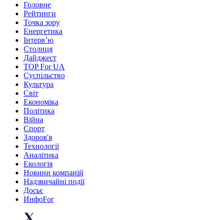
Головне
Рейтинги
Точка зору
Енергетика
Інтерв’ю
Столиця
Дайджест
TOP For UA
Суспiльство
Культура
Світ
Економіка
Політика
Війна
Спорт
Здоров'я
Технології
Аналітика
Екологія
Новини компаній
Надзвичайні події
Досьє
ИнфоFor