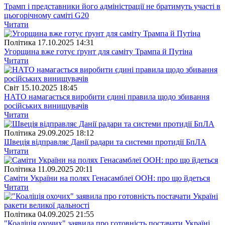
Трамп і представники його адміністрації не братимуть участі в
цьогорічному саміті G20
Читати
Полiтика
17.10.2025 14:31
Угорщина вже готує ґрунт для саміту Трампа й Путіна
Читати
Свiт
15.10.2025 18:45
НАТО намагається виробити єдині правила щодо збивання
російських винищувачів
Читати
Полiтика
29.09.2025 18:12
Швеція відправляє Данії радари та системи протидії БпЛА
Читати
Полiтика
11.09.2025 20:11
Саміти України на полях Генасамблеї ООН: про що йдеться
Читати
Полiтика
04.09.2025 21:55
"Коаліція охочих" заявила про готовність постачати Україні