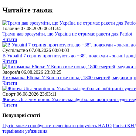
Читайте також
Головне
07.08.2026 06:31:34
Трамп дав зрозуміти, що Україна не отримає ракети для Patriot
Читати
Суспiльство
07.08.2026 00:04:03
В Україні 7 серпня прогнозують до +38°, подекуди - значні дощі
Читати
Здоров'я
06.08.2026 23:33:25
Лихоманка Ебола: У Конго вже понад 1800 смертей, медики про
Читати
Спорт
06.08.2026 23:03:11
Жіноча Ліга чемпіонів: Українські футбольні арбітрині судитим
Читати
Популярнi статтi
Путін може спробувати перевірити рішучість НАТО
Росія і КН
термінами ув'язнення