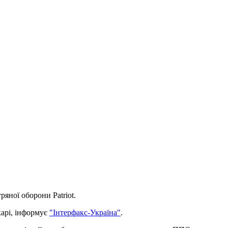
яної оборони Patriot.
карі, інформує
"Інтерфакс-Україна"
.