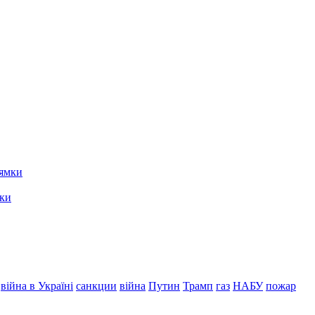
мки
війна в Україні
санкции
війна
Путин
Трамп
газ
НАБУ
пожар