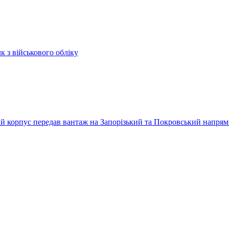
к з військового обліку
ький корпус передав вантаж на Запорізький та Покровський напря