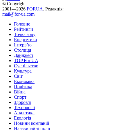
© Copyright
2001—2026
FORUA
. Редакція:
mail@for-ua.com
Головне
Рейтинги
Точка зору
Енергетика
Інтерв’ю
Столиця
Дайджест
TOP For UA
Суспiльство
Культура
Світ
Економіка
Політика
Війна
Спорт
Здоров'я
Технології
Аналітика
Екологія
Новини компаній
Надзвичайні події