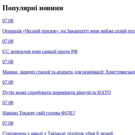
Популярнi новини
07.08
Операція «Чесний призов»: на Закарпатті зник майже цілий пол
07.08
ЄС затвердив нові санкції проти РФ
07.08
Мавіки, зарядні станції та апарати для реанімації: Християнс
07.08
Путін може спробувати перевірити рішучість НАТО
07.08
Навіщо Токаєву свій голова ФІДЕ?
07.08
Стрілянина у школі у Таїланді: підліток убив 8 людей