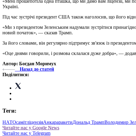
«Мені прошепотіла одна пташка, що ми дамо вам ліцензії, ми 
Україні.
Під час зустрічі президент США також наголосив, що його ві
«Ми з президентом Зеленським надумали зустрітися принагідно.
новий початок», — сказав Трамп.
За його словами, він регулярно підтримує зв'язок із президент
«Оце днями говорили, і розмова склалася дуже добра», — дод
Автор: Богдан Моримух
Назад до статей
Поділитися:
Теги:
НАТО
саміт
ліцензія
Анкара
ракети
Дональд Трамп
Володимир Зе
Читайте нас у Google News
Читайте нас у Telegram