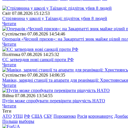
Свiт
07.08.2026 15:12:53
Стрілянина у школі у Таїланді: підліток убив 8 людей
Читати
Суспiльство
07.08.2026 14:54:46
Операція «Чесний призов»: на Закарпатті зник майже цілий пол
Читати
Полiтика
07.08.2026 14:25:32
ЄС затвердив нові санкції проти РФ
Читати
Суспiльство
07.08.2026 14:06:35
Мавіки, зарядні станції та апарати для реанімації: Християнс
Читати
Війна
07.08.2026 13:54:55
Путін може спробувати перевірити рішучість НАТО
Читати
Теги
АТО
УПЦ
РФ
США
СБУ
Порошенко
Росія
коронавирус
Донба
Польша
выборы