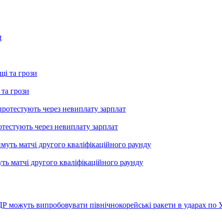
 та грози
тестують через невиплату зарплат
уть матчі другого кваліфікаційного раунду
ДР можуть випробовувати північнокорейські ракети в ударах по У