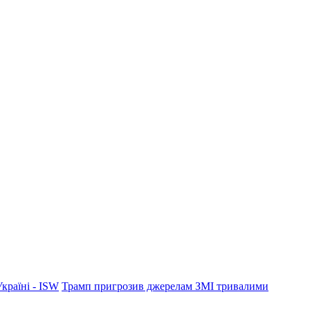
країні - ISW
Трамп пригрозив джерелам ЗМІ тривалими