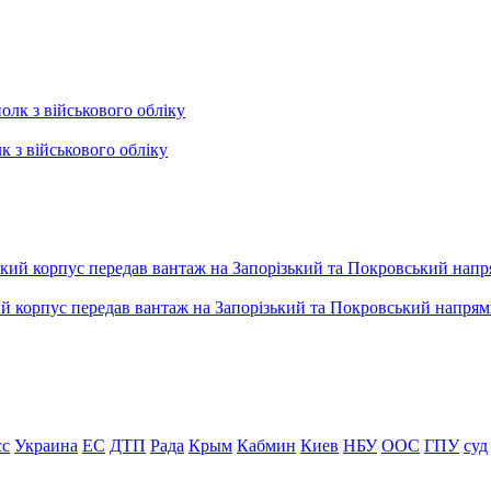
к з військового обліку
ький корпус передав вантаж на Запорізький та Покровський напря
сс
Украина
ЕС
ДТП
Рада
Крым
Кабмин
Киев
НБУ
ООС
ГПУ
суд