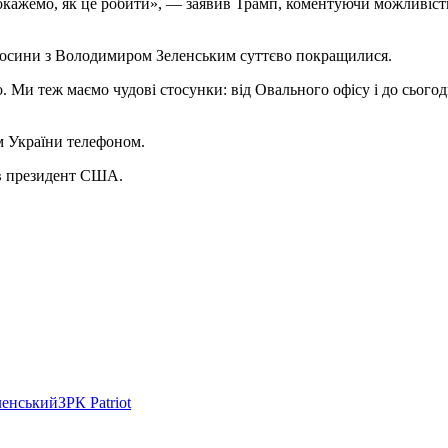
покажемо, як це робити», — заявив Трамп, коментуючи можливіс
дносини з Володимиром Зеленським суттєво покращилися.
 Ми теж маємо чудові стосунки: від Овального офісу і до сьогод
ом України телефоном.
ав президент США.
ленський
ЗРК Patriot