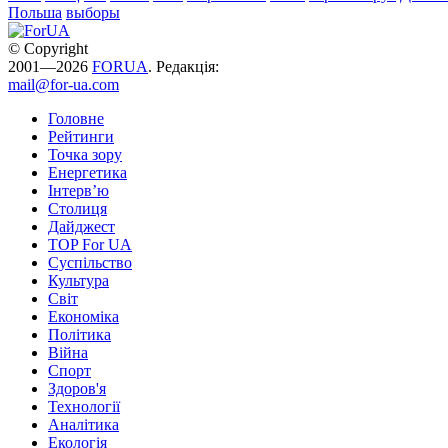
Польша
выборы
© Copyright
2001—2026
FORUA
. Редакція:
mail@for-ua.com
Головне
Рейтинги
Точка зору
Енергетика
Інтерв’ю
Столиця
Дайджест
TOP For UA
Суспiльство
Культура
Світ
Економіка
Політика
Війна
Спорт
Здоров'я
Технології
Аналітика
Екологія