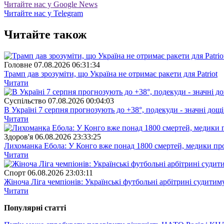
Читайте нас у Google News
Читайте нас у Telegram
Читайте також
Головне
07.08.2026 06:31:34
Трамп дав зрозуміти, що Україна не отримає ракети для Patriot
Читати
Суспiльство
07.08.2026 00:04:03
В Україні 7 серпня прогнозують до +38°, подекуди - значні дощі
Читати
Здоров'я
06.08.2026 23:33:25
Лихоманка Ебола: У Конго вже понад 1800 смертей, медики про
Читати
Спорт
06.08.2026 23:03:11
Жіноча Ліга чемпіонів: Українські футбольні арбітрині судитим
Читати
Популярнi статтi