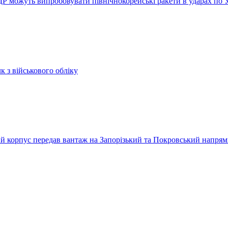
ДР можуть випробовувати північнокорейські ракети в ударах по У
к з військового обліку
ький корпус передав вантаж на Запорізький та Покровський напря