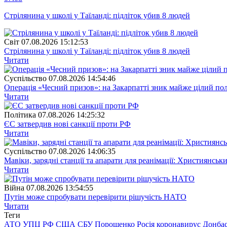
Стрілянина у школі у Таїланді: підліток убив 8 людей
Свiт
07.08.2026 15:12:53
Стрілянина у школі у Таїланді: підліток убив 8 людей
Читати
Суспiльство
07.08.2026 14:54:46
Операція «Чесний призов»: на Закарпатті зник майже цілий пол
Читати
Полiтика
07.08.2026 14:25:32
ЄС затвердив нові санкції проти РФ
Читати
Суспiльство
07.08.2026 14:06:35
Мавіки, зарядні станції та апарати для реанімації: Християнс
Читати
Війна
07.08.2026 13:54:55
Путін може спробувати перевірити рішучість НАТО
Читати
Теги
АТО
УПЦ
РФ
США
СБУ
Порошенко
Росія
коронавирус
Донба