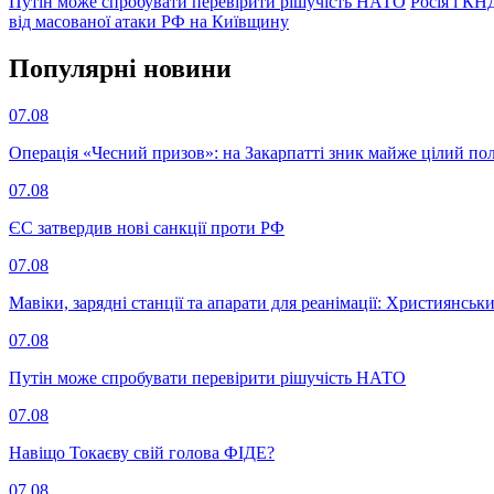
Путін може спробувати перевірити рішучість НАТО
Росія і КН
від масованої атаки РФ на Київщину
Популярнi новини
07.08
Операція «Чесний призов»: на Закарпатті зник майже цілий пол
07.08
ЄС затвердив нові санкції проти РФ
07.08
Мавіки, зарядні станції та апарати для реанімації: Християнс
07.08
Путін може спробувати перевірити рішучість НАТО
07.08
Навіщо Токаєву свій голова ФІДЕ?
07.08