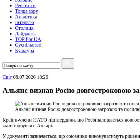
Рейтинги
Точка зору
Аналітика
Інтерв’ю
Столиця
Дайджест
TOP For UA
Суспiльство
Культура
Свiт
08.07.2026 18:26
Альянс визнав Росію довгостроковою за
Альянс визнав Росію довгостроковою загрозою та посилює
Країни-члени НАТО підтвердили, що Росія залишається довгостр
який відбувся в Анкарі.
У документі зазначається, що союзники виконуватимуть рішення,