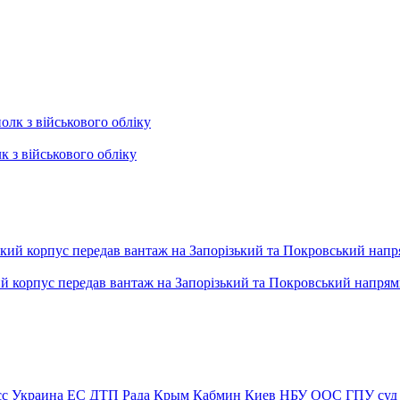
к з військового обліку
ький корпус передав вантаж на Запорізький та Покровський напря
сс
Украина
ЕС
ДТП
Рада
Крым
Кабмин
Киев
НБУ
ООС
ГПУ
суд