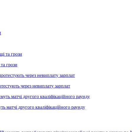
 та грози
тестують через невиплату зарплат
уть матчі другого кваліфікаційного раунду