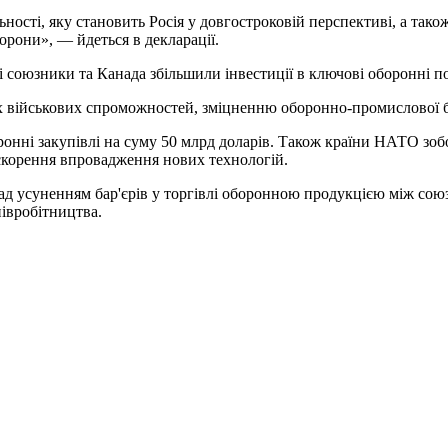
ьності, яку становить Росія у довгостроковій перспективі, а тако
орони», — йдеться в декларації.
союзники та Канада збільшили інвестиції в ключові оборонні по
х військових спроможностей, зміцненню оборонно-промислової б
ронні закупівлі на суму 50 млрд доларів. Також країни НАТО зоб
корення впровадження нових технологій.
над усуненням бар'єрів у торгівлі оборонною продукцією між со
івробітництва.