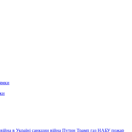
мки
війна в Україні
санкции
війна
Путин
Трамп
газ
НАБУ
пожар