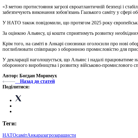
«З метою протистояння загрозі євроатлантичній безпеці і стабіл
забезпечують виконання зобов'язань Гаазького саміту у сфері об
У НАТО також повідомили, що протягом 2025 року європейські 
За оцінкою Альянсу, ці кошти сприятимуть розвитку необхідни
Крім того, на саміті в Анкарі союзники оголосили про нові обо
поглиблювати співпрацю з оборонною промисловістю для прис
У декларації наголошується, що Альянс і надалі працюватиме 
оборонного виробництва і розвитку військово-промислового сп
Автор: Богдан Моримух
Назад до статей
Поділитися:
Теги:
НАТО
саміт
Анкара
загроза
рашисти