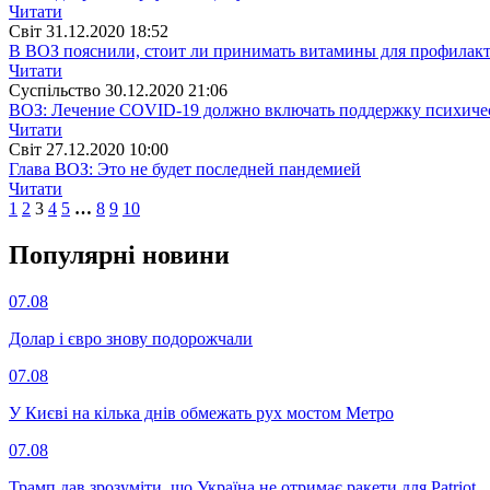
Читати
Свiт
31.12.2020 18:52
В ВОЗ пояснили, стоит ли принимать витамины для профила
Читати
Суспiльство
30.12.2020 21:06
ВОЗ: Лечение COVID-19 должно включать поддержку психичес
Читати
Свiт
27.12.2020 10:00
Глава ВОЗ: Это не будет последней пандемией
Читати
1
2
3
4
5
…
8
9
10
Популярнi новини
07.08
Долар і євро знову подорожчали
07.08
У Києві на кілька днів обмежать рух мостом Метро
07.08
Трамп дав зрозуміти, що Україна не отримає ракети для Patriot