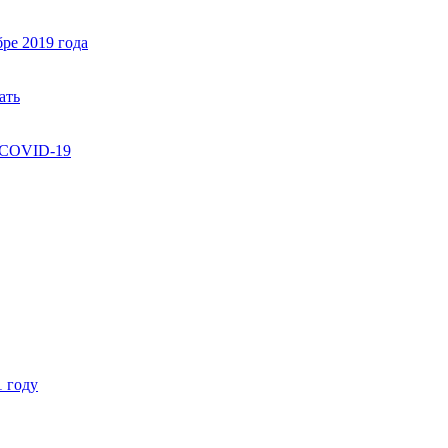
ре 2019 года
ать
т COVID-19
1 году