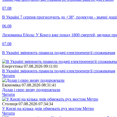
07.08
В Україні 7 серпня прогнозують до +38°, подекуди - значні дощі
06.08
Лихоманка Ебола: У Конго вже понад 1800 смертей, медики про
07.08
В Україні змінюють правила подачі електроенергії споживачам
Енергетика
07.08.2026 09:11:01
В Україні змінюють правила подачі електроенергії споживачам
Читати
Економіка
07.08.2026 08:31:41
Долар і євро знову подорожчали
Читати
Столиця
07.08.2026 07:34:34
У Києві на кілька днів обмежать рух мостом Метро
Читати