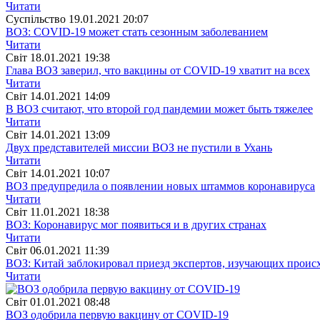
Читати
Суспiльство
19.01.2021 20:07
ВОЗ: COVID-19 может стать сезонным заболеванием
Читати
Свiт
18.01.2021 19:38
Глава ВОЗ заверил, что вакцины от COVID-19 хватит на всех
Читати
Свiт
14.01.2021 14:09
В ВОЗ считают, что второй год пандемии может быть тяжелее
Читати
Свiт
14.01.2021 13:09
Двух представителей миссии ВОЗ не пустили в Ухань
Читати
Свiт
14.01.2021 10:07
ВОЗ предупредила о появлении новых штаммов коронавируса
Читати
Свiт
11.01.2021 18:38
ВОЗ: Коронавирус мог появиться и в других странах
Читати
Свiт
06.01.2021 11:39
ВОЗ: Китай заблокировал приезд экспертов, изучающих прои
Читати
Свiт
01.01.2021 08:48
ВОЗ одобрила первую вакцину от COVID-19