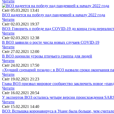
Читати
Свiт
05.03.2021 13:41
ВОЗ надеется на победу над пандемией к началу 2022 года
Читати
Свiт
02.03.2021 19:37
ВОЗ: Говорить о победе над COVID-19 до конца года нереалис
Читати
Свiт
02.03.2021 12:38
В ВОЗ заявили о росте числа новых случаев COVID-19
Читати
Свiт
27.02.2021 12:00
В ВОЗ оценили угрозы птичьего гриппа для людей
Читати
Свiт
24.02.2021 17:50
«Худший сценарий позади»: в ВОЗ назвали сроки окончания п
Читати
Свiт
19.02.2021 21:23
Глава ВОЗ призвал мировое сообщество заключить новое «пан
Читати
Свiт
16.02.2021 20:54
У экспертов ВОЗ остались четыре версии происхождения SAR
Читати
Свiт
15.02.2021 14:40
ВОЗ: Вспышка коронавируса в Ухане была больше, чем считало