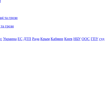
 та грози
сс
Украина
ЕС
ДТП
Рада
Крым
Кабмин
Киев
НБУ
ООС
ГПУ
суд