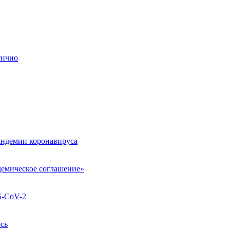
тично
андемии коронавируса
демическое соглашение»
S-CoV-2
сь