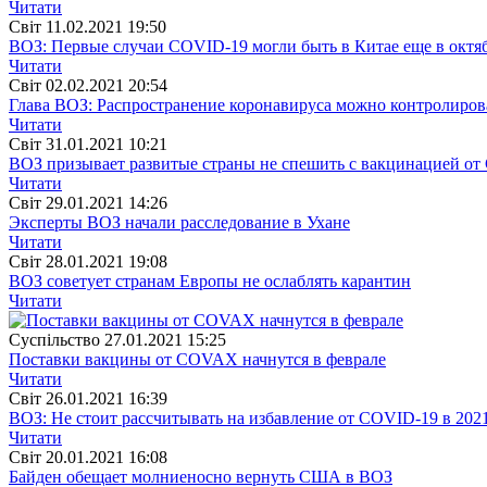
Читати
Свiт
11.02.2021 19:50
ВОЗ: Первые случаи COVID-19 могли быть в Китае еще в октяб
Читати
Свiт
02.02.2021 20:54
Глава ВОЗ: Распространение коронавируса можно контролиров
Читати
Свiт
31.01.2021 10:21
ВОЗ призывает развитые страны не спешить с вакцинацией о
Читати
Свiт
29.01.2021 14:26
Эксперты ВОЗ начали расследование в Ухане
Читати
Свiт
28.01.2021 19:08
ВОЗ советует странам Европы не ослаблять карантин
Читати
Суспiльство
27.01.2021 15:25
Поставки вакцины от COVAX начнутся в феврале
Читати
Свiт
26.01.2021 16:39
ВОЗ: Не стоит рассчитывать на избавление от COVID-19 в 202
Читати
Свiт
20.01.2021 16:08
Байден обещает молниеносно вернуть США в ВОЗ