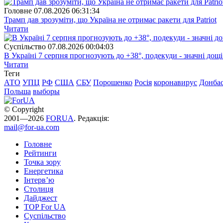
Головне
07.08.2026 06:31:34
Трамп дав зрозуміти, що Україна не отримає ракети для Patriot
Читати
Суспiльство
07.08.2026 00:04:03
В Україні 7 серпня прогнозують до +38°, подекуди - значні дощі
Читати
Теги
АТО
УПЦ
РФ
США
СБУ
Порошенко
Росія
коронавирус
Донба
Польша
выборы
© Copyright
2001—2026
FORUA
. Редакція:
mail@for-ua.com
Головне
Рейтинги
Точка зору
Енергетика
Інтерв’ю
Столиця
Дайджест
TOP For UA
Суспiльство