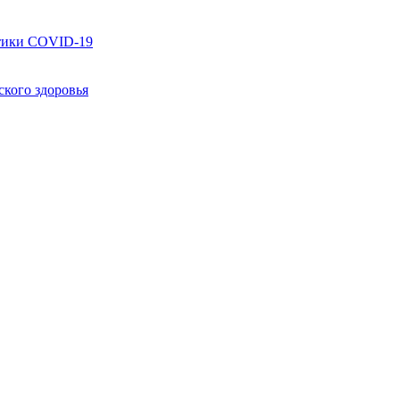
ктики COVID-19
кого здоровья