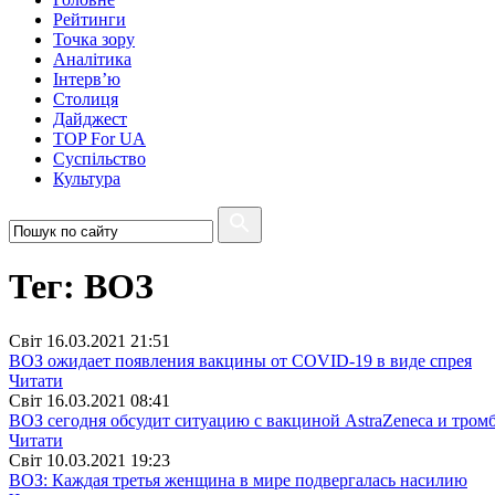
Рейтинги
Точка зору
Аналітика
Інтерв’ю
Столиця
Дайджест
TOP For UA
Суспiльство
Культура
Тег: ВОЗ
Свiт
16.03.2021 21:51
ВОЗ ожидает появления вакцины от COVID-19 в виде спрея
Читати
Свiт
16.03.2021 08:41
ВОЗ сегодня обсудит ситуацию с вакциной AstraZeneca и тром
Читати
Свiт
10.03.2021 19:23
ВОЗ: Каждая третья женщина в мире подвергалась насилию