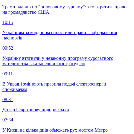
Трамп вдарив по "пологовому туризму": хто втратить право
на громадянство США
10:15
Українцям за кордоном спростили правила оформлення
паспортів
09:52
Українку втягнули у незаконну програму сурогатного
материнства, яка завершилася трагедією
09:11
В Україні змінюють правила подачі електроенергії
споживачам
08:31
Долар і євро знову подорожчали
07:34
У Києві на кілька днів обмежать рух мостом Метро