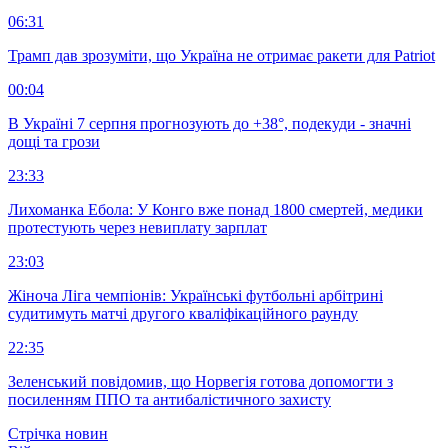
06:31
Трамп дав зрозуміти, що Україна не отримає ракети для Patriot
00:04
В Україні 7 серпня прогнозують до +38°, подекуди - значні
дощі та грози
23:33
Лихоманка Ебола: У Конго вже понад 1800 смертей, медики
протестують через невиплату зарплат
23:03
Жіноча Ліга чемпіонів: Українські футбольні арбітрині
судитимуть матчі другого кваліфікаційного раунду
22:35
Зеленський повідомив, що Норвегія готова допомогти з
посиленням ППО та антибалістичного захисту
Стрічка новин