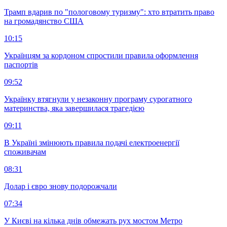
Трамп вдарив по "пологовому туризму": хто втратить право
на громадянство США
10:15
Українцям за кордоном спростили правила оформлення
паспортів
09:52
Українку втягнули у незаконну програму сурогатного
материнства, яка завершилася трагедією
09:11
В Україні змінюють правила подачі електроенергії
споживачам
08:31
Долар і євро знову подорожчали
07:34
У Києві на кілька днів обмежать рух мостом Метро