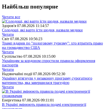
Найбiльш популярне
Читати все
Здоров'я
07.08.2026 11:14:57
Солодощі, які варто їсти щодня, назвали медики
Читати
Свiт
07.08.2026 10:56:23
Трамп вдарив по "пологовому туризму": хто втратить право
на громадянство США
Читати
Суспiльство
07.08.2026 10:15:00
Українцям за кордоном спростили правила оформлення
паспортів
Читати
Надзвичайні події
07.08.2026 09:52:30
Українку втягнули у незаконну програму сурогатного
материнства, яка завершилася трагедією
Читати
Енергетика
07.08.2026 09:11:01
В Україні змінюють правила подачі електроенергії
споживачам