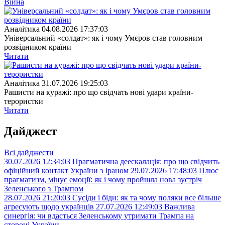
Війна
Аналітика
04.08.2026 17:37:03
Універсальний «солдат»: як і чому Умєров став головним
розвідником країни
Читати
Аналітика
31.07.2026 19:25:03
Рашисти на куражі: про що свідчать нові удари країни-
терористки
Читати
Дайджест
Всі дайджести
30.07.2026 12:34:03
Прагматична деескалація: про що свідчить
офіційний контакт України з Іраном
29.07.2026 17:48:03
Плюс
прагматизм, мінус емоції: як і чому пройшла нова зустріч
Зеленського з Трампом
28.07.2026 21:20:03
Сусіди і біди: як та чому поляки все більше
агресують щодо українців
27.07.2026 12:49:03
Важлива
синергія: чи вдасться Зеленському утримати Трампа на
стороні України