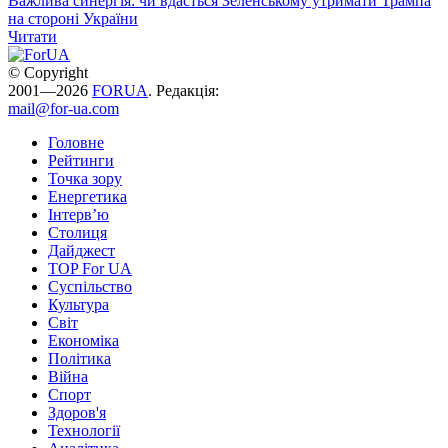
Важлива синергія: чи вдасться Зеленському утримати Трампа
на стороні України
Читати
© Copyright
2001—2026
FORUA
. Редакція:
mail@for-ua.com
Головне
Рейтинги
Точка зору
Енергетика
Інтерв’ю
Столиця
Дайджест
TOP For UA
Суспiльство
Культура
Світ
Економіка
Політика
Війна
Спорт
Здоров'я
Технології