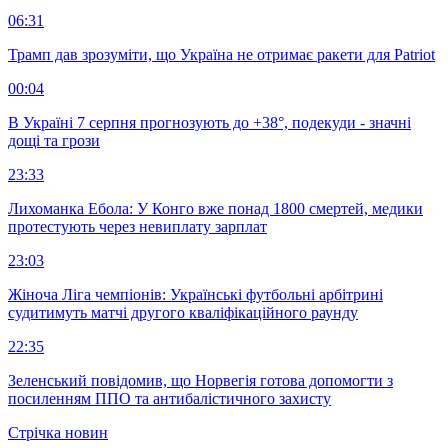
06:31
Трамп дав зрозуміти, що Україна не отримає ракети для Patriot
00:04
В Україні 7 серпня прогнозують до +38°, подекуди - значні
дощі та грози
23:33
Лихоманка Ебола: У Конго вже понад 1800 смертей, медики
протестують через невиплату зарплат
23:03
Жіноча Ліга чемпіонів: Українські футбольні арбітрині
судитимуть матчі другого кваліфікаційного раунду
22:35
Зеленський повідомив, що Норвегія готова допомогти з
посиленням ППО та антибалістичного захисту
Стрічка новин