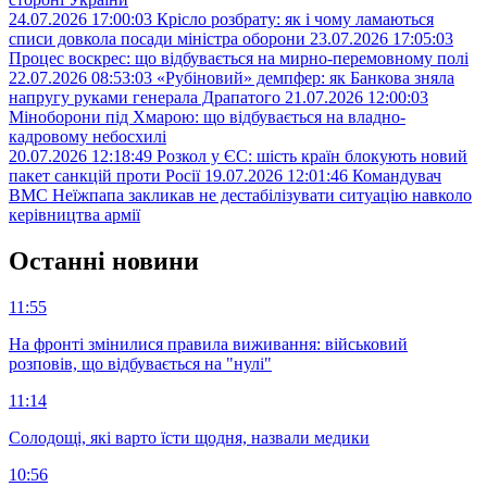
24.07.2026 17:00:03
Крісло розбрату: як і чому ламаються
списи довкола посади міністра оборони
23.07.2026 17:05:03
Процес воскрес: що відбувається на мирно-перемовному полі
22.07.2026 08:53:03
«Рубіновий» демпфер: як Банкова зняла
напругу руками генерала Драпатого
21.07.2026 12:00:03
Міноборони під Хмарою: що відбувається на владно-
кадровому небосхилі
20.07.2026 12:18:49
Розкол у ЄС: шість країн блокують новий
пакет санкцій проти Росії
19.07.2026 12:01:46
Командувач
ВМС Неїжпапа закликав не дестабілізувати ситуацію навколо
керівництва армії
Останнi новини
11:55
На фронті змінилися правила виживання: військовий
розповів, що відбувається на "нулі"
11:14
Солодощі, які варто їсти щодня, назвали медики
10:56