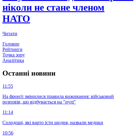
ніколи не стане членом
НАТО
Читати
Головне
Рейтинги
Точка зору
Аналітика
Останнi новини
11:55
На фронті змінилися правила виживання: військовий
розповів, що відбувається на "нулі"
11:14
Солодощі, які варто їсти щодня, назвали медики
10:56