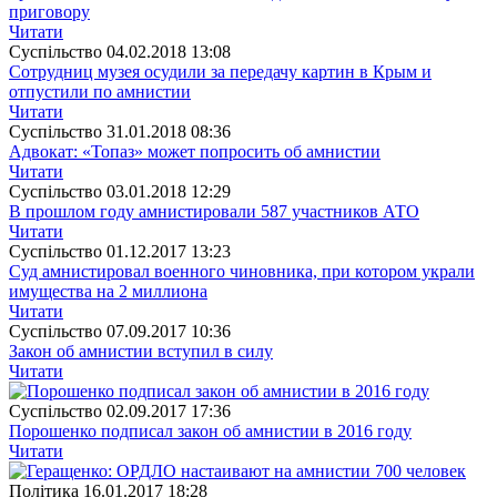
приговору
Читати
Суспiльство
04.02.2018 13:08
Сотрудниц музея осудили за передачу картин в Крым и
отпустили по амнистии
Читати
Суспiльство
31.01.2018 08:36
Адвокат: «Топаз» может попросить об амнистии
Читати
Суспiльство
03.01.2018 12:29
В прошлом году амнистировали 587 участников АТО
Читати
Суспiльство
01.12.2017 13:23
Суд амнистировал военного чиновника, при котором украли
имущества на 2 миллиона
Читати
Суспiльство
07.09.2017 10:36
Закон об амнистии вступил в силу
Читати
Суспiльство
02.09.2017 17:36
Порошенко подписал закон об амнистии в 2016 году
Читати
Полiтика
16.01.2017 18:28