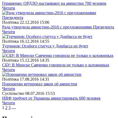
Геращенко: ОРДЛО настаивают на амнистии 700 человек
Читати
Полiтика
22.12.2016 15:06
Рада утвердила амнистию-2016 с предложениями Президента
Читати
Полiтика
16.12.2016 14:55
Турчинов: Особого статуса у Донбасса не будет
Читати
Полiтика
15.12.2016 14:35
СБУ: В Минске Савченко говорила не только о заложниках
Читати
Полiтика
17.08.2016 14:31
Порошенко ветировал закон об амнистии
Читати
Суспiльство
08.07.2016 15:53
НВФ требуют от Украины амнистировать 600 человек
Читати
1
2
3
…