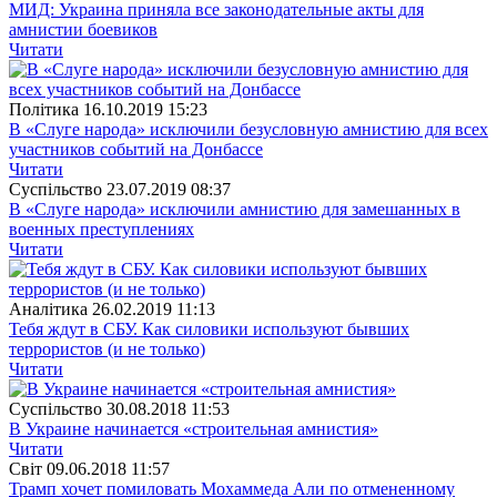
МИД: Украина приняла все законодательные акты для
амнистии боевиков
Читати
Полiтика
16.10.2019 15:23
В «Слуге народа» исключили безусловную амнистию для всех
участников событий на Донбассе
Читати
Суспiльство
23.07.2019 08:37
В «Слуге народа» исключили амнистию для замешанных в
военных преступлениях
Читати
Аналітика
26.02.2019 11:13
Тебя ждут в СБУ. Как силовики используют бывших
террористов (и не только)
Читати
Суспiльство
30.08.2018 11:53
В Украине начинается «строительная амнистия»
Читати
Свiт
09.06.2018 11:57
Трамп хочет помиловать Мохаммеда Али по отмененному