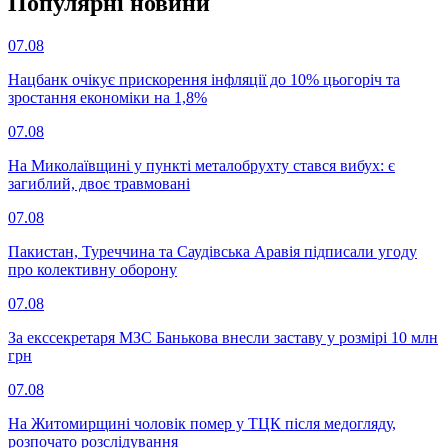
Популярнi новини
07.08
Нацбанк очікує прискорення інфляції до 10% цьогоріч та
зростання економіки на 1,8%
07.08
На Миколаївщині у пункті металобрухту стався вибух: є
загиблий, двоє травмовані
07.08
Пакистан, Туреччина та Саудівська Аравія підписали угоду
про колективну оборону
07.08
За екссекретаря МЗС Банькова внесли заставу у розмірі 10 млн
грн
07.08
На Житомирщині чоловік помер у ТЦК після медогляду,
розпочато розслідування