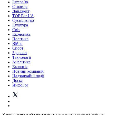
Інтерв’ю
Столиця
Дайджест
TOP For UA
Суспiльство
Культура
Світ
Економіка
Політика
Війна
Спорт
Здоров'я
Технології
Аналітика
Екологія
Новини компаній
Надзвичайні події
Досьє
ИнфоFor
У разі повного або часткового передрукування матеріалів