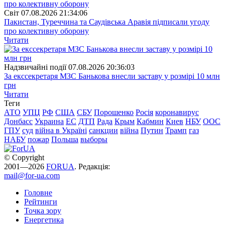
Свiт
07.08.2026 21:34:06
Пакистан, Туреччина та Саудівська Аравія підписали угоду
про колективну оборону
Читати
Надзвичайні події
07.08.2026 20:36:03
За екссекретаря МЗС Банькова внесли заставу у розмірі 10 млн
грн
Читати
Теги
АТО
УПЦ
РФ
США
СБУ
Порошенко
Росія
коронавирус
Донбасс
Украина
ЕС
ДТП
Рада
Крым
Кабмин
Киев
НБУ
ООС
ГПУ
суд
війна в Україні
санкции
війна
Путин
Трамп
газ
НАБУ
пожар
Польша
выборы
© Copyright
2001—2026
FORUA
. Редакція:
mail@for-ua.com
Головне
Рейтинги
Точка зору
Енергетика