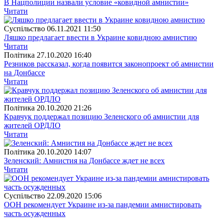
В Нацполиции назвали условие «ковидной амнистии»
Читати
Суспiльство
06.11.2021 11:50
Ляшко предлагает ввести в Украине ковидною амнистию
Читати
Полiтика
27.10.2020 16:40
Резников рассказал, когда появится законопроект об амнистии
на Донбассе
Читати
Полiтика
20.10.2020 21:26
Кравчук поддержал позицию Зеленского об амнистии для
жителей ОРДЛО
Читати
Полiтика
20.10.2020 14:07
Зеленский: Амнистия на Донбассе ждет не всех
Читати
Суспiльство
22.09.2020 15:06
ООН рекомендует Украине из-за пандемии амнистировать
часть осужденных