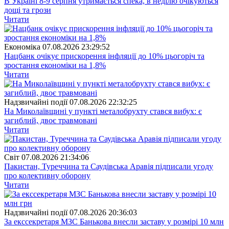
В Україні 8-9 серпня утримається спека, в неділю очікуються
дощі та грози
Читати
Економіка
07.08.2026 23:29:52
Нацбанк очікує прискорення інфляції до 10% цьогоріч та
зростання економіки на 1,8%
Читати
Надзвичайні події
07.08.2026 22:32:25
На Миколаївщині у пункті металобрухту стався вибух: є
загиблий, двоє травмовані
Читати
Свiт
07.08.2026 21:34:06
Пакистан, Туреччина та Саудівська Аравія підписали угоду
про колективну оборону
Читати
Надзвичайні події
07.08.2026 20:36:03
За екссекретаря МЗС Банькова внесли заставу у розмірі 10 млн