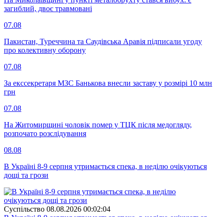
загиблий, двоє травмовані
07.08
Пакистан, Туреччина та Саудівська Аравія підписали угоду
про колективну оборону
07.08
За екссекретаря МЗС Банькова внесли заставу у розмірі 10 млн
грн
07.08
На Житомирщині чоловік помер у ТЦК після медогляду,
розпочато розслідування
08.08
В Україні 8-9 серпня утримається спека, в неділю очікуються
дощі та грози
Суспiльство
08.08.2026 00:02:04