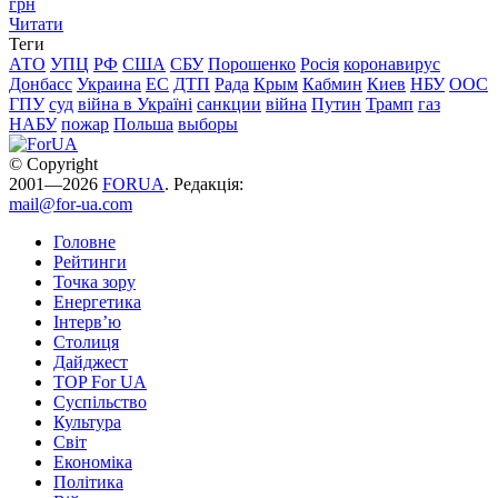
грн
Читати
Теги
АТО
УПЦ
РФ
США
СБУ
Порошенко
Росія
коронавирус
Донбасс
Украина
ЕС
ДТП
Рада
Крым
Кабмин
Киев
НБУ
ООС
ГПУ
суд
війна в Україні
санкции
війна
Путин
Трамп
газ
НАБУ
пожар
Польша
выборы
© Copyright
2001—2026
FORUA
. Редакція:
mail@for-ua.com
Головне
Рейтинги
Точка зору
Енергетика
Інтерв’ю
Столиця
Дайджест
TOP For UA
Суспiльство
Культура
Світ
Економіка
Політика