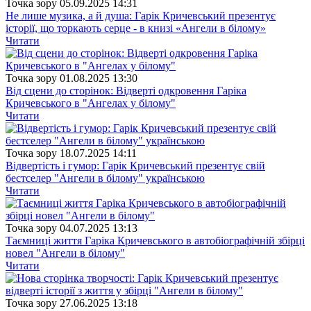
Точка зору
05.09.2025 14:31
Не лише музика, а й душа: Гарік Кричевський презентує
історії, що торкають серце - в книзі «Ангели в білому»
Читати
Точка зору
01.08.2025 13:30
Від сцени до сторінок: Відверті одкровення Гаріка
Кричевського в "Ангелах у білому"
Читати
Точка зору
18.07.2025 14:11
Відвертість і гумор: Гарік Кричевський презентує свій
бестселер "Ангели в білому" українською
Читати
Точка зору
04.07.2025 13:13
Таємниці життя Гаріка Кричевського в автобіографічній збірці
новел "Ангели в білому"
Читати
Точка зору
27.06.2025 13:18