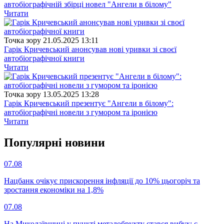
автобіографічній збірці новел "Ангели в білому"
Читати
Точка зору
21.05.2025 13:11
Гарік Кричевський анонсував нові уривки зі своєї
автобіографічної книги
Читати
Точка зору
13.05.2025 13:28
Гарік Кричевський презентує "Ангели в білому":
автобіографічні новели з гумором та іронією
Читати
Популярнi новини
07.08
Нацбанк очікує прискорення інфляції до 10% цьогоріч та
зростання економіки на 1,8%
07.08
На Миколаївщині у пункті металобрухту стався вибух: є