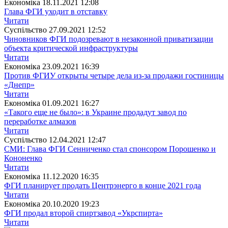
Економіка
18.11.2021 12:08
Глава ФГИ уходит в отставку
Читати
Суспiльство
27.09.2021 12:52
Чиновников ФГИ подозревают в незаконной приватизации
объекта критической инфраструктуры
Читати
Економіка
23.09.2021 16:39
Против ФГИУ открыты четыре дела из-за продажи гостиницы
«Днепр»
Читати
Економіка
01.09.2021 16:27
«Такого еще не было»: в Украине продадут завод по
переработке алмазов
Читати
Суспiльство
12.04.2021 12:47
СМИ: Глава ФГИ Сенниченко стал спонсором Порошенко и
Кононенко
Читати
Економіка
11.12.2020 16:35
ФГИ планирует продать Центрэнерго в конце 2021 года
Читати
Економіка
20.10.2020 19:23
ФГИ продал второй спиртзавод «Укрспирта»
Читати