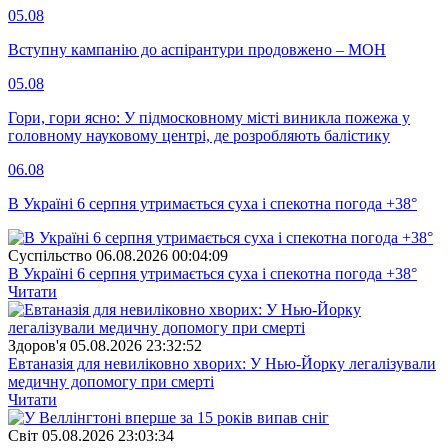
05.08
Вступну кампанію до аспірантури продовжено – МОН
05.08
Гори, гори ясно: У підмосковному місті виникла пожежа у
головному науковому центрі, де розробляють балістику
06.08
В Україні 6 серпня утримається суха і спекотна погода +38°
Суспiльство
06.08.2026 00:04:09
В Україні 6 серпня утримається суха і спекотна погода +38°
Читати
Здоров'я
05.08.2026 23:32:52
Евтаназія для невиліковно хворих: У Нью-Йорку легалізували
медичну допомогу при смерті
Читати
Свiт
05.08.2026 23:03:34