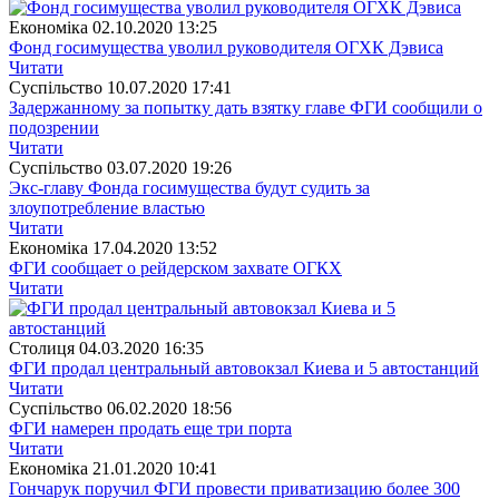
Економіка
02.10.2020 13:25
Фонд госимущества уволил руководителя ОГХК Дэвиса
Читати
Суспiльство
10.07.2020 17:41
Задержанному за попытку дать взятку главе ФГИ сообщили о
подозрении
Читати
Суспiльство
03.07.2020 19:26
Экс-главу Фонда госимущества будут судить за
злоупотребление властью
Читати
Економіка
17.04.2020 13:52
ФГИ сообщает о рейдерском захвате ОГКХ
Читати
Столиця
04.03.2020 16:35
ФГИ продал центральный автовокзал Киева и 5 автостанций
Читати
Суспiльство
06.02.2020 18:56
ФГИ намерен продать еще три порта
Читати
Економіка
21.01.2020 10:41
Гончарук поручил ФГИ провести приватизацию более 300