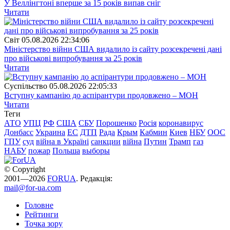
У Веллінгтоні вперше за 15 років випав сніг
Читати
Свiт
05.08.2026 22:34:06
Міністерство війни США видалило із сайту розсекречені дані
про військові випробування за 25 років
Читати
Суспiльство
05.08.2026 22:05:33
Вступну кампанію до аспірантури продовжено – МОН
Читати
Теги
АТО
УПЦ
РФ
США
СБУ
Порошенко
Росія
коронавирус
Донбасс
Украина
ЕС
ДТП
Рада
Крым
Кабмин
Киев
НБУ
ООС
ГПУ
суд
війна в Україні
санкции
війна
Путин
Трамп
газ
НАБУ
пожар
Польша
выборы
© Copyright
2001—2026
FORUA
. Редакція:
mail@for-ua.com
Головне
Рейтинги
Точка зору