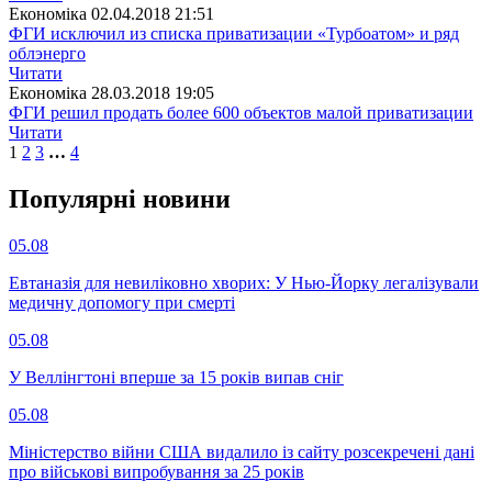
Економіка
02.04.2018 21:51
ФГИ исключил из списка приватизации «Турбоатом» и ряд
облэнерго
Читати
Економіка
28.03.2018 19:05
ФГИ решил продать более 600 объектов малой приватизации
Читати
1
2
3
…
4
Популярнi новини
05.08
Евтаназія для невиліковно хворих: У Нью-Йорку легалізували
медичну допомогу при смерті
05.08
У Веллінгтоні вперше за 15 років випав сніг
05.08
Міністерство війни США видалило із сайту розсекречені дані
про військові випробування за 25 років