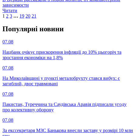
зависимости
Читати
1
2
3
…
19
20
21
Популярнi новини
07.08
Нацбанк очікує прискорення інфляції до 10% цьогоріч та
зростання економіки на 1,8%
07.08
На Миколаївщині у пункті металобрухту стався вибух: є
загиблий, двоє травмовані
07.08
Пакистан, Туреччина та Саудівська Аравія підписали угоду
про колективну оборону
07.08
За екссекретаря МЗС Банькова внесли заставу у розмірі 10 млн
грн