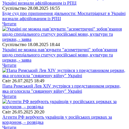
Суспiльство
28.08.2025 16:55
Буде суд про припинення діяльности: Моспатріархат в Україні
визнали афілійованим із РПЦ
Читати
Суспiльство
18.08.2025 18:44
Україні не можна нав’язувати "асиметричні" зобов’язання
щодо спеціального статусу російської мови, культури та
церкви, - заява
Читати
Свiт
26.07.2025 18:49
Папа Римський Лев XIV зустрівся з представником церкви,
яка оголосила "священну війну" Україні
Читати
Свiт
26.05.2025 20:20
Агенти РФ вербують українців у російських церквах за
кордоном, – розвідка
Читати