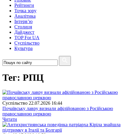
Рейтинги
Точка зору
Аналітика
Інтерв’ю
Столиця
Дайджест
TOP For UA
Суспiльство
Культура
Тег: РПЦ
Суспiльство
22.07.2026 16:44
Почаївську лавру визнали афілійованою з Російською
православною церквою
Читати