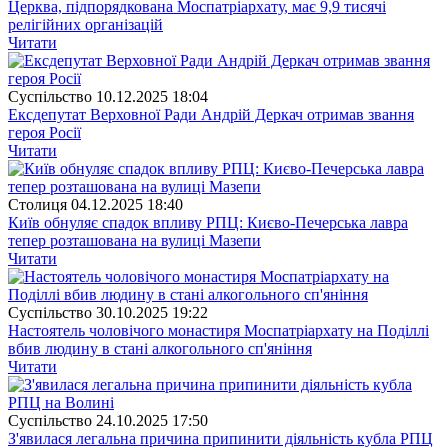
Церква, підпорядкована Моспатріархату, має 9,9 тисячі
релігійних організацій
Читати
Суспiльство
10.12.2025 18:04
Ексдепутат Верховної Ради Андрій Деркач отримав звання
героя Росії
Читати
Столиця
04.12.2025 18:40
Київ обнуляє спадок впливу РПЦ: Києво-Печерська лавра
тепер розташована на вулиці Мазепи
Читати
Суспiльство
30.10.2025 19:22
Настоятель чоловічого монастиря Моспатріархату на Поділлі
вбив людину в стані алкогольного сп'яніння
Читати
Суспiльство
24.10.2025 17:50
З'явилася легальна причина припинити діяльність кубла РПЦ