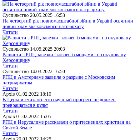
Суспiльство
20.05.2025 16:53
На четвертий рік повномасштабної війни в Україні освятили
новий храм московського патріархату
Читати
Суспiльство
14.05.2025 20:03
Рашисти з РПЦ завезли "ковчег із мощами" на окуповану
Херсонщину
Читати
Суспiльство
14.03.2022 16:50
РПЦ в Амстердаме заявила о разрыве с Московским
патриархатом
Читати
Архiв
01.02.2022 18:10
В Церкви считают, что научный прогресс не должен
превращаться в культ
Читати
Архiв
01.02.2022 15:05
РПЦ в Иерусалиме рассказали о притеснениях христиан на
Святой Земле
Читати
Архiв
29.01.2022 14:25