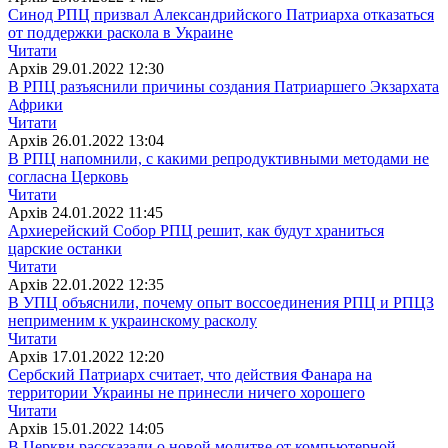
Синод РПЦ призвал Александрийского Патриарха отказаться
от поддержки раскола в Украине
Читати
Архiв
29.01.2022 12:30
В РПЦ разъяснили причины создания Патриаршего Экзархата
Африки
Читати
Архiв
26.01.2022 13:04
В РПЦ напомнили, с какими репродуктивными методами не
согласна Церковь
Читати
Архiв
24.01.2022 11:45
Архиерейский Собор РПЦ решит, как будут храниться
царские останки
Читати
Архiв
22.01.2022 12:35
В УПЦ объяснили, почему опыт воссоединения РПЦ и РПЦЗ
неприменим к украинскому расколу
Читати
Архiв
17.01.2022 12:20
Сербский Патриарх считает, что действия Фанара на
территории Украины не принесли ничего хорошего
Читати
Архiв
15.01.2022 14:05
В Церкви рассказали о новой молитве от компьютерной