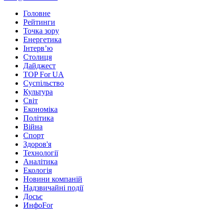
Головне
Рейтинги
Точка зору
Енергетика
Інтерв’ю
Столиця
Дайджест
TOP For UA
Суспiльство
Культура
Світ
Економіка
Політика
Війна
Спорт
Здоров'я
Технології
Аналітика
Екологія
Новини компаній
Надзвичайні події
Досьє
ИнфоFor