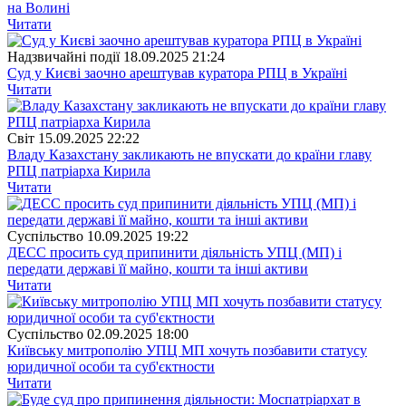
на Волині
Читати
Надзвичайні події
18.09.2025 21:24
Суд у Києві заочно арештував куратора РПЦ в Україні
Читати
Свiт
15.09.2025 22:22
Владу Казахстану закликають не впускати до країни главу
РПЦ патріарха Кирила
Читати
Суспiльство
10.09.2025 19:22
ДЕСС просить суд припинити діяльність УПЦ (МП) і
передати державі її майно, кошти та інші активи
Читати
Суспiльство
02.09.2025 18:00
Київську митрополію УПЦ МП хочуть позбавити статусу
юридичної особи та суб'єктности
Читати