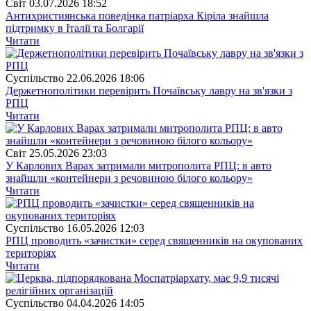
Свiт
03.07.2026 18:52
Антихристиянська поведінка патріарха Кіріла знайшла
підтримку в Італії та Болгарії
Читати
Суспiльство
22.06.2026 18:06
Держетнополітики перевірить Почаївську лавру на зв'язки з
РПЦ
Читати
Свiт
25.05.2026 23:03
У Карлових Варах затримали митрополита РПЦ: в авто
знайшли «контейнери з речовиною білого кольору»
Читати
Суспiльство
16.05.2026 12:03
РПЦ проводить «зачистки» серед священників на окупованих
територіях
Читати
Суспiльство
04.04.2026 14:05