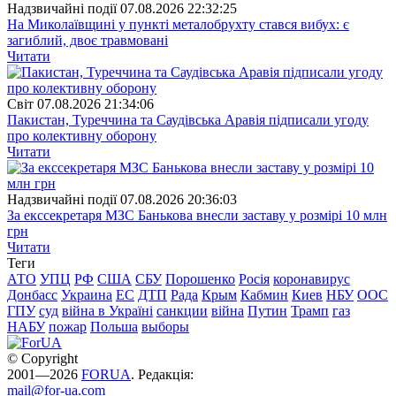
Надзвичайні події
07.08.2026 22:32:25
На Миколаївщині у пункті металобрухту стався вибух: є
загиблий, двоє травмовані
Читати
Свiт
07.08.2026 21:34:06
Пакистан, Туреччина та Саудівська Аравія підписали угоду
про колективну оборону
Читати
Надзвичайні події
07.08.2026 20:36:03
За екссекретаря МЗС Банькова внесли заставу у розмірі 10 млн
грн
Читати
Теги
АТО
УПЦ
РФ
США
СБУ
Порошенко
Росія
коронавирус
Донбасс
Украина
ЕС
ДТП
Рада
Крым
Кабмин
Киев
НБУ
ООС
ГПУ
суд
війна в Україні
санкции
війна
Путин
Трамп
газ
НАБУ
пожар
Польша
выборы
© Copyright
2001—2026
FORUA
. Редакція:
mail@for-ua.com