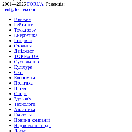
2001—2026
FORUA
. Редакція:
mail@for-ua.com
Головне
Рейтинги
Точка зору
Енергетика
Інтерв’ю
Столиця
Дайджест
TOP For UA
Суспiльство
Культура
Світ
Економіка
Політика
Війна
Спорт
Здоров'я
Технології
Аналітика
Екологія
Новини компаній
Надзвичайні події
Досьє