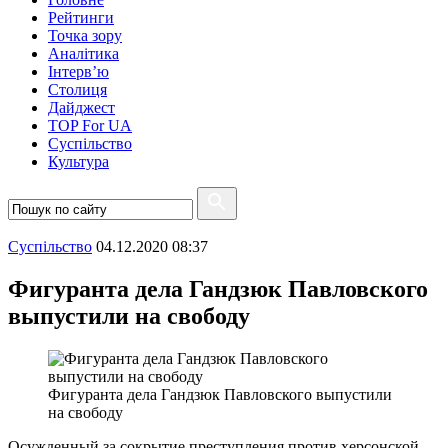
Рейтинги
Точка зору
Аналітика
Інтерв’ю
Столиця
Дайджест
TOP For UA
Суспiльство
Культура
Суспiльство
04.12.2020 08:37
Фигуранта дела Гандзюк Павловского
выпустили на свободу
Фигуранта дела Гандзюк Павловского выпустили
на свободу
Осужденный за сокрытие преступления против херсонской