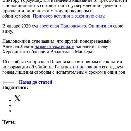
Виктору Горбунову. Им назначено наказание от трех до шести
с половиной лет в соответствии с утвержденной сделкой о
признании виновности между прокурором и
обвиняемыми.
Приговор вступил в законную силу.
В январе 2020 суд
арестовал Павловского
. Он
признал
свою
вину.
Павловский в суде заявил, что другой подозреваемый
Алексей Левин
называл заказчиком
нападения главу
Херсонского облсовета Владислава Мангера.
16 октября суд признал Павловского виновным в сокрытии
информации об убийстве Гандзюк и
приговорил
его к двум
годам лишения свободы с испытательным сроком в один год
Назад до статей
Поділитися:
Теги: