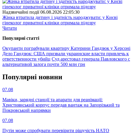
Надзвичайні події
06.08.2026 22:05:30
Жінка втратила дитину і здатність народжувати: у Києві
гінеколог приватної клініки отримала підозру
Читати
Популярнi статтi
Окупанти пограбували квартиру Катерини Гандзюк у Херсоні
Дело Гандзюк: США призвали украинские власти привлечь к
ответственности убийц
Суд арестовал генерала Павловского с
альтернативой залога почти 500 млн грн
Популярнi новини
07.08
Мавіки, зарядні станції та апарати для реанімації:
Християнський корпус передав вантаж на Запорізький та
Покровський напрямки
07.08
Путін може спробувати перевірити рішучість НАТО