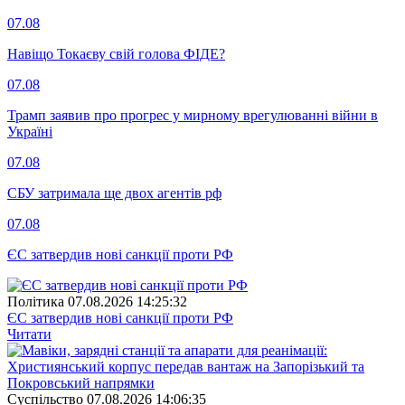
07.08
Навіщо Токаєву свій голова ФІДЕ?
07.08
Трамп заявив про прогрес у мирному врегулюванні війни в
Україні
07.08
СБУ затримала ще двох агентів рф
07.08
ЄС затвердив нові санкції проти РФ
Полiтика
07.08.2026 14:25:32
ЄС затвердив нові санкції проти РФ
Читати
Суспiльство
07.08.2026 14:06:35