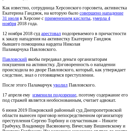
Как известно, сотрудница Херсонского горсовета, активистка
Екатерина Гандзюк, на которую было
совершено нападение
31 июля
в Херсоне с
применением кислоты
,
умерла 4
ноября
2018 года.
12 ноября 2018 суд
арестовал
подозреваемого в причастности
к заказу нападения на активистку Екатерину Гандзюк
бывшего помощника нардепа Николая
Паламарчука Павловского.
Павловский
якобы передавал деньги организаторам
покушения на активистку. Договоренность о нападении
происходила во дворе Павловского, который, как утверждает
следствие, знал о готовящемся преступлении.
После этого Паламарчук
уволил
Павловского.
17 апреля ему
изменили подозрение
, поэтому содержание его
под стражей является необоснованным, считает адвокат.
6 июня 2019 Покровский районный суд Днепропетровской
области вынесен приговор непосредственном организатору
преступления Сергею Торбину и соучастникам – Никите
Грабчуку, Владимиру Васяновичу, Вячеславу Вишневскому и