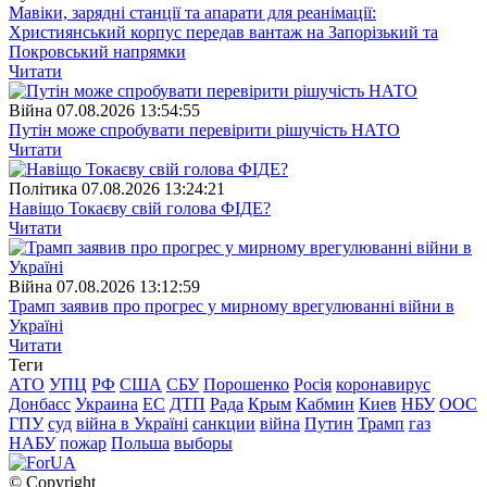
Мавіки, зарядні станції та апарати для реанімації:
Християнський корпус передав вантаж на Запорізький та
Покровський напрямки
Читати
Війна
07.08.2026 13:54:55
Путін може спробувати перевірити рішучість НАТО
Читати
Полiтика
07.08.2026 13:24:21
Навіщо Токаєву свій голова ФІДЕ?
Читати
Війна
07.08.2026 13:12:59
Трамп заявив про прогрес у мирному врегулюванні війни в
Україні
Читати
Теги
АТО
УПЦ
РФ
США
СБУ
Порошенко
Росія
коронавирус
Донбасс
Украина
ЕС
ДТП
Рада
Крым
Кабмин
Киев
НБУ
ООС
ГПУ
суд
війна в Україні
санкции
війна
Путин
Трамп
газ
НАБУ
пожар
Польша
выборы
© Copyright