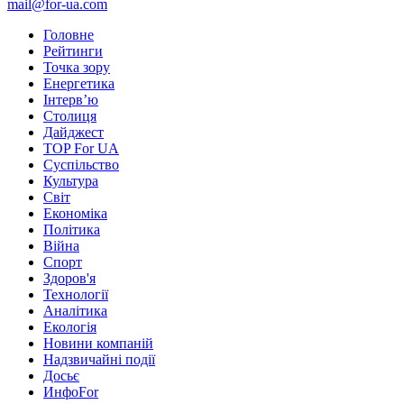
mail@for-ua.com
Головне
Рейтинги
Точка зору
Енергетика
Інтерв’ю
Столиця
Дайджест
TOP For UA
Суспiльство
Культура
Світ
Економіка
Політика
Війна
Спорт
Здоров'я
Технології
Аналітика
Екологія
Новини компаній
Надзвичайні події
Досьє
ИнфоFor