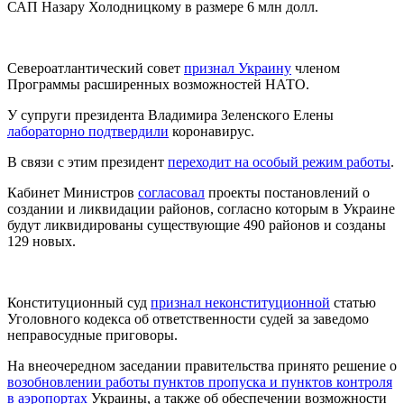
САП Назару Холодницкому в размере 6 млн долл.
Североатлантический совет
признал Украину
членом
Программы расширенных возможностей НАТО.
У супруги президента Владимира Зеленского Елены
лабораторно подтвердили
коронавирус.
В связи с этим президент
переходит на особый режим работы
.
Кабинет Министров
согласовал
проекты постановлений о
создании и ликвидации районов, согласно которым в Украине
будут ликвидированы существующие 490 районов и созданы
129 новых.
Конституционный суд
признал неконституционной
статью
Уголовного кодекса об ответственности судей за заведомо
неправосудные приговоры.
На внеочередном заседании правительства принято решение о
возобновлении работы пунктов пропуска и пунктов контроля
в аэропортах
Украины, а также об обеспечении возможности