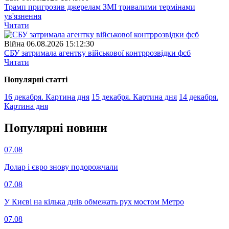
Трамп пригрозив джерелам ЗМІ тривалими термінами
ув'язнення
Читати
Війна
06.08.2026 15:12:30
СБУ затримала агентку військової контррозвідки фсб
Читати
Популярнi статтi
16 декабря. Картина дня
15 декабря. Картина дня
14 декабря.
Картина дня
Популярнi новини
07.08
Долар і євро знову подорожчали
07.08
У Києві на кілька днів обмежать рух мостом Метро
07.08