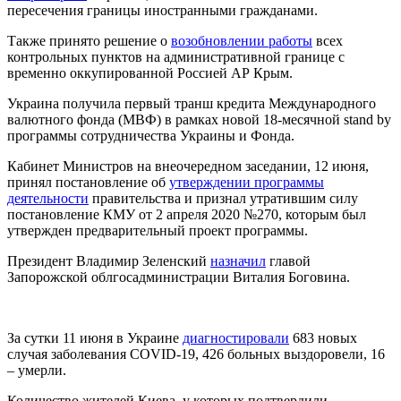
пересечения границы иностранными гражданами.
Также принято решение о
возобновлении работы
всех
контрольных пунктов на административной границе с
временно оккупированной Россией АР Крым.
Украина получила первый транш кредита Международного
валютного фонда (МВФ) в рамках новой 18-месячной stand by
программы сотрудничества Украины и Фонда.
Кабинет Министров на внеочередном заседании, 12 июня,
принял постановление об
утверждении программы
деятельности
правительства и признал утратившим силу
постановление КМУ от 2 апреля 2020 №270, которым был
утвержден предварительный проект программы.
Президент Владимир Зеленский
назначил
главой
Запорожской облгосадминистрации Виталия Боговина.
За сутки 11 июня в Украине
диагностировали
683 новых
случая заболевания COVID-19, 426 больных выздоровели, 16
– умерли.
Количество жителей Киева, у которых подтвердили