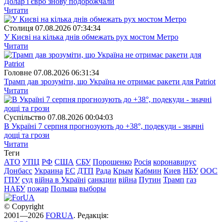
Долар і євро знову подорожчали
Читати
Столиця
07.08.2026 07:34:34
У Києві на кілька днів обмежать рух мостом Метро
Читати
Головне
07.08.2026 06:31:34
Трамп дав зрозуміти, що Україна не отримає ракети для Patriot
Читати
Суспiльство
07.08.2026 00:04:03
В Україні 7 серпня прогнозують до +38°, подекуди - значні
дощі та грози
Читати
Теги
АТО
УПЦ
РФ
США
СБУ
Порошенко
Росія
коронавирус
Донбасс
Украина
ЕС
ДТП
Рада
Крым
Кабмин
Киев
НБУ
ООС
ГПУ
суд
війна в Україні
санкции
війна
Путин
Трамп
газ
НАБУ
пожар
Польша
выборы
© Copyright
2001—2026
FORUA
. Редакція: