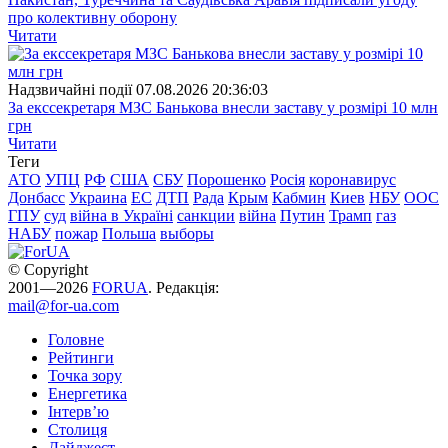
про колективну оборону
Читати
Надзвичайні події
07.08.2026 20:36:03
За екссекретаря МЗС Банькова внесли заставу у розмірі 10 млн
грн
Читати
Теги
АТО
УПЦ
РФ
США
СБУ
Порошенко
Росія
коронавирус
Донбасс
Украина
ЕС
ДТП
Рада
Крым
Кабмин
Киев
НБУ
ООС
ГПУ
суд
війна в Україні
санкции
війна
Путин
Трамп
газ
НАБУ
пожар
Польша
выборы
© Copyright
2001—2026
FORUA
. Редакція:
mail@for-ua.com
Головне
Рейтинги
Точка зору
Енергетика
Інтерв’ю
Столиця
Дайджест