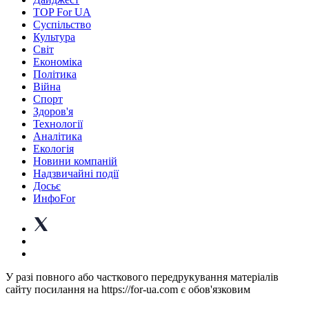
TOP For UA
Суспiльство
Культура
Світ
Економіка
Політика
Війна
Спорт
Здоров'я
Технології
Аналітика
Екологія
Новини компаній
Надзвичайні події
Досьє
ИнфоFor
У разі повного або часткового передрукування матеріалів
сайту посилання на https://for-ua.com є обов'язковим