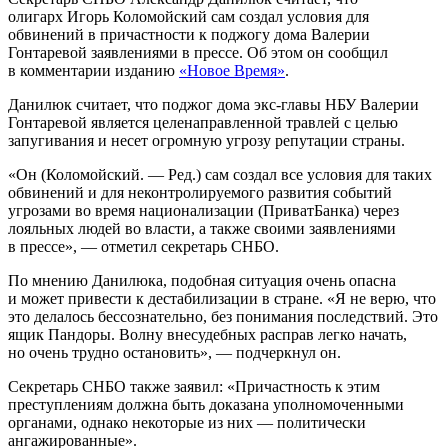
олигарх Игорь Коломойский сам создал условия для
обвинений в причастности к поджогу дома Валерии
Гонтаревой заявлениями в прессе. Об этом он сообщил
в комментарии изданию
«Новое Время»
.
Данилюк считает, что поджог дома экс-главы НБУ Валерии
Гонтаревой является целенаправленной травлей с целью
запугивания и несет огромную угрозу репутации страны.
«Он (Коломойский. — Ред.) сам создал все условия для таких
обвинений и для неконтролируемого развития событий
угрозами во время национализации (ПриватБанка) через
лояльных людей во власти, а также своими заявлениями
в прессе», — отметил секретарь СНБО.
По мнению Данилюка, подобная ситуация очень опасна
и может привести к дестабилизации в стране. «Я не верю, что
это делалось бессознательно, без понимания последствий. Это
ящик Пандоры. Волну внесудебных расправ легко начать,
но очень трудно остановить», — подчеркнул он.
Секретарь СНБО также заявил: «Причастность к этим
преступлениям должна быть доказана уполномоченными
органами, однако некоторые из них — политически
ангажированные».