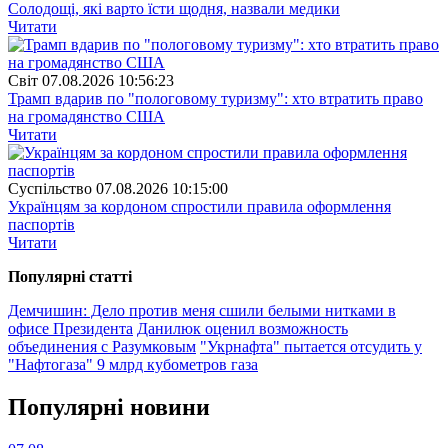
Солодощі, які варто їсти щодня, назвали медики
Читати
Свiт
07.08.2026 10:56:23
Трамп вдарив по "пологовому туризму": хто втратить право
на громадянство США
Читати
Суспiльство
07.08.2026 10:15:00
Українцям за кордоном спростили правила оформлення
паспортів
Читати
Популярнi статтi
Демчишин: Дело против меня сшили белыми нитками в
офисе Президента
Данилюк оценил возможность
объединения с Разумковым
"Укрнафта" пытается отсудить у
"Нафтогаза" 9 млрд кубометров газа
Популярнi новини