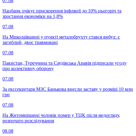
07.08
Нацбанк очікує прискорення інфляції до 10% цьогоріч та
зростання економіки на 1,8%
07.08
На Миколаївщині у пункті металобрухту стався вибух: є
загиблий, двоє травмовані
07.08
Пакистан, Туреччина та Саудівська Аравія підписали угоду
про колективну оборону
07.08
За екссекретаря МЗС Банькова внесли заставу у розмірі 10 млн
грн
07.08
На Житомирщині чоловік помер у ТЦК після медогляду,
розпочато розслідування
08.08