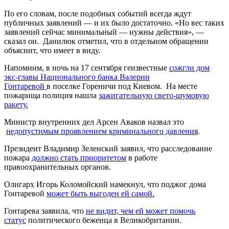
По его словам, после подобных событий всегда ждут
публичных заявлений — и их было достаточно. «Но вес таких
заявлений сейчас минимальный — нужны действия», —
сказал он. Данилюк отметил, что в отдельном обращении
объяснит, что имеет в виду.
Напомним, в ночь на 17 сентября геизвестные
сожгли дом
экс-главы Национального банка Валерии
Гонтаревой
в поселке Гореничи под Киевом. На месте
пожарища полиция нашла
зажигательную свето-шумовую
ракету.
Министр внутренних дел Арсен Аваков назвал это
недопустимым проявлением криминального давления
.
Президент Владимир Зеленский заявил, что расследование
пожара
должно стать приоритетом
в работе
правоохранительных органов.
Олигарх Игорь Коломойский намекнул, что поджог дома
Гонтаревой
может быть выгоден ей самой.
Гонтарева заявила, что
не видит, чем ей может помочь
статус
политического беженца в Великобритании.