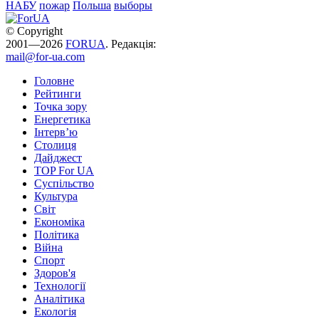
НАБУ
пожар
Польша
выборы
© Copyright
2001—2026
FORUA
. Редакція:
mail@for-ua.com
Головне
Рейтинги
Точка зору
Енергетика
Інтерв’ю
Столиця
Дайджест
TOP For UA
Суспiльство
Культура
Світ
Економіка
Політика
Війна
Спорт
Здоров'я
Технології
Аналітика
Екологія