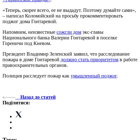
«Теперь, скорее всего, ее не выдадут. Поэтому думайте сами»,
– написал Коломойский на просьбу прокомментировать
поджог дома Гонтаревой.
Напомним, неизвестные
сожгли дом
экс-главы
Национального банка Валерии Гонтаревой в поселке
Гореничи под Киевом.
Президент Владимир Зеленский заявил, что расследование
пожара в доме Гонтаревой
должно стать приоритетом
в работе
правоохранительных органов.
Полиция расследует пожар как
умышленный поджог
.
Назад до статей
Поділитися:
Теги: