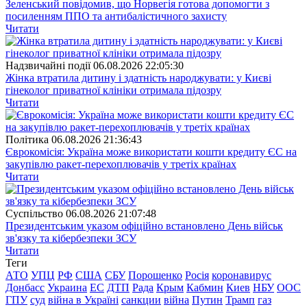
Зеленський повідомив, що Норвегія готова допомогти з
посиленням ППО та антибалістичного захисту
Читати
Надзвичайні події
06.08.2026 22:05:30
Жінка втратила дитину і здатність народжувати: у Києві
гінеколог приватної клініки отримала підозру
Читати
Полiтика
06.08.2026 21:36:43
Єврокомісія: Україна може використати кошти кредиту ЄС на
закупівлю ракет-перехоплювачів у третіх країнах
Читати
Суспiльство
06.08.2026 21:07:48
Президентським указом офіційно встановлено День військ
зв'язку та кібербезпеки ЗСУ
Читати
Теги
АТО
УПЦ
РФ
США
СБУ
Порошенко
Росія
коронавирус
Донбасс
Украина
ЕС
ДТП
Рада
Крым
Кабмин
Киев
НБУ
ООС
ГПУ
суд
війна в Україні
санкции
війна
Путин
Трамп
газ