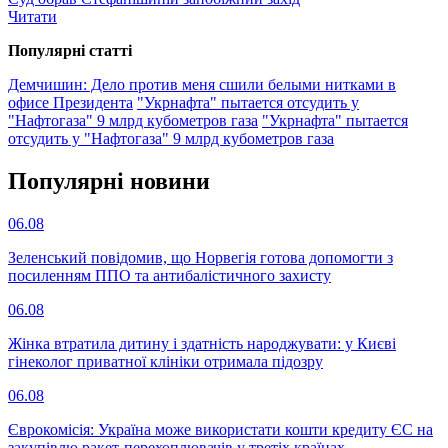
Читати
Популярнi статтi
Демчишин: Дело против меня сшили белыми нитками в
офисе Президента
"Укрнафта" пытается отсудить у
"Нафтогаза" 9 млрд кубометров газа
"Укрнафта" пытается
отсудить у "Нафтогаза" 9 млрд кубометров газа
Популярнi новини
06.08
Зеленський повідомив, що Норвегія готова допомогти з
посиленням ППО та антибалістичного захисту
06.08
Жінка втратила дитину і здатність народжувати: у Києві
гінеколог приватної клініки отримала підозру
06.08
Єврокомісія: Україна може використати кошти кредиту ЄС на
закупівлю ракет-перехоплювачів у третіх країнах