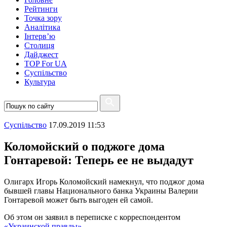
Рейтинги
Точка зору
Аналітика
Інтерв’ю
Столиця
Дайджест
TOP For UA
Суспiльство
Культура
Суспiльство
17.09.2019 11:53
Коломойский о поджоге дома
Гонтаревой: Теперь ее не выдадут
Олигарх Игорь Коломойский намекнул, что поджог дома
бывшей главы Национального банка Украины Валерии
Гонтаревой может быть выгоден ей самой.
Об этом он заявил в переписке с корреспондентом
«Украинской правды»
.