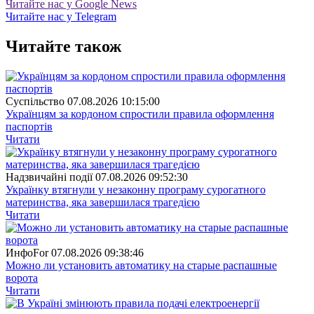
Читайте нас у Google News
Читайте нас у Telegram
Читайте також
Суспiльство
07.08.2026 10:15:00
Українцям за кордоном спростили правила оформлення
паспортів
Читати
Надзвичайні події
07.08.2026 09:52:30
Українку втягнули у незаконну програму сурогатного
материнства, яка завершилася трагедією
Читати
ИнфоFor
07.08.2026 09:38:46
Можно ли установить автоматику на старые распашные
ворота
Читати