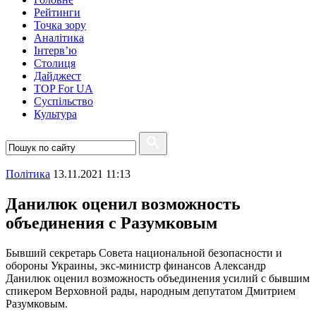
Рейтинги
Точка зору
Аналітика
Інтерв’ю
Столиця
Дайджест
TOP For UA
Суспiльство
Культура
Полiтика
13.11.2021 11:13
Данилюк оценил возможность
объединения с Разумковым
Бывший секретарь Совета национальной безопасности и
обороны Украины, экс-министр финансов Александр
Данилюк оценил возможность объединения усилий с бывшим
спикером Верховной рады, народным депутатом Дмитрием
Разумковым.