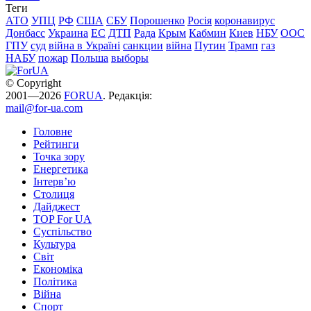
Теги
АТО
УПЦ
РФ
США
СБУ
Порошенко
Росія
коронавирус
Донбасс
Украина
ЕС
ДТП
Рада
Крым
Кабмин
Киев
НБУ
ООС
ГПУ
суд
війна в Україні
санкции
війна
Путин
Трамп
газ
НАБУ
пожар
Польша
выборы
© Copyright
2001—2026
FORUA
. Редакція:
mail@for-ua.com
Головне
Рейтинги
Точка зору
Енергетика
Інтерв’ю
Столиця
Дайджест
TOP For UA
Суспiльство
Культура
Світ
Економіка
Політика
Війна
Спорт