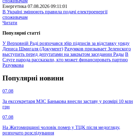
Енергетика
07.08.2026 09:11:01
В Україні змінюють правила подачі електроенергії
споживачам
Читати
Популярнi статтi
У Верховній Раді розпочався збір підписів за відставку уряду
Дениса Шмигаля (Документ)
Разумков призывает Зеленского
выступить перед депутатами на закрытом заседании Рады
В
Слуге народа рассказали, кто может финансировать партию
Разумкова
Популярнi новини
07.08
За екссекретаря МЗС Банькова внесли заставу у розмірі 10 млн
грн
07.08
На Житомирщині чоловік помер у ТЦК після медогляду,
розпочато розслідування