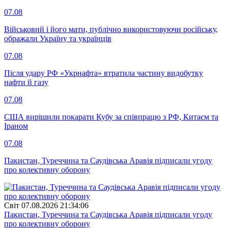
07.08
Військовий і його мати, публічно використовуючи російську,
ображали Україну та українців
07.08
Після удару РФ «Укрнафта» втратила частину видобутку
нафти й газу
07.08
США вирішили покарати Кубу за співпрацю з РФ, Китаєм та
Іраном
07.08
Пакистан, Туреччина та Саудівська Аравія підписали угоду
про колективну оборону
Свiт
07.08.2026 21:34:06
Пакистан, Туреччина та Саудівська Аравія підписали угоду
про колективну оборону