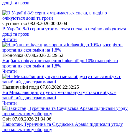
дощі та грози
Суспiльство
08.08.2026 00:02:04
В Україні 8-9 серпня утримається спека, в неділю очікуються
дощі та грози
Читати
Економіка
07.08.2026 23:29:52
Нацбанк очікує прискорення інфляції до 10% цьогоріч та
зростання економіки на 1,8%
Читати
Надзвичайні події
07.08.2026 22:32:25
На Миколаївщині у пункті металобрухту стався вибух: є
загиблий, двоє травмовані
Читати
Свiт
07.08.2026 21:34:06
Пакистан, Туреччина та Саудівська Аравія підписали угоду
про колективну оборону