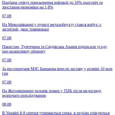
Нацбанк очікує прискорення інфляції до 10% цьогоріч та
зростання економіки на 1,8%
07.08
На Миколаївщині у пункті металобрухту стався вибух: є
загиблий, двоє травмовані
07.08
Пакистан, Туреччина та Саудівська Аравія підписали угоду
про колективну оборону
07.08
За екссекретаря МЗС Банькова внесли заставу у розмірі 10 млн
грн
07.08
На Житомирщині чоловік помер у ТЦК після медогляду,
розпочато розслідування
08.08
В Україні 8-9 серпня утримається спека, в неділю очікуються