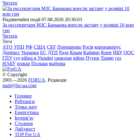
Читати
Надзвичайні події
07.08.2026 20:36:03
За екссекретаря МЗС Банькова внесли заставу у розмірі 10 млн
грн
Читати
Теги
АТО
УПЦ
РФ
США
СБУ
Порошенко
Росія
коронавирус
Донбасс
Украина
ЕС
ДТП
Рада
Крым
Кабмин
Киев
НБУ
ООС
ГПУ
суд
війна в Україні
санкции
війна
Путин
Трамп
газ
НАБУ
пожар
Польша
выборы
© Copyright
2001—2026
FORUA
. Редакція:
mail@for-ua.com
Головне
Рейтинги
Точка зору
Енергетика
Інтерв’ю
Столиця
Дайджест
TOP For UA