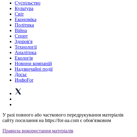
Суспiльство
Культура
Світ
Економіка
Політика
Війна
Спорт
Здоров'я
Технології
Аналітика
Екологія
Новини компаній
Надзвичайні події
Досьє
ИнфоFor
У разі повного або часткового передрукування матеріалів
сайту посилання на https://for-ua.com є обов'язковим
Правила використання матеріалів