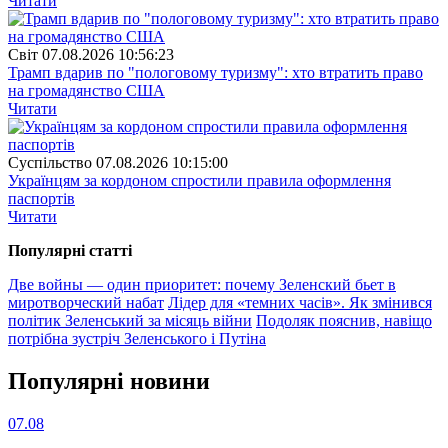
Читати
Свiт
07.08.2026 10:56:23
Трамп вдарив по "пологовому туризму": хто втратить право
на громадянство США
Читати
Суспiльство
07.08.2026 10:15:00
Українцям за кордоном спростили правила оформлення
паспортів
Читати
Популярнi статтi
Две войны — один приоритет: почему Зеленский бьет в
миротворческий набат
Лідер для «темних часів». Як змінився
політик Зеленський за місяць війни
Подоляк пояснив, навіщо
потрібна зустріч Зеленського і Путіна
Популярнi новини
07.08