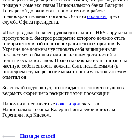
пожара в доме экс-главы Национального банка Валерии
Гонтаревой должно стать приоритетом в работе
правоохранительных органов. Об этом
сообщает
пресс-
служба Офиса президента.
«Пожар в доме бывшей руководительницы НБУ - брутальное
преступление, быстрое раскрытие которого должно стать
приоритетом в работе правоохранительных органов. В
Украине все должны чувствовать себя защищенными
независимо от бывших или нынешних должностей и
политических взглядов. Право на безопасность и право на
частную собственность должны быть незыблемыми (в
последнем случае решение может принимать только суд)», –
отметил он.
Зеленский подчеркнул, что ожидает от соответствующих
ведомств скорейшего раскрытия этой провокации.
Напомним, неизвестные
сожгли дом
экс-главы
Национального банка Валерии Гонтаревой в поселке
Гореничи под Киевом.
Назад до статей