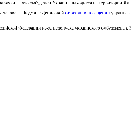
а заявила, что омбудсмен Украины находится на территории Ям
м человека Людмиле Денисовой
отказали в посещении
украинско
сийской Федерации из-за недопуска украинского омбудсмена к