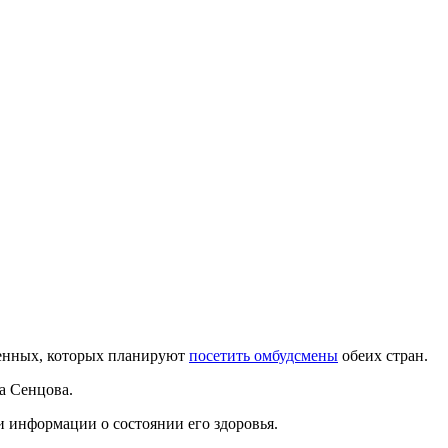
енных, которых планируют
посетить омбудсмены
обеих стран.
а Сенцова.
 информации о состоянии его здоровья.