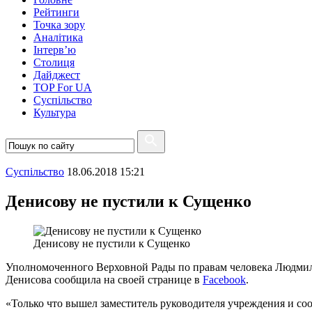
Рейтинги
Точка зору
Аналітика
Інтерв’ю
Столиця
Дайджест
TOP For UA
Суспiльство
Культура
Суспiльство
18.06.2018 15:21
Денисову не пустили к Сущенко
Денисову не пустили к Сущенко
Уполномоченного Верховной Рады по правам человека Людмил
Денисова сообщила на своей странице в
Facebook
.
«Только что вышел заместитель руководителя учреждения и сооб