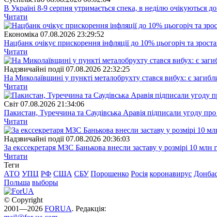
В Україні 8-9 серпня утримається спека, в неділю очікуються до
Читати
Економіка
07.08.2026 23:29:52
Нацбанк очікує прискорення інфляції до 10% цьогоріч та зрост
Читати
Надзвичайні події
07.08.2026 22:32:25
На Миколаївщині у пункті металобрухту стався вибух: є загибл
Читати
Свiт
07.08.2026 21:34:06
Пакистан, Туреччина та Саудівська Аравія підписали угоду пр
Читати
Надзвичайні події
07.08.2026 20:36:03
За екссекретаря МЗС Банькова внесли заставу у розмірі 10 млн 
Читати
Теги
АТО
УПЦ
РФ
США
СБУ
Порошенко
Росія
коронавирус
Донба
Польша
выборы
© Copyright
2001—2026
FORUA
. Редакція: