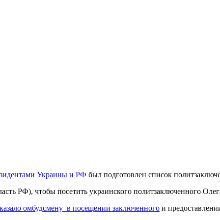
езидентами Украины и РФ
был подготовлен список политзаключ
ласть РФ), чтобы посетить украинского политзаключенного Олег
тказало омбудсмену в посещении заключенного
и предоставлении