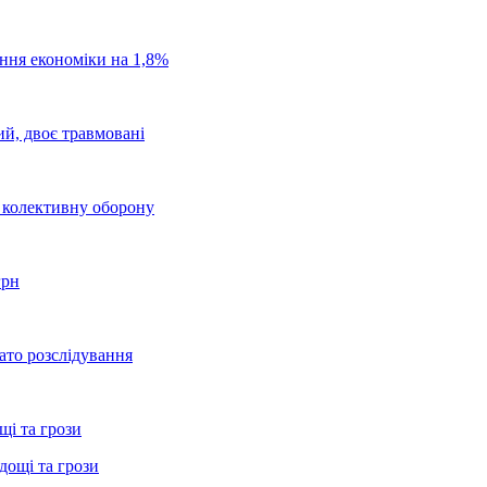
ання економіки на 1,8%
ий, двоє травмовані
о колективну оборону
грн
ато розслідування
щі та грози