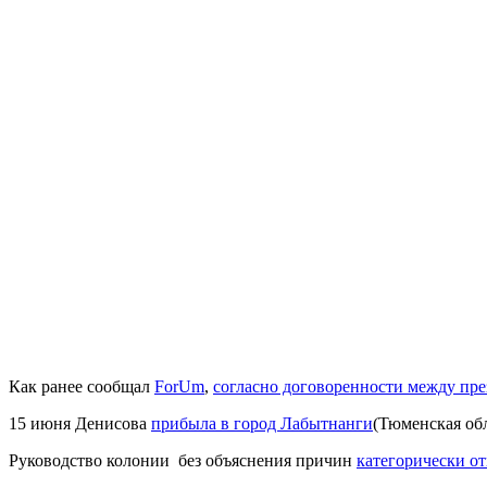
Как ранее сообщал
ForUm
,
согласно договоренности между пр
15 июня Денисова
прибыла в город Лабытнанги
(Тюменская об
Руководство колонии без объяснения причин
категорически о