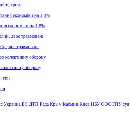
щі та грози
ання економіки на 1,8%
ий, двоє травмовані
о колективну оборону
грн
сс
Украина
ЕС
ДТП
Рада
Крым
Кабмин
Киев
НБУ
ООС
ГПУ
суд