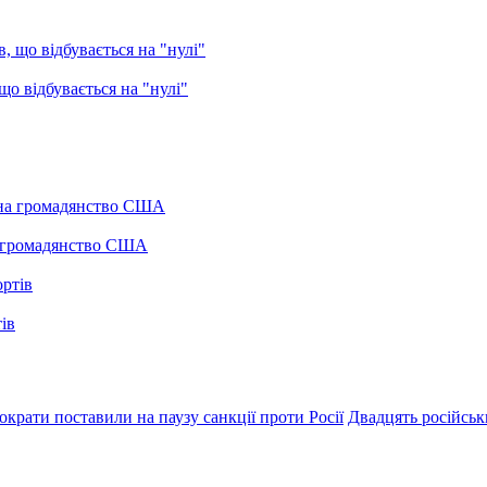
о відбувається на "нулі"
а громадянство США
ів
крати поставили на паузу санкції проти Росії
Двадцять російськ