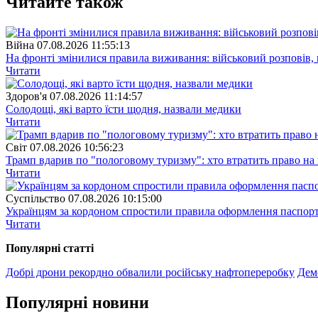
Читайте також
Війна
07.08.2026 11:55:13
На фронті змінилися правила виживання: військовий розповів, щ
Читати
Здоров'я
07.08.2026 11:14:57
Солодощі, які варто їсти щодня, назвали медики
Читати
Свiт
07.08.2026 10:56:23
Трамп вдарив по "пологовому туризму": хто втратить право н
Читати
Суспiльство
07.08.2026 10:15:00
Українцям за кордоном спростили правила оформлення паспорт
Читати
Популярнi статтi
Добрі дрони рекордно обвалили російську нафтопереробку
Демо
Популярнi новини