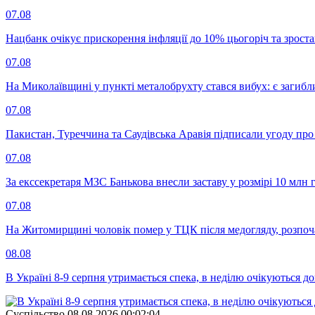
07.08
Нацбанк очікує прискорення інфляції до 10% цьогоріч та зрост
07.08
На Миколаївщині у пункті металобрухту стався вибух: є загибл
07.08
Пакистан, Туреччина та Саудівська Аравія підписали угоду пр
07.08
За екссекретаря МЗС Банькова внесли заставу у розмірі 10 млн 
07.08
На Житомирщині чоловік помер у ТЦК після медогляду, розпоч
08.08
В Україні 8-9 серпня утримається спека, в неділю очікуються до
Суспiльство
08.08.2026 00:02:04