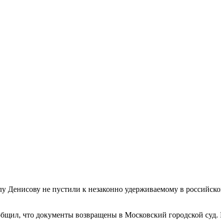
у Денисову не пустили к незаконно удерживаемому в российск
щил, что документы возвращены в Московский городской суд. На 