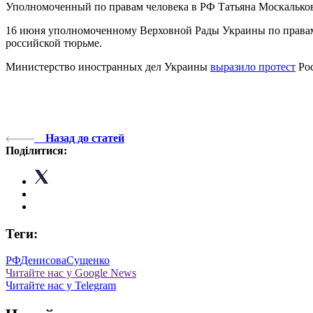
Уполномоченный по правам человека в РФ Татьяна Москальков
16 июня уполномоченному Верховной Рады Украины по права
российской тюрьме.
Министерство иностранных дел Украины
выразило протест
Рос
Назад до статей
Поділитися:
Теги:
РФ
Денисова
Сущенко
Читайте нас у Google News
Читайте нас у Telegram