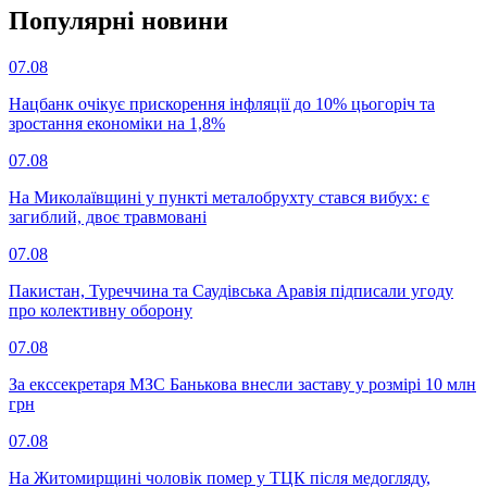
Популярнi новини
07.08
Нацбанк очікує прискорення інфляції до 10% цьогоріч та
зростання економіки на 1,8%
07.08
На Миколаївщині у пункті металобрухту стався вибух: є
загиблий, двоє травмовані
07.08
Пакистан, Туреччина та Саудівська Аравія підписали угоду
про колективну оборону
07.08
За екссекретаря МЗС Банькова внесли заставу у розмірі 10 млн
грн
07.08
На Житомирщині чоловік помер у ТЦК після медогляду,