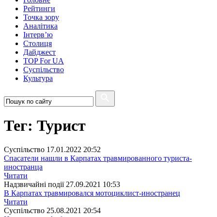
Рейтинги
Точка зору
Аналітика
Інтерв’ю
Столиця
Дайджест
TOP For UA
Суспiльство
Культура
Тег: Турист
Суспiльство
17.01.2022 20:52
Спасатели нашли в Карпатах травмированного туриста-
иностранца
Читати
Надзвичайні події
27.09.2021 10:53
В Карпатах травмировался мотоциклист-иностранец
Читати
Суспiльство
25.08.2021 20:54