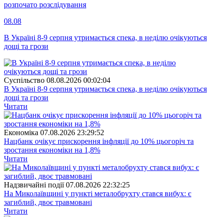
розпочато розслідування
08.08
В Україні 8-9 серпня утримається спека, в неділю очікуються
дощі та грози
Суспiльство
08.08.2026 00:02:04
В Україні 8-9 серпня утримається спека, в неділю очікуються
дощі та грози
Читати
Економіка
07.08.2026 23:29:52
Нацбанк очікує прискорення інфляції до 10% цьогоріч та
зростання економіки на 1,8%
Читати
Надзвичайні події
07.08.2026 22:32:25
На Миколаївщині у пункті металобрухту стався вибух: є
загиблий, двоє травмовані
Читати