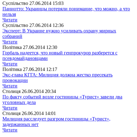
Суспiльство
27.06.2014 15:03
Паниотто: Украинцы потеряли понимание, что можно, а что
нельзя
Читати
Суспiльство
27.06.2014 12:36
Эксперт: В Украине нужно усиливать охрану мирных
собраний
Читати
Полiтика
27.06.2014 12:30
Горбаль надеется, что новый генпрокурор разберется с
псевдомайдановцами
Читати
Полiтика
27.06.2014 12:17
Экс-глава КГГА: Милиция должна жестко пресекать
провокации
Читати
Столиця
26.06.2014 20:34
По факту событий возле гостиницы «Турист» завели два
уголовных дела
Читати
Столиця
26.06.2014 14:01
Милиция расследует разгром гостиницы «Турист»,
задержанных нет
Читати