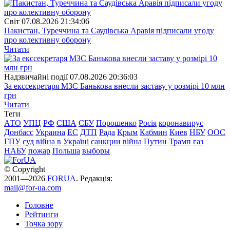
Свiт
07.08.2026 21:34:06
Пакистан, Туреччина та Саудівська Аравія підписали угоду
про колективну оборону
Читати
Надзвичайні події
07.08.2026 20:36:03
За екссекретаря МЗС Банькова внесли заставу у розмірі 10 млн
грн
Читати
Теги
АТО
УПЦ
РФ
США
СБУ
Порошенко
Росія
коронавирус
Донбасс
Украина
ЕС
ДТП
Рада
Крым
Кабмин
Киев
НБУ
ООС
ГПУ
суд
війна в Україні
санкции
війна
Путин
Трамп
газ
НАБУ
пожар
Польша
выборы
© Copyright
2001—2026
FORUA
. Редакція:
mail@for-ua.com
Головне
Рейтинги
Точка зору