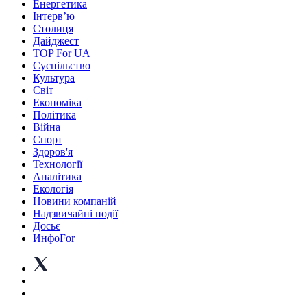
Енергетика
Інтерв’ю
Столиця
Дайджест
TOP For UA
Суспiльство
Культура
Світ
Економіка
Політика
Війна
Спорт
Здоров'я
Технології
Аналітика
Екологія
Новини компаній
Надзвичайні події
Досьє
ИнфоFor