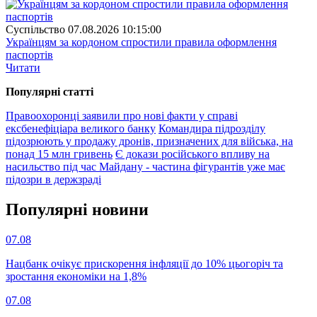
Суспiльство
07.08.2026 10:15:00
Українцям за кордоном спростили правила оформлення
паспортів
Читати
Популярнi статтi
Правоохоронці заявили про нові факти у справі
ексбенефіціара великого банку
Командира підрозділу
підозрюють у продажу дронів, призначених для війська, на
понад 15 млн гривень
Є докази російського впливу на
насильство під час Майдану - частина фігурантів уже має
підозри в держзраді
Популярнi новини
07.08
Нацбанк очікує прискорення інфляції до 10% цьогоріч та
зростання економіки на 1,8%
07.08