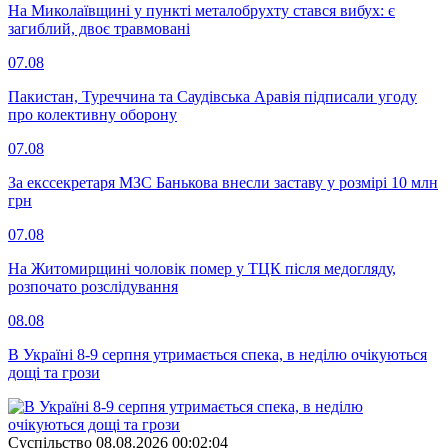
На Миколаївщині у пункті металобрухту стався вибух: є
загиблий, двоє травмовані
07.08
Пакистан, Туреччина та Саудівська Аравія підписали угоду
про колективну оборону
07.08
За екссекретаря МЗС Банькова внесли заставу у розмірі 10 млн
грн
07.08
На Житомирщині чоловік помер у ТЦК після медогляду,
розпочато розслідування
08.08
В Україні 8-9 серпня утримається спека, в неділю очікуються
дощі та грози
Суспiльство
08.08.2026 00:02:04