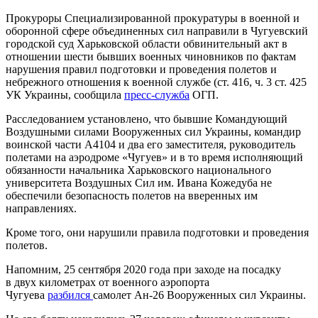
Прокуроры Специализированной прокуратуры в военной и
оборонной сфере объединенных сил направили в Чугуевский
городской суд Харьковской области обвинительный акт в
отношении шести бывших военных чиновников по фактам
нарушения правил подготовки и проведения полетов и
небрежного отношения к военной службе (ст. 416, ч. 3 ст. 425
УК Украины, сообщила
пресс-служба
ОГП.
Расследованием установлено, что бывшие Командующий
Воздушными силами Вооруженных сил Украины, командир
воинской части А4104 и два его заместителя, руководитель
полетами на аэродроме «Чугуев» и в то время исполняющий
обязанности начальника Харьковского национального
университета Воздушных Сил им. Ивана Кожедуба не
обеспечили безопасность полетов на вверенных им
направлениях.
Кроме того, они нарушили правила подготовки и проведения
полетов.
Напомним, 25 сентября 2020 года при заходе на посадку
в двух километрах от военного аэропорта
Чугуева
разбился
самолет Ан-26 Вооруженных сил Украины.