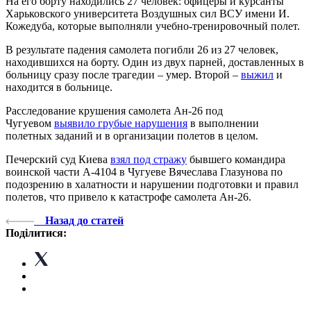
На его борту находились 27 человек: офицеры и курсанты
Харьковского университета Воздушных сил ВСУ имени И.
Кожедуба, которые выполняли учебно-тренировочный полет.
В результате падения самолета погибли 26 из 27 человек,
находившихся на борту. Один из двух парней, доставленных в
больницу сразу после трагедии – умер. Второй –
выжил
и
находится в больнице.
Расследование крушения самолета Ан-26 под
Чугуевом
выявило грубые нарушения
в выполнении
полетных заданий и в организации полетов в целом.
Печерский суд Киева
взял под стражу
бывшего командира
воинской части А-4104 в Чугуеве Вячеслава Глазунова по
подозрению в халатности и нарушении подготовки и правил
полетов, что привело к катастрофе самолета Ан-26.
Назад до статей
Поділитися: