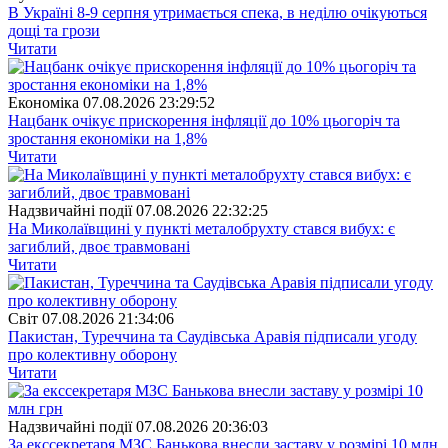
В Україні 8-9 серпня утримається спека, в неділю очікуються
дощі та грози
Читати
Економіка
07.08.2026 23:29:52
Нацбанк очікує прискорення інфляції до 10% цьогоріч та
зростання економіки на 1,8%
Читати
Надзвичайні події
07.08.2026 22:32:25
На Миколаївщині у пункті металобрухту стався вибух: є
загиблий, двоє травмовані
Читати
Свiт
07.08.2026 21:34:06
Пакистан, Туреччина та Саудівська Аравія підписали угоду
про колективну оборону
Читати
Надзвичайні події
07.08.2026 20:36:03
За екссекретаря МЗС Банькова внесли заставу у розмірі 10 млн