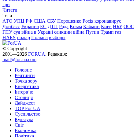
грн
Читати
Теги
АТО
УПЦ
РФ
США
СБУ
Порошенко
Росія
коронавирус
Донбасс
Украина
ЕС
ДТП
Рада
Крым
Кабмин
Киев
НБУ
ООС
ГПУ
суд
війна в Україні
санкции
війна
Путин
Трамп
газ
НАБУ
пожар
Польша
выборы
© Copyright
2001—2026
FORUA
. Редакція:
mail@for-ua.com
Головне
Рейтинги
Точка зору
Енергетика
Інтерв’ю
Столиця
Дайджест
TOP For UA
Суспiльство
Культура
Світ
Економіка
Політика