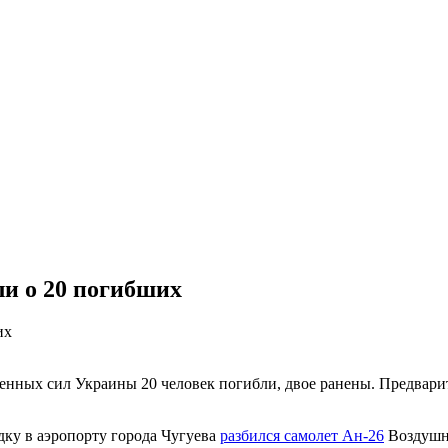
ли о 20 погибших
нных сил Украины 20 человек погибли, двое ранены. Предварит
дку в аэропорту города Чугуева
разбился самолет Ан-26
Воздушны