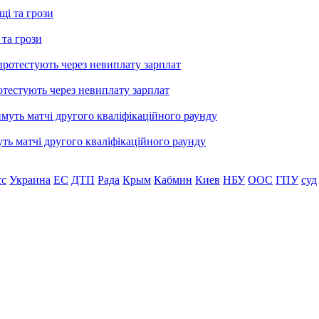
 та грози
тестують через невиплату зарплат
уть матчі другого кваліфікаційного раунду
сс
Украина
ЕС
ДТП
Рада
Крым
Кабмин
Киев
НБУ
ООС
ГПУ
суд