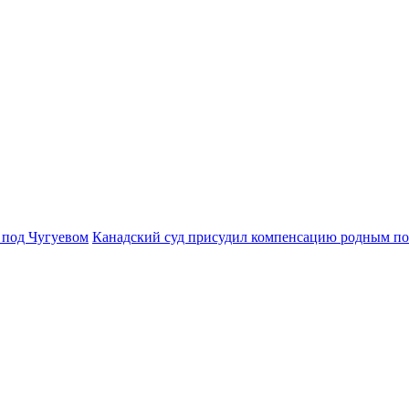
 под Чугуевом
Канадский суд присудил компенсацию родным п