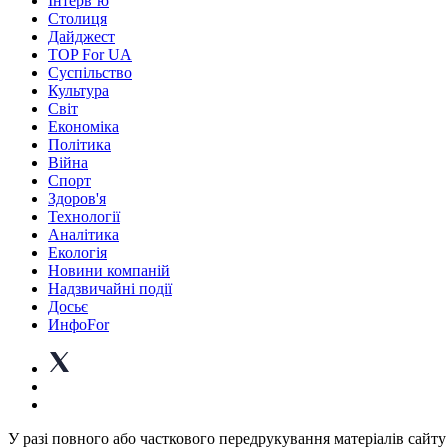
Інтерв’ю
Столиця
Дайджест
TOP For UA
Суспiльство
Культура
Світ
Економіка
Політика
Війна
Спорт
Здоров'я
Технології
Аналітика
Екологія
Новини компаній
Надзвичайні події
Досьє
ИнфоFor
У разі повного або часткового передрукування матеріалів сайту 