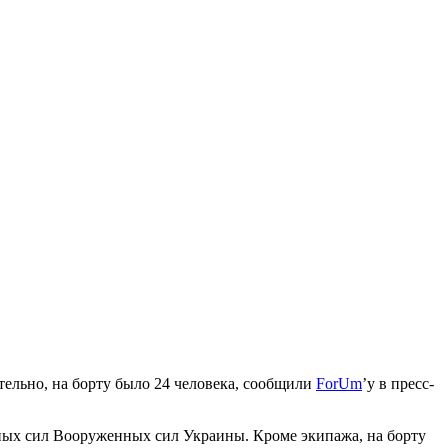
ельно, на борту было 24 человека, сообщили
ForUm
’у в пресс-
х сил Вооруженных сил Украины. Кроме экипажа, на борту