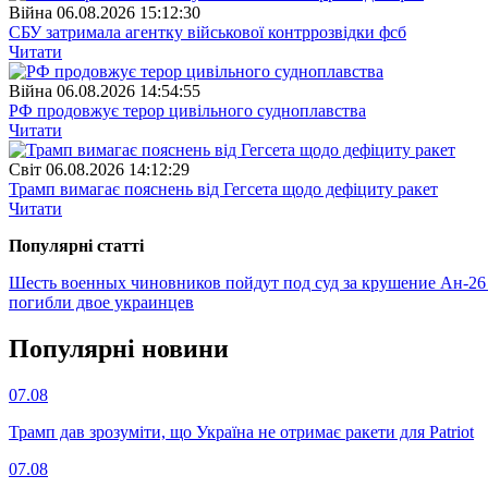
Війна
06.08.2026 15:12:30
СБУ затримала агентку військової контррозвідки фсб
Читати
Війна
06.08.2026 14:54:55
РФ продовжує терор цивільного судноплавства
Читати
Свiт
06.08.2026 14:12:29
Трамп вимагає пояснень від Гегсета щодо дефіциту ракет
Читати
Популярнi статтi
Шесть военных чиновников пойдут под суд за крушение Ан-26
погибли двое украинцев
Популярнi новини
07.08
Трамп дав зрозуміти, що Україна не отримає ракети для Patriot
07.08