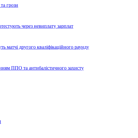
 та грози
тестують через невиплату зарплат
уть матчі другого кваліфікаційного раунду
енням ППО та антибалістичного захисту