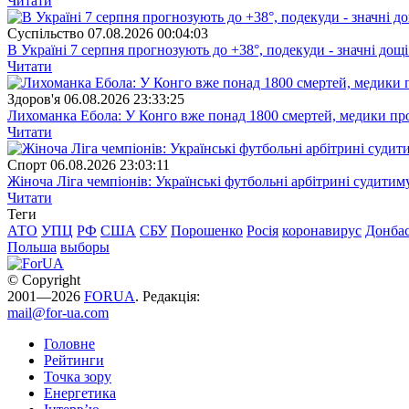
Читати
Суспiльство
07.08.2026 00:04:03
В Україні 7 серпня прогнозують до +38°, подекуди - значні дощі
Читати
Здоров'я
06.08.2026 23:33:25
Лихоманка Ебола: У Конго вже понад 1800 смертей, медики про
Читати
Спорт
06.08.2026 23:03:11
Жіноча Ліга чемпіонів: Українські футбольні арбітрині судитим
Читати
Теги
АТО
УПЦ
РФ
США
СБУ
Порошенко
Росія
коронавирус
Донба
Польша
выборы
© Copyright
2001—2026
FORUA
. Редакція:
mail@for-ua.com
Головне
Рейтинги
Точка зору
Енергетика