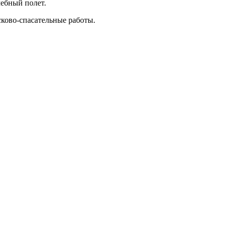
ебный полет.
сково-спасательные работы.