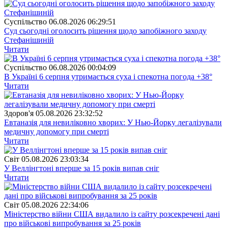
Суспiльство
06.08.2026 06:29:51
Суд сьогодні оголосить рішення щодо запобіжного заходу
Стефанішиній
Читати
Суспiльство
06.08.2026 00:04:09
В Україні 6 серпня утримається суха і спекотна погода +38°
Читати
Здоров'я
05.08.2026 23:32:52
Евтаназія для невиліковно хворих: У Нью-Йорку легалізували
медичну допомогу при смерті
Читати
Свiт
05.08.2026 23:03:34
У Веллінгтоні вперше за 15 років випав сніг
Читати
Свiт
05.08.2026 22:34:06
Міністерство війни США видалило із сайту розсекречені дані
про військові випробування за 25 років