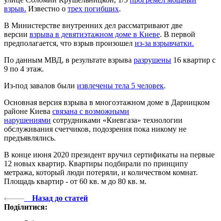
взрыв.
Известно о
трех погибших
.
В Министерстве внутренних дел рассматривают две
версии
взрыва в девятиэтажном доме в Киеве
. В первой
предполагается, что взрыв произошел
из-за взрывчатки.
По данным МВД, в результате взрыва
разрушены
16 квартир с
9 по 4 этаж.
Из-под завалов были
извлечены тела 5 человек
.
Основная версия взрыва в многоэтажном доме в Дарницком
районе Киева
связана с возможными
нарушениями
сотрудниками «Киевгаза» технологии
обслуживания счетчиков, подозрения пока никому не
предъявлялись.
В конце июня 2020 президент вручил сертификаты на первые
12 новых квартир. Квартиры подбирали по принципу
метража, который люди потеряли, и количеством комнат.
Площадь квартир - от 60 кв. м до 80 кв. м.
Назад до статей
Поділитися: