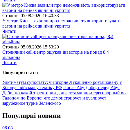
Столиця
05.08.2026 16:40:33
У метро Києва заявили про неможливість використовувати
вагони на рейках як нічні укриття
Читати
Столиця
05.08.2026 15:53:20
Столичний call-центр ошукав інвесторів на понад 8,4
мільйона
Читати
Популярнi статтi
Ультиматум супостату: чи згорне Лукашенко розташовану у
Білорусі військову техніку РФ
После Абу-Даби, перед Абу-
Даби: по какой траектории движется мирно-переговорный воз
Галопом по Европе: что демонстрирует и вуалирует
зарубежное турне Зеленского
Популярнi новини
06.08