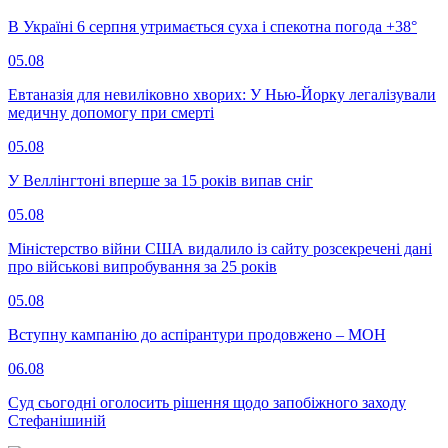
В Україні 6 серпня утримається суха і спекотна погода +38°
05.08
Евтаназія для невиліковно хворих: У Нью-Йорку легалізували
медичну допомогу при смерті
05.08
У Веллінгтоні вперше за 15 років випав сніг
05.08
Міністерство війни США видалило із сайту розсекречені дані
про військові випробування за 25 років
05.08
Вступну кампанію до аспірантури продовжено – МОН
06.08
Суд сьогодні оголосить рішення щодо запобіжного заходу
Стефанішиній