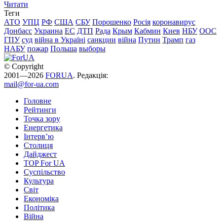
Читати
Теги
АТО
УПЦ
РФ
США
СБУ
Порошенко
Росія
коронавирус
Донбасс
Украина
ЕС
ДТП
Рада
Крым
Кабмин
Киев
НБУ
ООС
ГПУ
суд
війна в Україні
санкции
війна
Путин
Трамп
газ
НАБУ
пожар
Польша
выборы
© Copyright
2001—2026
FORUA
. Редакція:
mail@for-ua.com
Головне
Рейтинги
Точка зору
Енергетика
Інтерв’ю
Столиця
Дайджест
TOP For UA
Суспiльство
Культура
Світ
Економіка
Політика
Війна