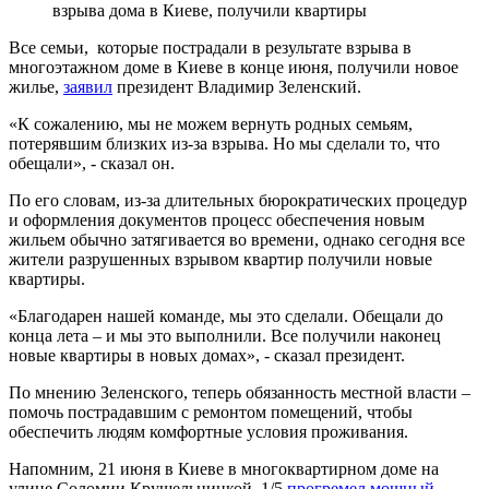
взрыва дома в Киеве, получили квартиры
Все семьи, которые пострадали в результате взрыва в
многоэтажном доме в Киеве в конце июня, получили новое
жилье,
заявил
президент Владимир Зеленский.
«К сожалению, мы не можем вернуть родных семьям,
потерявшим близких из-за взрыва. Но мы сделали то, что
обещали», - сказал он.
По его словам, из-за длительных бюрократических процедур
и оформления документов процесс обеспечения новым
жильем обычно затягивается во времени, однако сегодня все
жители разрушенных взрывом квартир получили новые
квартиры.
«Благодарен нашей команде, мы это сделали. Обещали до
конца лета – и мы это выполнили. Все получили наконец
новые квартиры в новых домах», - сказал президент.
По мнению Зеленского, теперь обязанность местной власти –
помочь пострадавшим с ремонтом помещений, чтобы
обеспечить людям комфортные условия проживания.
Напомним, 21 июня в Киеве в многоквартирном доме на
улице Соломии Крушельницкой, 1/5
прогремел мощный