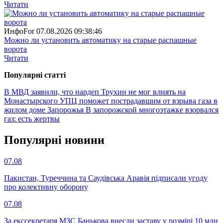
Читати
ИнфоFor
07.08.2026 09:38:46
Можно ли установить автоматику на старые распашные
ворота
Читати
Популярнi статтi
В МВД заявили, что нардеп Трухин не мог влиять на
Монастырского
УПЦ поможет пострадавшим от взрыва газа в
жилом доме Запорожья
В запорожской многоэтажке взорвался
газ: есть жертвы
Популярнi новини
07.08
Пакистан, Туреччина та Саудівська Аравія підписали угоду
про колективну оборону
07.08
За екссекретаря МЗС Банькова внесли заставу у розмірі 10 млн