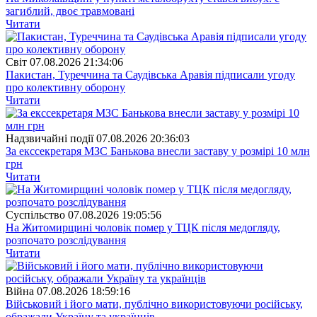
загиблий, двоє травмовані
Читати
Свiт
07.08.2026 21:34:06
Пакистан, Туреччина та Саудівська Аравія підписали угоду
про колективну оборону
Читати
Надзвичайні події
07.08.2026 20:36:03
За екссекретаря МЗС Банькова внесли заставу у розмірі 10 млн
грн
Читати
Суспiльство
07.08.2026 19:05:56
На Житомирщині чоловік помер у ТЦК після медогляду,
розпочато розслідування
Читати
Війна
07.08.2026 18:59:16
Військовий і його мати, публічно використовуючи російську,
ображали Україну та українців