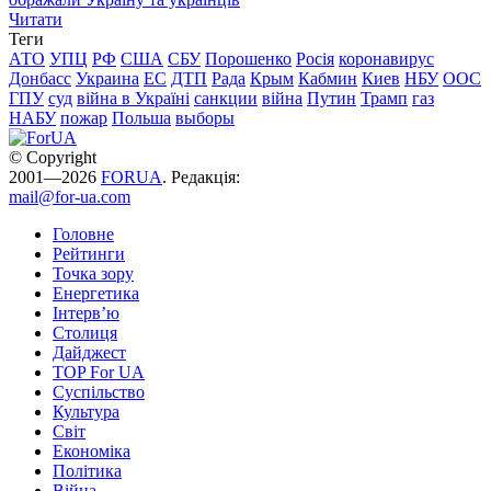
Читати
Теги
АТО
УПЦ
РФ
США
СБУ
Порошенко
Росія
коронавирус
Донбасс
Украина
ЕС
ДТП
Рада
Крым
Кабмин
Киев
НБУ
ООС
ГПУ
суд
війна в Україні
санкции
війна
Путин
Трамп
газ
НАБУ
пожар
Польша
выборы
© Copyright
2001—2026
FORUA
. Редакція:
mail@for-ua.com
Головне
Рейтинги
Точка зору
Енергетика
Інтерв’ю
Столиця
Дайджест
TOP For UA
Суспiльство
Культура
Світ
Економіка
Політика
Війна