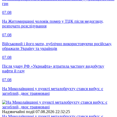
грн
07.08
На Житомирщині чоловік помер у ТЦК після медогляду,
розпочато розслідування
07.08
Військовий і його мати, публічно використовуючи російську,
ображали Україну та українців
07.08
Після удару РФ «Укрнафта» втратила частину видобутку
нафти й газу
07.08
На Миколаївщині у пункті металобрухту стався вибух: є
загиблий, двоє травмовані
Надзвичайні події
07.08.2026 22:32:25
На Миколаївщині у пункті металобрухту стався вибух: є