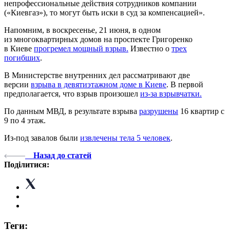
непрофессиональные действия сотрудников компании
(«Киевгаз»), то могут быть иски в суд за компенсацией».
Напомним, в воскресенье, 21 июня, в одном
из многоквартирных домов на проспекте Григоренко
в Киеве
прогремел мощный взрыв.
Известно о
трех
погибших
.
В Министерстве внутренних дел рассматривают две
версии
взрыва в девятиэтажном доме в Киеве
. В первой
предполагается, что взрыв произошел
из-за взрывчатки.
По данным МВД, в результате взрыва
разрушены
16 квартир с
9 по 4 этаж.
Из-под завалов были
извлечены тела 5 человек
.
Назад до статей
Поділитися:
Теги: