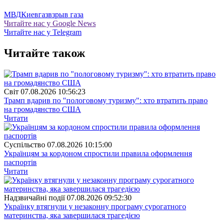
МВД
Киевгаз
взрыв газа
Читайте нас у Google News
Читайте нас у Telegram
Читайте також
Свiт
07.08.2026 10:56:23
Трамп вдарив по "пологовому туризму": хто втратить право
на громадянство США
Читати
Суспiльство
07.08.2026 10:15:00
Українцям за кордоном спростили правила оформлення
паспортів
Читати
Надзвичайні події
07.08.2026 09:52:30
Українку втягнули у незаконну програму сурогатного
материнства, яка завершилася трагедією