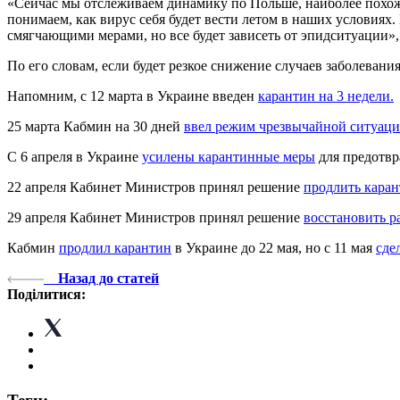
«Сейчас мы отслеживаем динамику по Польше, наиболее похож
понимаем, как вирус себя будет вести летом в наших условиях.
смягчающими мерами, но все будет зависеть от эпидситуации», 
По его словам, если будет резкое снижение случаев заболевани
Напомним, с 12 марта в Украине введен
карантин на 3 недели.
25 марта Кабмин на 30 дней
ввел режим чрезвычайной ситуац
С 6 апреля в Украине
усилены карантинные меры
для предотвр
22 апреля Кабинет Министров принял решение
продлить каран
29 апреля Кабинет Министров принял решение
восстановить р
Кабмин
продлил карантин
в Украине до 22 мая, но с 11 мая
сде
Назад до статей
Поділитися: