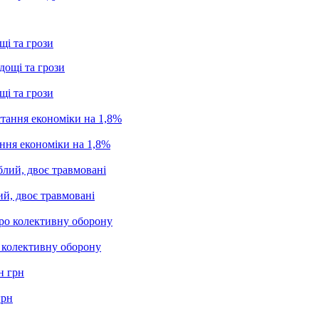
щі та грози
щі та грози
ання економіки на 1,8%
ий, двоє травмовані
о колективну оборону
грн