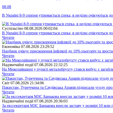
08.08
В Україні 8-9 серпня утримається спека, в неділю очікуються до
Суспiльство
08.08.2026 00:02:04
В Україні 8-9 серпня утримається спека, в неділю очікуються до
Читати
Економіка
07.08.2026 23:29:52
Нацбанк очікує прискорення інфляції до 10% цьогоріч та зрост
Читати
Надзвичайні події
07.08.2026 22:32:25
На Миколаївщині у пункті металобрухту стався вибух: є загибл
Читати
Свiт
07.08.2026 21:34:06
Пакистан, Туреччина та Саудівська Аравія підписали угоду пр
Читати
Надзвичайні події
07.08.2026 20:36:03
За екссекретаря МЗС Банькова внесли заставу у розмірі 10 млн 
Читати