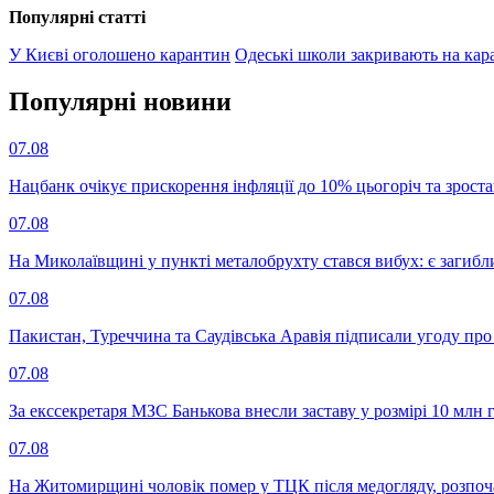
Популярнi статтi
У Києві оголошено карантин
Одеські школи закривають на кар
Популярнi новини
07.08
Нацбанк очікує прискорення інфляції до 10% цьогоріч та зрост
07.08
На Миколаївщині у пункті металобрухту стався вибух: є загибл
07.08
Пакистан, Туреччина та Саудівська Аравія підписали угоду пр
07.08
За екссекретаря МЗС Банькова внесли заставу у розмірі 10 млн 
07.08
На Житомирщині чоловік помер у ТЦК після медогляду, розпоч