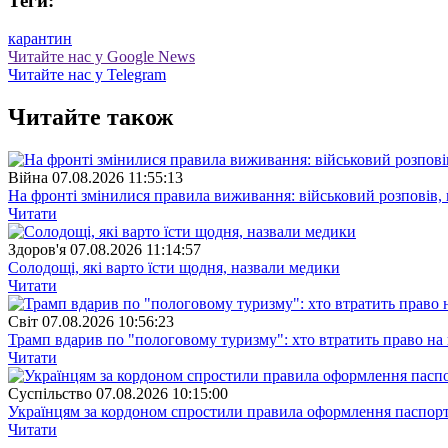
Теги:
карантин
Читайте нас у Google News
Читайте нас у Telegram
Читайте також
Війна
07.08.2026 11:55:13
На фронті змінилися правила виживання: військовий розповів, щ
Читати
Здоров'я
07.08.2026 11:14:57
Солодощі, які варто їсти щодня, назвали медики
Читати
Свiт
07.08.2026 10:56:23
Трамп вдарив по "пологовому туризму": хто втратить право н
Читати
Суспiльство
07.08.2026 10:15:00
Українцям за кордоном спростили правила оформлення паспорт
Читати