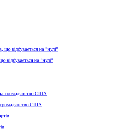
о відбувається на "нулі"
а громадянство США
ів