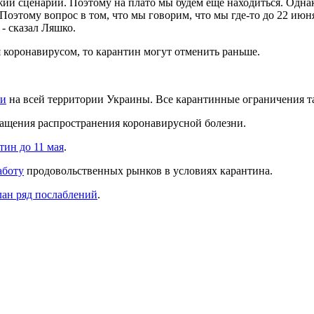
ий сценарий. Поэтому на плато мы будем еще находиться. Однак
 Поэтому вопрос в том, что мы говорим, что мы где-то до 22 июн
- сказал Ляшко.
я коронавирусом, то карантин могут отменить раньше.
ии
на всей территории Украины. Все карантинные ограничения та
ащения распространения коронавирусной болезни.
тин до 11 мая
.
аботу
продовольственных рынков в условиях карантина.
лан ряд послаблений
.