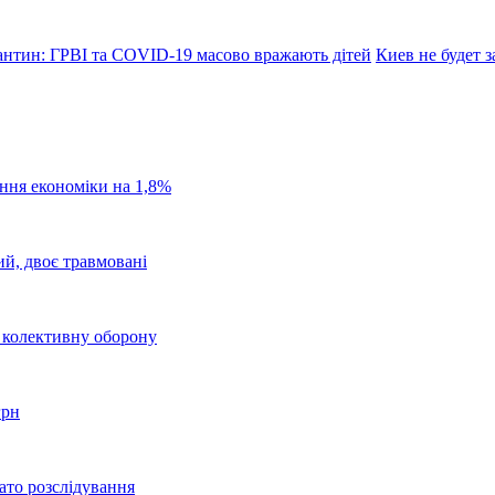
антин: ГРВІ та COVID-19 масово вражають дітей
Киев не будет 
ання економіки на 1,8%
ий, двоє травмовані
о колективну оборону
грн
ато розслідування