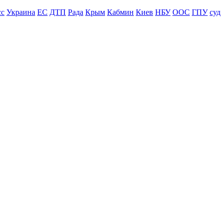
сс
Украина
ЕС
ДТП
Рада
Крым
Кабмин
Киев
НБУ
ООС
ГПУ
суд