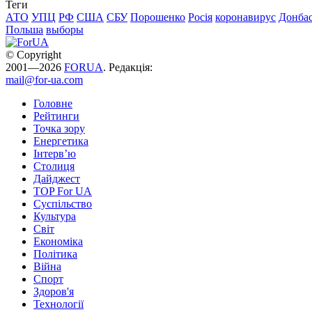
Теги
АТО
УПЦ
РФ
США
СБУ
Порошенко
Росія
коронавирус
Донба
Польша
выборы
© Copyright
2001—2026
FORUA
. Редакція:
mail@for-ua.com
Головне
Рейтинги
Точка зору
Енергетика
Інтерв’ю
Столиця
Дайджест
TOP For UA
Суспiльство
Культура
Світ
Економіка
Політика
Війна
Спорт
Здоров'я
Технології