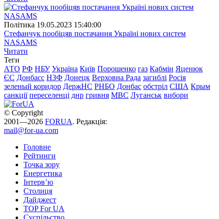
Полiтика
19.05.2023 15:40:00
Стефанчук пообіцяв постачання Україні нових систем
NASAMS
Читати
Теги
АТО
РФ
НБУ
Україна
Київ
Порошенко
газ
Кабмін
Яценюк
ЄС
Донбасс
НЗФ
Донецк
Верховна Рада
загиблі
Росія
зеленый коридор
ДержНС
РНБО
Донбас
обстріл
США
Крым
санкції
переселенці
днр
гривня
МВС
Луганськ
вибори
© Copyright
2001—2026
FORUA
. Редакція:
mail@for-ua.com
Головне
Рейтинги
Точка зору
Енергетика
Інтерв’ю
Столиця
Дайджест
TOP For UA
Суспiльство