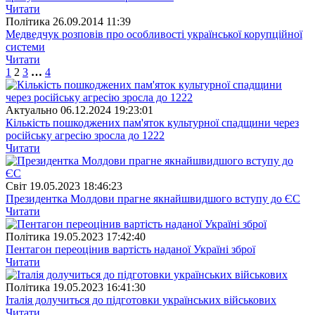
Читати
Полiтика
26.09.2014 11:39
Медведчук розповів про особливості української корупційної
системи
Читати
1
2
3
…
4
Актуально
06.12.2024 19:23:01
Кількість пошкоджених пам'яток культурної спадщини через
російську агресію зросла до 1222
Читати
Свiт
19.05.2023 18:46:23
Президентка Молдови прагне якнайшвидшого вступу до ЄС
Читати
Полiтика
19.05.2023 17:42:40
Пентагон переоцінив вартість наданої Україні зброї
Читати
Полiтика
19.05.2023 16:41:30
Італія долучиться до підготовки українських військових
Читати