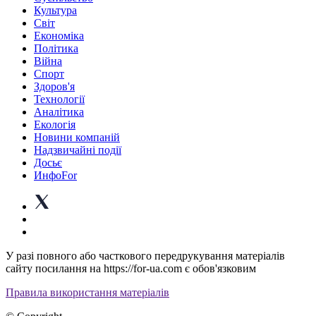
Культура
Світ
Економіка
Політика
Війна
Спорт
Здоров'я
Технології
Аналітика
Екологія
Новини компаній
Надзвичайні події
Досьє
ИнфоFor
У разі повного або часткового передрукування матеріалів
сайту посилання на https://for-ua.com є обов'язковим
Правила використання матеріалів