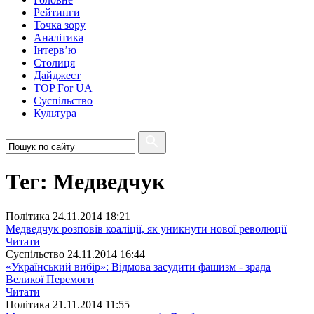
Рейтинги
Точка зору
Аналітика
Інтерв’ю
Столиця
Дайджест
TOP For UA
Суспiльство
Культура
Тег: Медведчук
Полiтика
24.11.2014 18:21
Медведчук розповів коаліції, як уникнути нової революції
Читати
Суспiльство
24.11.2014 16:44
«Український вибір»: Відмова засудити фашизм - зрада
Великої Перемоги
Читати
Полiтика
21.11.2014 11:55