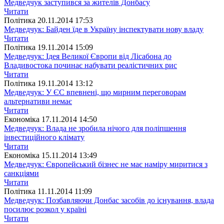
Медведчук заступився за жителів Донбасу
Читати
Полiтика
20.11.2014 17:53
Медведчук: Байден їде в Україну інспектувати нову владу
Читати
Полiтика
19.11.2014 15:09
Медведчук: Ідея Великої Європи від Лісабона до
Владивостока починає набувати реалістичних рис
Читати
Полiтика
19.11.2014 13:12
Медведчук: У ЄС впевнені, що мирним переговорам
альтернативи немає
Читати
Економіка
17.11.2014 14:50
Медведчук: Влада не зробила нічого для поліпшення
інвестиційного клімату
Читати
Економіка
15.11.2014 13:49
Медведчук: Європейський бізнес не має наміру миритися з
санкціями
Читати
Полiтика
11.11.2014 11:09
Медведчук: Позбавляючи Донбас засобів до існування, влада
посилює розкол у країні
Читати