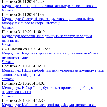
Полiтика
08.11.2014 12:28
Медвечук: Санкційна політика загальмувала розвиток ЄС
Читати
Полiтика
03.11.2014 11:06
Медведчук: Сьогодні пора задуматися про правильність
вибору західного вектора інтеграції
Читати
Полiтика
31.10.2014 16:10
Медведчук розповів, як підвищити зарплату народним
депутатам
Читати
Суспiльство
28.10.2014 17:20
Медведчук: Будь-які спроби змінити національну пам'ять є
неприпустимими
Читати
Полiтика
27.10.2014 16:10
Медведчук: Після виборів питання «перезавантаження» влади
залишається відкритим
Читати
Полiтика
25.10.2014 14:02
Медведчук: В Україні відбуваються процеси, подібні до
«арабської весни»
Читати
Полiтика
24.10.2014 12:39
Медведчук: Київ вимагає гроші на реформи, провести які