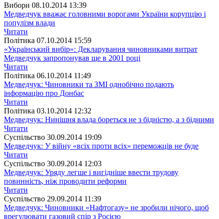
Вибори
08.10.2014 13:39
Медведчук вважає головними ворогами України корупцію і
популізм влади
Читати
Полiтика
07.10.2014 15:59
«Український вибір»: Декларування чиновниками витрат
Медведчук запропонував ще в 2001 році
Читати
Полiтика
06.10.2014 11:49
Медведчук: Чиновники та ЗМІ однобічно подають
інформацію про Донбас
Читати
Полiтика
03.10.2014 12:32
Медведчук: Нинішня влада бореться не з бідністю, а з бідними
Читати
Суспiльство
30.09.2014 19:09
Медведчук: У війну «всіх проти всіх» переможців не буде
Читати
Суспiльство
30.09.2014 12:03
Медведчук: Уряду легше і вигідніше ввести трудову
повинність, ніж проводити реформи
Читати
Суспiльство
29.09.2014 11:39
Медведчук: Чиновники «Нафтогазу» не зробили нічого, щоб
врегулювати газовий спір з Росією