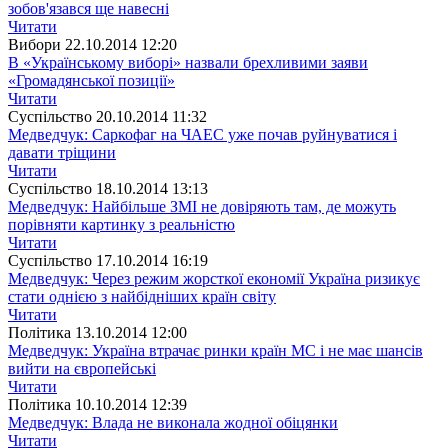
зобов'язався ще навесні
Читати
Вибори
22.10.2014 12:20
В «Українському виборі» назвали брехливими заяви
«Громадянської позиції»
Читати
Суспiльство
20.10.2014 11:32
Медведчук: Саркофаг на ЧАЕС уже почав руйнуватися і
давати тріщини
Читати
Суспiльство
18.10.2014 13:13
Медведчук: Найбільше ЗМІ не довіряють там, де можуть
порівняти картинку з реальністю
Читати
Суспiльство
17.10.2014 16:19
Медведчук: Через режим жорсткої економії Україна ризикує
стати однією з найбідніших країн світу
Читати
Полiтика
13.10.2014 12:00
Медведчук: Україна втрачає ринки країн МС і не має шансів
вийти на європейські
Читати
Полiтика
10.10.2014 12:39
Медведчук: Влада не виконала жодної обіцянки
Читати