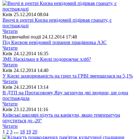
Київ
25.12.2014 08:04
Вночі в центрі Києва невідомий підірвав гранату, є
постраждалі
Читати
Надзвичайні події
24.12.2014 17:48
Під Києвом невідомий поранив працівника АЗС
Читати
Київ
24.12.2014 16:35
ЗМІ: Наскільки в Києві подорожчає хліб?
Читати
Київ
24.12.2014 14:40
У Києві захворюваність на грип та ГРВІ зменшилася на 5,1%
Читати
Київ
24.12.2014 13:14
В ДТП на Протасовому Яру загинули дві людини, ще одна
постраждала
Читати
Київ
23.12.2014 11:16
Київські школярі підуть на канікули, якщо температура
опуститься до -20°
Читати
1
2
3
…
18
19
20