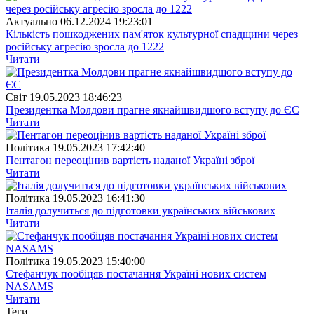
Актуально
06.12.2024 19:23:01
Кількість пошкоджених пам'яток культурної спадщини через
російську агресію зросла до 1222
Читати
Свiт
19.05.2023 18:46:23
Президентка Молдови прагне якнайшвидшого вступу до ЄС
Читати
Полiтика
19.05.2023 17:42:40
Пентагон переоцінив вартість наданої Україні зброї
Читати
Полiтика
19.05.2023 16:41:30
Італія долучиться до підготовки українських військових
Читати
Полiтика
19.05.2023 15:40:00
Стефанчук пообіцяв постачання Україні нових систем
NASAMS
Читати
Теги