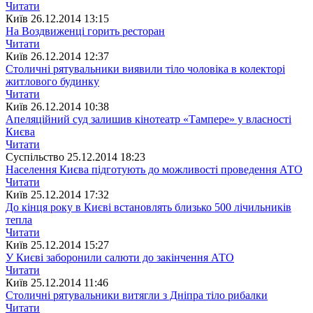
Читати
Київ
26.12.2014 13:15
На Воздвиженці горить ресторан
Читати
Київ
26.12.2014 12:37
Столичні рятувальники виявили тіло чоловіка в колекторі
житлового будинку
Читати
Київ
26.12.2014 10:38
Апеляційний суд залишив кінотеатр «Тампере» у власності
Києва
Читати
Суспiльство
25.12.2014 18:23
Населення Києва підготують до можливості проведення АТО
Читати
Київ
25.12.2014 17:32
До кінця року в Києві встановлять близько 500 лічильників
тепла
Читати
Київ
25.12.2014 15:27
У Києві заборонили салюти до закінчення АТО
Читати
Київ
25.12.2014 11:46
Столичні рятувальники витягли з Дніпра тіло рибалки
Читати