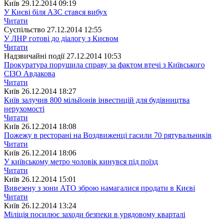
Київ
29.12.2014 09:19
У Києві біля АЗС стався вибух
Читати
Суспiльство
27.12.2014 12:55
У ЛНР готові до діалогу з Києвом
Читати
Надзвичайні події
27.12.2014 10:53
Прокуратура порушила справу за фактом втечі з Київського
СІЗО Авдакова
Читати
Київ
26.12.2014 18:27
Київ залучив 800 мільйонів інвестицій для будівництва
нерухомості
Читати
Київ
26.12.2014 18:08
Пожежу в ресторані на Воздвиженці гасили 70 рятувальників
Читати
Київ
26.12.2014 18:06
У київському метро чоловік кинувся під поїзд
Читати
Київ
26.12.2014 15:01
Вивезену з зони АТО зброю намагалися продати в Києві
Читати
Київ
26.12.2014 13:24
Міліція посилює заходи безпеки в урядовому кварталі