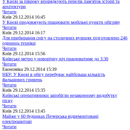
У Києві за півроку впорядкують перелік пам'яток історії та
архітектури
Читати
Київ
29.12.2014 16:45
У Києві продовжують працювати мобільні пункти обігріву
Читати
Київ
29.12.2014 16:17
Для прибирання снігу на столичних вулицях підготовлено 246
одиниць техніки
Читати
Київ
29.12.2014 15:56
Київське метро у новорічну ніч працюватиме до 3:30
Читати
Економіка
29.12.2014 15:39
НБУ: У Києві в обігу перебуває найбільша кількість
фальшивих гривень
Читати
Київ
29.12.2014 15:35
Київські оперативники запобігли незаконному видобутку
піску
Читати
Київ
29.12.2014 13:45
Майже у 60 будинках Печерська відремонтовані
електрощитові
Читати