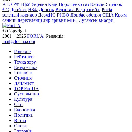
АТО
РФ
НБУ
Україна
Київ
Порошенко
газ
Кабмін
Яценюк
ЄС
Донбасс
НЗФ
Донецк
Верховна Рада
загиблі
Росія
зеленый коридор
ДержНС
РНБО
Донбас
обстріл
США
Крым
санкції
переселенці
днр
гривня
МВС
Луганськ
вибори
© Copyright
2001—2026
FORUA
. Редакція:
mail@for-ua.com
Головне
Рейтинги
Точка зору
Енергетика
Інтерв’ю
Столиця
Дайджест
TOP For UA
Суспiльство
Культура
Світ
Економіка
Політика
Війна
Спорт
Здоров'я