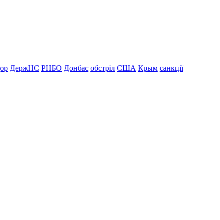
дор
ДержНС
РНБО
Донбас
обстріл
США
Крым
санкції