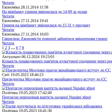
Читати
Економіка
28.11.2014 11:58
На міжбанку гривня зміцнилася до 14,99 за долар
Читати
Економіка
27.11.2014 19:41
Гривня на міжбанку зміцнилася до 15,31 у продажу
Читати
Економіка
27.11.2014 16:03
Гаврилюк: Економісти повинні зайнятися зміцненням гривні
Читати
1
2
3
…
6
7
8
Актуально
06.12.2024 19:23:01
Кількість пошкоджених пам'яток культурної спадщини через рос
Читати
Свiт
19.05.2023 18:46:23
Президентка Молдови прагне якнайшвидшого вступу до ЄС
Читати
Полiтика
19.05.2023 17:42:40
Пентагон переоцінив вартість наданої Україні зброї
Читати
Полiтика
19.05.2023 16:41:30