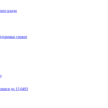
тиці влади
підтримки гривні
ву
зився до 15,0493