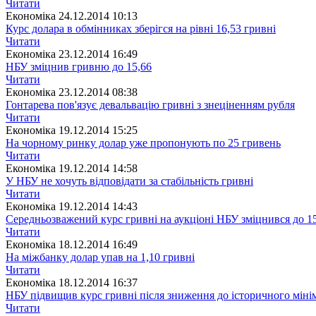
Читати
Економіка
24.12.2014 10:13
Курс долара в обмінниках зберігся на рівні 16,53 гривні
Читати
Економіка
23.12.2014 16:49
НБУ зміцнив гривню до 15,66
Читати
Економіка
23.12.2014 08:38
Гонтарева пов'язує девальвацію гривні з знеціненням рубля
Читати
Економіка
19.12.2014 15:25
На чорному ринку долар уже пропонують по 25 гривень
Читати
Економіка
19.12.2014 14:58
У НБУ не хочуть відповідати за стабільність гривні
Читати
Економіка
19.12.2014 14:43
Середньозважений курс гривні на аукціоні НБУ зміцнився до 1
Читати
Економіка
18.12.2014 16:49
На міжбанку долар упав на 1,10 гривні
Читати
Економіка
18.12.2014 16:37
НБУ підвищив курс гривні після зниження до історичного мін
Читати