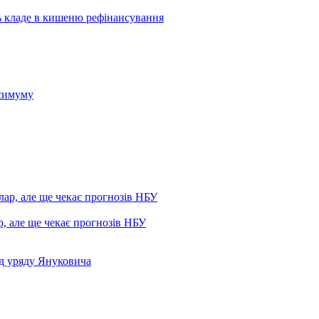
сь кладе в кишеню рефінансування
ксимуму
р, але ще чекає прогнозів НБУ
д уряду Януковича