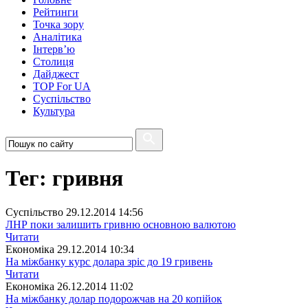
Рейтинги
Точка зору
Аналітика
Інтерв’ю
Столиця
Дайджест
TOP For UA
Суспiльство
Культура
Тег: гривня
Суспiльство
29.12.2014 14:56
ЛНР поки залишить гривню основною валютою
Читати
Економіка
29.12.2014 10:34
На міжбанку курс долара зріс до 19 гривень
Читати
Економіка
26.12.2014 11:02
На міжбанку долар подорожчав на 20 копійок