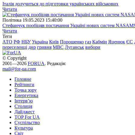
Італія долучиться до підготовки українських військових
Читати
Полiтика
19.05.2023 15:40:00
Стефанчук пообіцяв постачання Україні нових систем NASAM
Читати
Теги
АТО
РФ
НБУ
Україна
Київ
Порошенко
газ
Кабмін
Яценюк
ЄС
переселенці
днр
гривня
МВС
Луганськ
вибори
© Copyright
2001—2026
FORUA
. Редакція:
mail@for-ua.com
Головне
Рейтинги
Точка зору
Енергетика
Інтерв’ю
Столиця
Дайджест
TOP For UA
Суспiльство
Культура
Світ