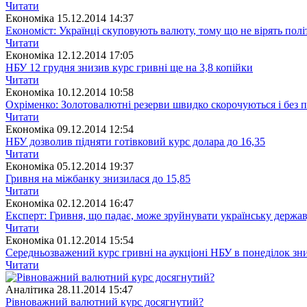
Читати
Економіка
15.12.2014 14:37
Економіст: Українці скуповують валюту, тому що не вірять полі
Читати
Економіка
12.12.2014 17:05
НБУ 12 грудня знизив курс гривні ще на 3,8 копійки
Читати
Економіка
10.12.2014 10:58
Охріменко: Золотовалютні резерви швидко скорочуються і без 
Читати
Економіка
09.12.2014 12:54
НБУ дозволив підняти готівковий курс долара до 16,35
Читати
Економіка
05.12.2014 19:37
Гривня на міжбанку знизилася до 15,85
Читати
Економіка
02.12.2014 16:47
Експерт: Гривня, що падає, може зруйнувати українську держа
Читати
Економіка
01.12.2014 15:54
Середньозважений курс гривні на аукціоні НБУ в понеділок зни
Читати
Аналітика
28.11.2014 15:47
Рівноважний валютний курс досягнутий?