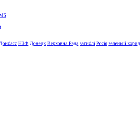
S
Донбасс
НЗФ
Донецк
Верховна Рада
загиблі
Росія
зеленый кори