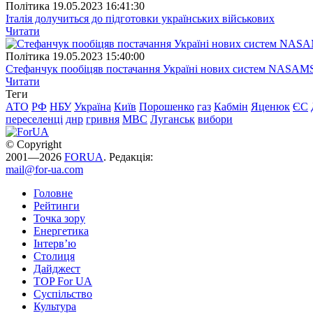
Полiтика
19.05.2023 16:41:30
Італія долучиться до підготовки українських військових
Читати
Полiтика
19.05.2023 15:40:00
Стефанчук пообіцяв постачання Україні нових систем NASAM
Читати
Теги
АТО
РФ
НБУ
Україна
Київ
Порошенко
газ
Кабмін
Яценюк
ЄС
переселенці
днр
гривня
МВС
Луганськ
вибори
© Copyright
2001—2026
FORUA
. Редакція:
mail@for-ua.com
Головне
Рейтинги
Точка зору
Енергетика
Інтерв’ю
Столиця
Дайджест
TOP For UA
Суспiльство
Культура