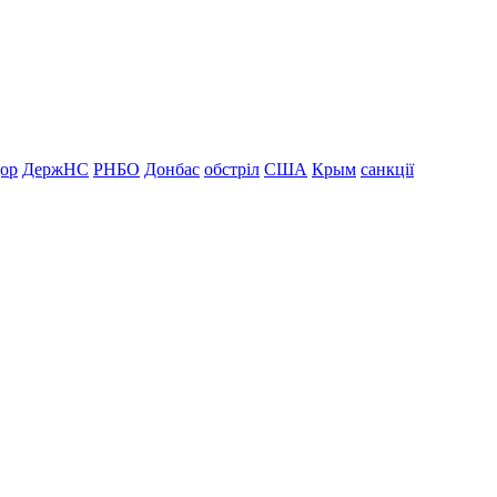
дор
ДержНС
РНБО
Донбас
обстріл
США
Крым
санкції