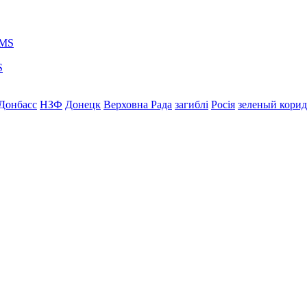
S
Донбасс
НЗФ
Донецк
Верховна Рада
загиблі
Росія
зеленый кори