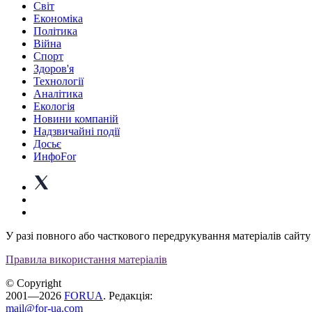
Світ
Економіка
Політика
Війна
Спорт
Здоров'я
Технології
Аналітика
Екологія
Новини компаній
Надзвичайні події
Досьє
ИнфоFor
У разі повного або часткового передрукування матеріалів сайту 
Правила використання матеріалів
© Copyright
2001—2026
FORUA
. Редакція:
mail@for-ua.com