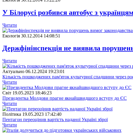
У Білорусі розбився автобус з українцям
Читати
Екологія
30.12.2014 14:08:51
Держфінінспекція не виявила порушень 
Читати
Актуально
06.12.2024 19:23:01
Кількість пошкоджених пам'яток культурної спадщини через рос
Читати
Свiт
19.05.2023 18:46:23
Президентка Молдови прагне якнайшвидшого вступу до ЄС
Читати
Полiтика
19.05.2023 17:42:40
Пентагон переоцінив вартість наданої Україні зброї
Читати