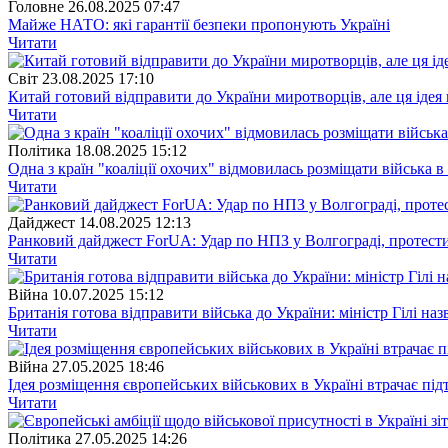
Головне
26.08.2025 07:47
Майже НАТО: які гарантії безпеки пропонують Україні
Читати
Свiт
23.08.2025 17:10
Китай готовий відправити до України миротворців, але ця ідея
Читати
Полiтика
18.08.2025 15:12
Одна з країн "коаліції охочих" відмовилась розміщати війська в
Читати
Дайджест
14.08.2025 12:13
Ранковий дайджест ForUА: Удар по НПЗ у Волгограді, протести 
Читати
Війна
10.07.2025 15:12
Британія готова відправити війська до України: міністр Гілі на
Читати
Війна
27.05.2025 18:46
Ідея розміщення європейських військових в Україні втрачає під
Читати
Полiтика
27.05.2025 14:26