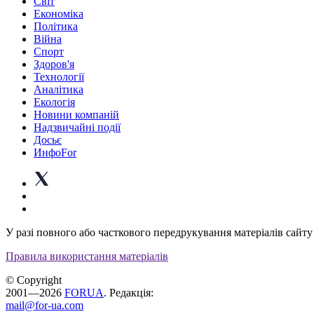
Світ
Економіка
Політика
Війна
Спорт
Здоров'я
Технології
Аналітика
Екологія
Новини компаній
Надзвичайні події
Досьє
ИнфоFor
У разі повного або часткового передрукування матеріалів сайту 
Правила використання матеріалів
© Copyright
2001—2026
FORUA
. Редакція:
mail@for-ua.com