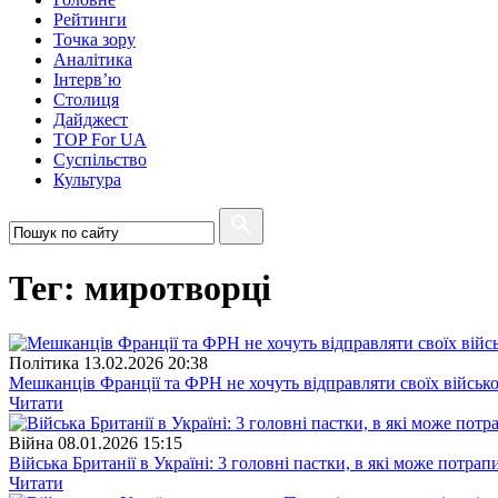
Рейтинги
Точка зору
Аналітика
Інтерв’ю
Столиця
Дайджест
TOP For UA
Суспiльство
Культура
Тег: миротворці
Полiтика
13.02.2026 20:38
Мешканців Франції та ФРН не хочуть відправляти своїх військов
Читати
Війна
08.01.2026 15:15
Війська Британії в Україні: 3 головні пастки, в які може потра
Читати