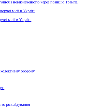
кнулися з невизначеністю через позицію Трампа
чої місії в Україні
о колективну оборону
грн
ато розслідування