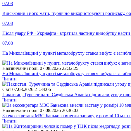
07.08
Військовий і його мати, публічно використовуючи російську, о
07.08
Після удару РФ «Укрнафта» втратила частину видобутку нафти 
07.08
На Миколаївщині у пункті металобрухту стався вибух: є загибл
Надзвичайні події
07.08.2026 22:32:25
На Миколаївщині у пункті металобрухту стався вибух: є загибл
Читати
Свiт
07.08.2026 21:34:06
Пакистан, Туреччина та Саудівська Аравія підписали угоду пр
Читати
Надзвичайні події
07.08.2026 20:36:03
За екссекретаря МЗС Банькова внесли заставу у розмірі 10 млн 
Читати