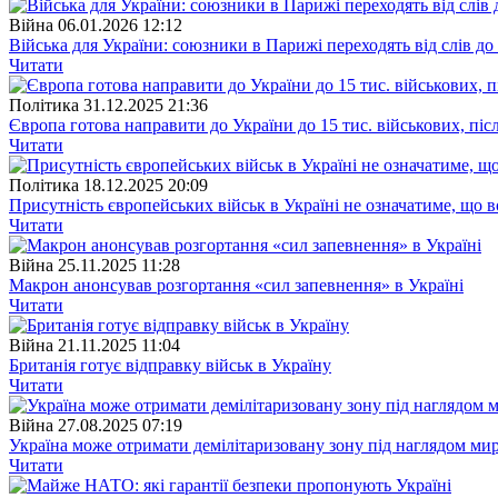
Війна
06.01.2026 12:12
Війська для України: союзники в Парижі переходять від слів до
Читати
Полiтика
31.12.2025 21:36
Європа готова направити до України до 15 тис. військових, піс
Читати
Полiтика
18.12.2025 20:09
Присутність європейських військ в Україні не означатиме, що 
Читати
Війна
25.11.2025 11:28
Макрон анонсував розгортання «сил запевнення» в Україні
Читати
Війна
21.11.2025 11:04
Британія готує відправку військ в Україну
Читати
Війна
27.08.2025 07:19
Україна може отримати демілітаризовану зону під наглядом миро
Читати