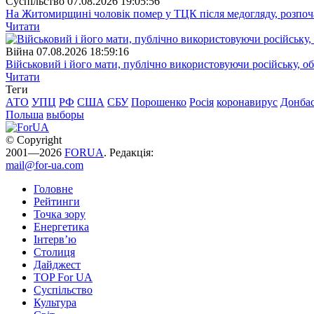
Суспiльство
07.08.2026 19:05:56
На Житомирщині чоловік помер у ТЦК після медогляду, розпоч
Читати
Війна
07.08.2026 18:59:16
Військовий і його мати, публічно використовуючи російську, о
Читати
Теги
АТО
УПЦ
РФ
США
СБУ
Порошенко
Росія
коронавирус
Донба
Польша
выборы
© Copyright
2001—2026
FORUA
. Редакція:
mail@for-ua.com
Головне
Рейтинги
Точка зору
Енергетика
Інтерв’ю
Столиця
Дайджест
TOP For UA
Суспiльство
Культура