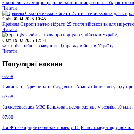
Європейські амбіції щодо військової присутності в Україні зіт
Читати
Свiт
30.04.2025 10:45
Країнам Європи важко зібрати 25 тисяч військових для миротвор
Читати
Свiт
19.02.2025 12:54
Франція зробила заяву про відправку військ в Україну
Читати
Популярнi новини
07.08
Пакистан, Туреччина та Саудівська Аравія підписали угоду пр
07.08
За екссекретаря МЗС Банькова внесли заставу у розмірі 10 млн 
07.08
На Житомирщині чоловік помер у ТЦК після медогляду, розпоч