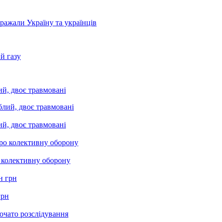
бражали Україну та українців
й газу
ий, двоє травмовані
ий, двоє травмовані
о колективну оборону
грн