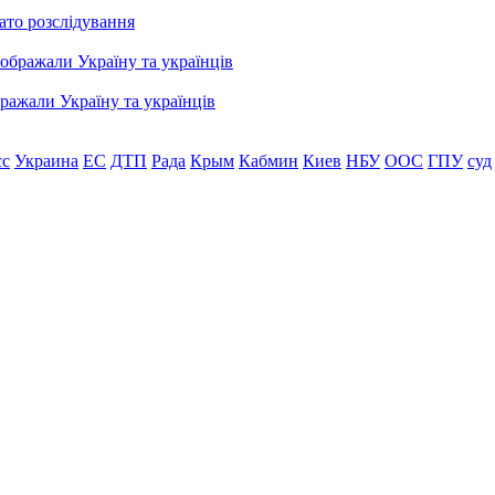
ато розслідування
бражали Україну та українців
сс
Украина
ЕС
ДТП
Рада
Крым
Кабмин
Киев
НБУ
ООС
ГПУ
суд