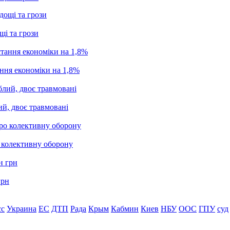
щі та грози
ання економіки на 1,8%
ий, двоє травмовані
о колективну оборону
грн
сс
Украина
ЕС
ДТП
Рада
Крым
Кабмин
Киев
НБУ
ООС
ГПУ
суд