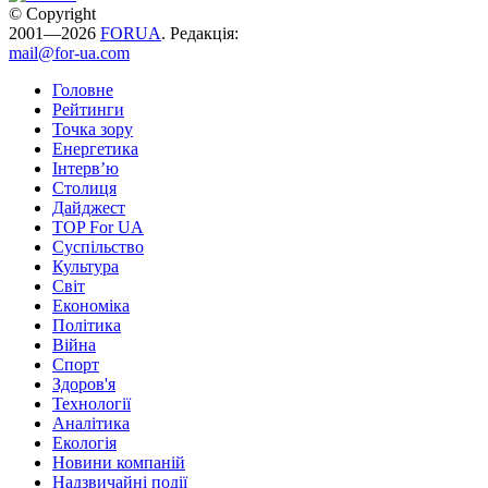
© Copyright
2001—2026
FORUA
. Редакція:
mail@for-ua.com
Головне
Рейтинги
Точка зору
Енергетика
Інтерв’ю
Столиця
Дайджест
TOP For UA
Суспiльство
Культура
Світ
Економіка
Політика
Війна
Спорт
Здоров'я
Технології
Аналітика
Екологія
Новини компаній
Надзвичайні події