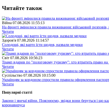
Читайте також
Війна
07.08.2026 11:55:13
На фронті змінилися правила виживання: військовий розповів, щ
Читати
Здоров'я
07.08.2026 11:14:57
Солодощі, які варто їсти щодня, назвали медики
Читати
Свiт
07.08.2026 10:56:23
Трамп вдарив по "пологовому туризму": хто втратить право н
Читати
Суспiльство
07.08.2026 10:15:00
Українцям за кордоном спростили правила оформлення паспорт
Читати
Популярнi статтi
Закони і звичаї війни. Пояснюємо, звідки вони беруться і що к
коронавируса