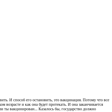
ить. И способ его остановить, это вакцинация. Потому что все
ом возрасте и как она будет протекать. И она заканчивается
ли ты вакцинирован... Казалось бы, государство должно