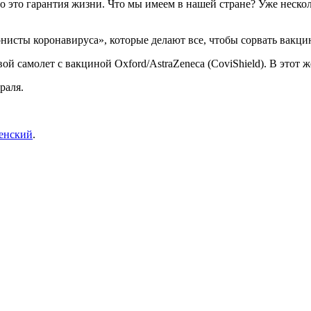
о это гарантия жизни. Что мы имеем в нашей стране? Уже неско
нисты коронавируса», которые делают все, чтобы сорвать вакц
ой самолет с вакциной Oxford/AstraZeneca (CoviShield). В этот 
раля.
ленский
.