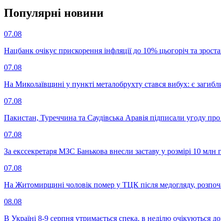
Популярнi новини
07.08
Нацбанк очікує прискорення інфляції до 10% цьогоріч та зрост
07.08
На Миколаївщині у пункті металобрухту стався вибух: є загибл
07.08
Пакистан, Туреччина та Саудівська Аравія підписали угоду пр
07.08
За екссекретаря МЗС Банькова внесли заставу у розмірі 10 млн 
07.08
На Житомирщині чоловік помер у ТЦК після медогляду, розпоч
08.08
В Україні 8-9 серпня утримається спека, в неділю очікуються до