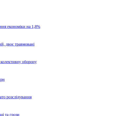
ання економіки на 1,8%
ий, двоє травмовані
о колективну оборону
грн
ато розслідування
щі та грози