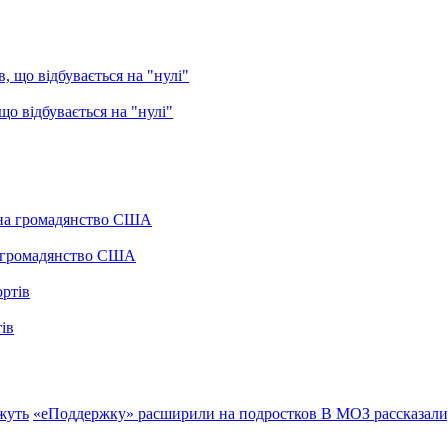
о відбувається на "нулі"
а громадянство США
ів
ажуть
«еПоддержку» расширили на подростков
В МОЗ рассказали,