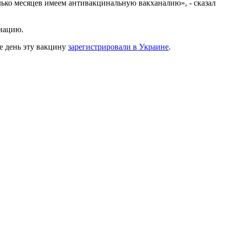
лько месяцев имеем антивакцинальную вакханалию», - сказал
инацию.
же день эту вакцину
зарегистрировали в Украине
.