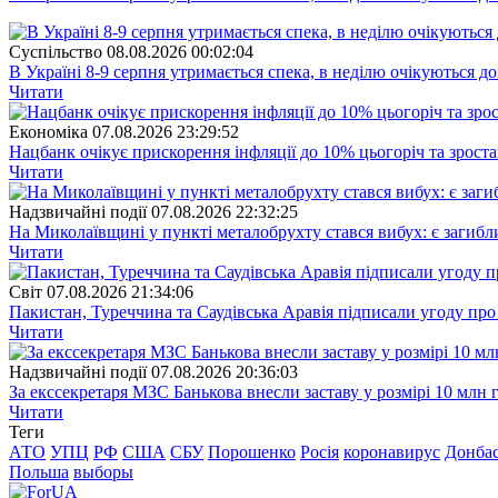
Суспiльство
08.08.2026 00:02:04
В Україні 8-9 серпня утримається спека, в неділю очікуються до
Читати
Економіка
07.08.2026 23:29:52
Нацбанк очікує прискорення інфляції до 10% цьогоріч та зрост
Читати
Надзвичайні події
07.08.2026 22:32:25
На Миколаївщині у пункті металобрухту стався вибух: є загибл
Читати
Свiт
07.08.2026 21:34:06
Пакистан, Туреччина та Саудівська Аравія підписали угоду пр
Читати
Надзвичайні події
07.08.2026 20:36:03
За екссекретаря МЗС Банькова внесли заставу у розмірі 10 млн 
Читати
Теги
АТО
УПЦ
РФ
США
СБУ
Порошенко
Росія
коронавирус
Донба
Польша
выборы