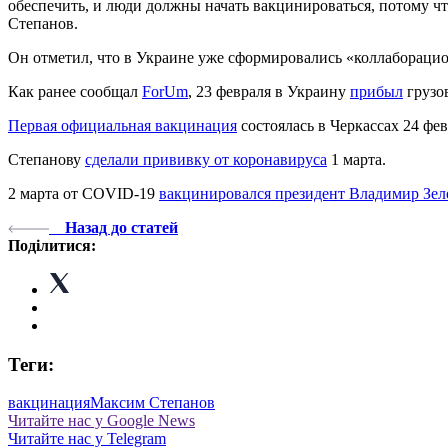
обеспечить, и люди должны начать вакцинироваться, потому чт
Степанов.
Он отметил, что в Украине уже сформировались «коллаборацио
Как ранее сообщал
ForUm
, 23 февраля в Украину
прибыл
грузов
Первая официальная вакцинация
состоялась в Черкассах 24 фев
Степанову
сделали прививку от коронавируса
1 марта.
2 марта от COVID-19
вакцинировался президент Владимир Зе
Назад до статей
Поділитися:
Теги:
вакцинация
Максим Степанов
Читайте нас у Google News
Читайте нас у Telegram