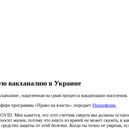
ую вакханалию в Украине
кханалия», нацеленная на срыв процесса вакцинации населения.
эфире программы «Право на власть», передает
Укринформ.
COVID. Мне кажется, что этот счетчик смерти мы должны останов
уносит жизни, потому что никто из врачей не может сказать, в как
 средство защиты от этой болезни. Когда ты точно не умрешь, ес