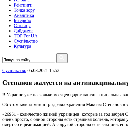
Рейтинги
Точка зору
Аналітика
Інтерв’ю
Столиця
Дайджест
TOP For UA
Суспiльство
Культура
Суспiльство
05.03.2021 15:52
Степанов жалуется на антивакцинальн
В Украине уже несколько месяцев царит «антивакцинальная ва
Об этом заявил министр здравоохранения Максим Степанов в 
«26951 - количество жизней украинцев, которые за год забрал 
очень просто, с одной стороны есть страшная болезнь, которая 
смертью и реанимацией. А с другой стороны есть вакцина, есть