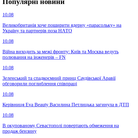
Популярнi новини
10.08
Великобританія хоче поширити ядерну «парасольку» на
Україну та партнерів поза НАТО
10.08
Війна виходить за межі фронту: Київ та Москва ведуть
полювання на інженерів – FN
10.08
Зеленський та спадкоємний принц Саудівської Аравії
обговорили поглиблення співпраці
10.08
Керівниця Eva Beauty Василина Петлицька загинула в ДТП
10.08
В окупованому Севастополі повертають обмеження на
продаж бензину