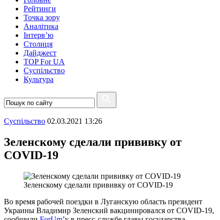
Рейтинги
Точка зору
Аналітика
Інтерв’ю
Столиця
Дайджест
TOP For UA
Суспiльство
Культура
Суспiльство
02.03.2021 13:26
Зеленскому сделали прививку от
COVID-19
Зеленскому сделали прививку от COVID-19
Во время рабочей поездки в Луганскую область президент
Украины Владимир Зеленский вакцинировался от COVID-19,
сообщили
ForUm
’у в пресс-службе главы государства.