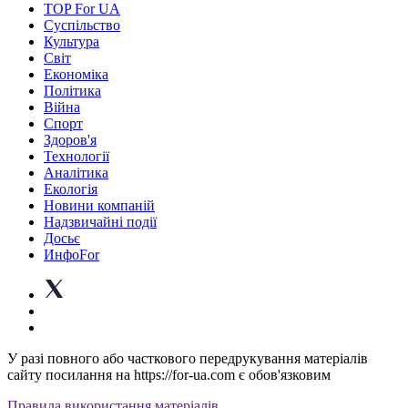
TOP For UA
Суспiльство
Культура
Світ
Економіка
Політика
Війна
Спорт
Здоров'я
Технології
Аналітика
Екологія
Новини компаній
Надзвичайні події
Досьє
ИнфоFor
У разі повного або часткового передрукування матеріалів
сайту посилання на https://for-ua.com є обов'язковим
Правила використання матеріалів