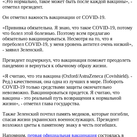
«Это нормально, такое может быть после каждой вакцины», -
отметил президент.
Он отметил важность вакцинации от COVID-19.
«Прививка обязательна. Я знаю, что такое COVID-19, потому
что болел этой болезнью. Поэтому всем предлагаю
обязательно вакцинироваться. Несмотря на то, что я
переболел COVID-19, у меня уровень антител очень низкий»,
- заявил Зеленский.
Президент подчеркнул, что вакцинация поможет преодолеть
пандемию и вернуться к обычному образу жизни.
«Я считаю, что эта вакцина (Oxford/AstraZeneca (Covishield). -
Ред.) качественная, она одна из лучших в мире. Побороть
COVID-19 только средствами защиты окончательно
невозможно. Вакцинироваться придется. Я считаю, что
вакцина - это реальный путь возвращения к нормальной
жизни», - отметил глава государства.
Также Зеленский почтил память медиков, которые погибли,
спасая жизни украинских военнослужащих. Президент
возложил цветы к памятному знаку в честь погибших.
Напомним,
первая официальная вакцинация
состоялась в