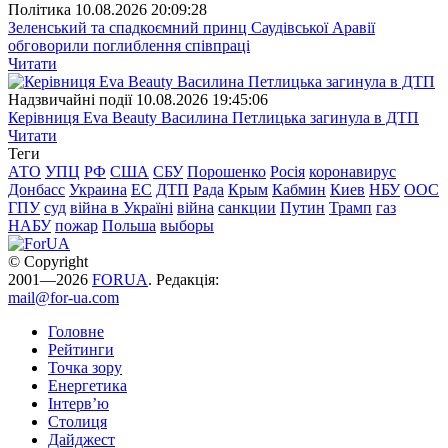
Полiтика
10.08.2026 20:09:28
Зеленський та спадкоємний принц Саудівської Аравії
обговорили поглиблення співпраці
Читати
Надзвичайні події
10.08.2026 19:45:06
Керівниця Eva Beauty Василина Петлицька загинула в ДТП
Читати
Теги
АТО
УПЦ
РФ
США
СБУ
Порошенко
Росія
коронавирус
Донбасс
Украина
ЕС
ДТП
Рада
Крым
Кабмин
Киев
НБУ
ООС
ГПУ
суд
війна в Україні
війна
санкции
Путин
Трамп
газ
НАБУ
пожар
Польша
выборы
© Copyright
2001—2026
FORUA
. Редакція:
mail@for-ua.com
Головне
Рейтинги
Точка зору
Енергетика
Інтерв’ю
Столиця
Дайджест