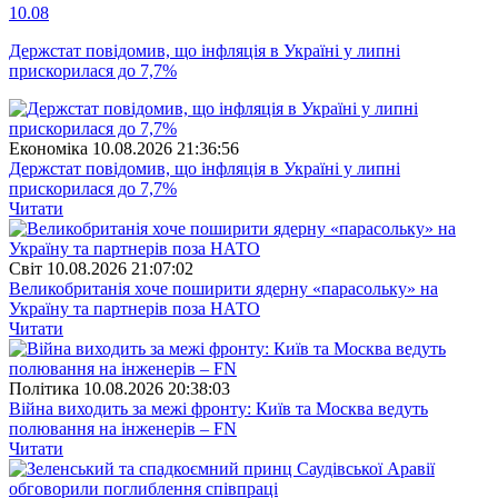
10.08
Держстат повідомив, що інфляція в Україні у липні
прискорилася до 7,7%
Економіка
10.08.2026 21:36:56
Держстат повідомив, що інфляція в Україні у липні
прискорилася до 7,7%
Читати
Свiт
10.08.2026 21:07:02
Великобританія хоче поширити ядерну «парасольку» на
Україну та партнерів поза НАТО
Читати
Полiтика
10.08.2026 20:38:03
Війна виходить за межі фронту: Київ та Москва ведуть
полювання на інженерів – FN
Читати