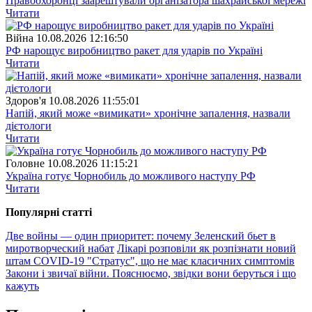
Правоохоронці заарештували організатора шахрайської мережі
Читати
Війна
10.08.2026 12:16:50
РФ нарощує виробництво ракет для ударів по Україні
Читати
Здоров'я
10.08.2026 11:55:01
Напій, який може «вимикати» хронічне запалення, назвали
дієтологи
Читати
Головне
10.08.2026 11:15:21
Україна готує Чорнобиль до можливого наступу РФ
Читати
Популярнi статтi
Две войны — один приоритет: почему Зеленский бьет в
миротворческий набат
Лікарі розповіли як розпізнати новий
штам COVID-19 "Стратус", що не має класичних симптомів
Закони і звичаї війни. Пояснюємо, звідки вони беруться і що
кажуть