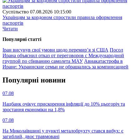
Суспiльство
07.08.2026 10:15:00
Українцям за кордоном спростили правила оформлення
паспортів
Читати
Популярнi статтi
Іран висунув свої умови щодо перемир’я зі США
Посол
Ирана объяснил отказ от переговоров с Международной
группой по сбиванию самолета МАУ
Авиакатастрофа в
Иране: Украинские семьи не обращались за компинсацией
Популярнi новини
07.08
Нацбанк очікує прискорення інфляції до 10% цьогоріч та
зростання економіки на 1,8%
07.08
На Миколаївщині у пункті металобрухту стався вибух: є
загиблий, двоє травмовані