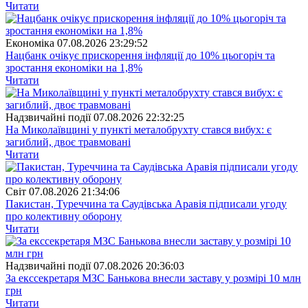
Читати
Економіка
07.08.2026 23:29:52
Нацбанк очікує прискорення інфляції до 10% цьогоріч та
зростання економіки на 1,8%
Читати
Надзвичайні події
07.08.2026 22:32:25
На Миколаївщині у пункті металобрухту стався вибух: є
загиблий, двоє травмовані
Читати
Свiт
07.08.2026 21:34:06
Пакистан, Туреччина та Саудівська Аравія підписали угоду
про колективну оборону
Читати
Надзвичайні події
07.08.2026 20:36:03
За екссекретаря МЗС Банькова внесли заставу у розмірі 10 млн
грн
Читати