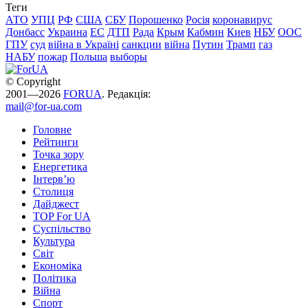
Теги
АТО
УПЦ
РФ
США
СБУ
Порошенко
Росія
коронавирус
Донбасс
Украина
ЕС
ДТП
Рада
Крым
Кабмин
Киев
НБУ
ООС
ГПУ
суд
війна в Україні
санкции
війна
Путин
Трамп
газ
НАБУ
пожар
Польша
выборы
© Copyright
2001—2026
FORUA
. Редакція:
mail@for-ua.com
Головне
Рейтинги
Точка зору
Енергетика
Інтерв’ю
Столиця
Дайджест
TOP For UA
Суспiльство
Культура
Світ
Економіка
Політика
Війна
Спорт