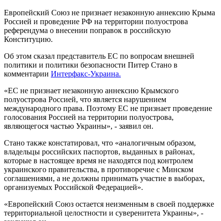
Европейский Союз не признает незаконную аннексию Крыма
Россией и проведение РФ на территории полуострова
референдума о внесении поправок в российскую
Конституцию.
Об этом сказал представитель ЕС по вопросам внешней
политики и политики безопасности Питер Стано в
комментарии
Интерфакс-Украина.
«ЕС не признает незаконную аннексию Крымского
полуострова Россией, что является нарушением
международного права. Поэтому ЕС не признает проведение
голосования Россией на территории полуострова,
являющегося частью Украины», - заявил он.
Стано также констатировал, что «аналогичным образом,
владельцы российских паспортов, выданных в районах,
которые в настоящее время не находятся под контролем
украинского правительства, в противоречие с Минском
соглашениями, а не должны принимать участие в выборах,
организуемых Российской Федерацией».
«Европейский Союз остается неизменным в своей поддержке
территориальной целостности и суверенитета Украины», -