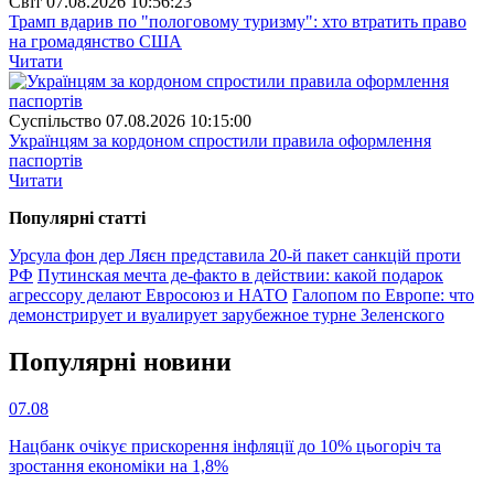
Свiт
07.08.2026 10:56:23
Трамп вдарив по "пологовому туризму": хто втратить право
на громадянство США
Читати
Суспiльство
07.08.2026 10:15:00
Українцям за кордоном спростили правила оформлення
паспортів
Читати
Популярнi статтi
Урсула фон дер Ляєн представила 20-й пакет санкцій проти
РФ
Путинская мечта де-факто в действии: какой подарок
агрессору делают Евросоюз и НАТО
Галопом по Европе: что
демонстрирует и вуалирует зарубежное турне Зеленского
Популярнi новини
07.08
Нацбанк очікує прискорення інфляції до 10% цьогоріч та
зростання економіки на 1,8%