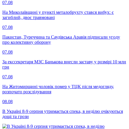
07.08
На Миколаївщині у пункті металобрухту стався вибух: є
загиблий, двоє травмовані
07.08
Пакистан, Туреччина та Саудівська Аравія підписали угоду
про колективну оборону
07.08
За екссекретаря МЗС Банькова внесли заставу у розмірі 10 млн
грн
07.08
На Житомирщині чоловік помер у ТЦК після медогляду,
розпочато розслідування
08.08
В Україні 8-9 серпня утримається спека, в неділю очікуються
дощі та грози