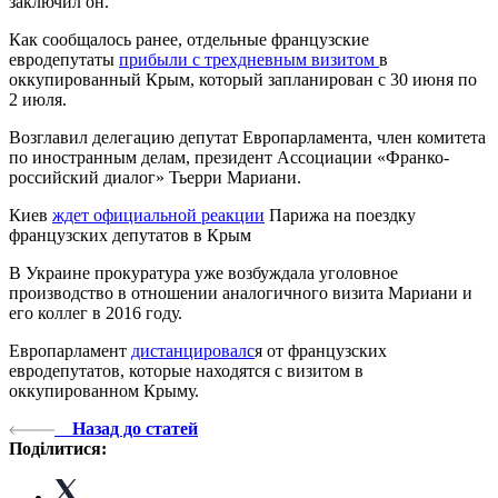
заключил он.
Как сообщалось ранее, отдельные французские
евродепутаты
прибыли с трехдневным визитом
в
оккупированный Крым, который запланирован с 30 июня по
2 июля.
Возглавил делегацию депутат Европарламента, член комитета
по иностранным делам, президент Ассоциации «Франко-
российский диалог» Тьерри Мариани.
Киев
ждет официальной реакции
Парижа на поездку
французских депутатов в Крым
В Украине прокуратура уже возбуждала уголовное
производство в отношении аналогичного визита Мариани и
его коллег в 2016 году.
Европарламент
дистанцировалс
я от французских
евродепутатов, которые находятся с визитом в
оккупированном Крыму.
Назад до статей
Поділитися: