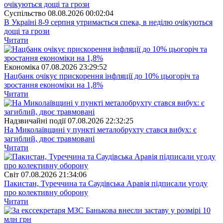
Суспiльство
08.08.2026 00:02:04
В Україні 8-9 серпня утримається спека, в неділю очікуються
дощі та грози
Читати
Економіка
07.08.2026 23:29:52
Нацбанк очікує прискорення інфляції до 10% цьогоріч та
зростання економіки на 1,8%
Читати
Надзвичайні події
07.08.2026 22:32:25
На Миколаївщині у пункті металобрухту стався вибух: є
загиблий, двоє травмовані
Читати
Свiт
07.08.2026 21:34:06
Пакистан, Туреччина та Саудівська Аравія підписали угоду
про колективну оборону
Читати