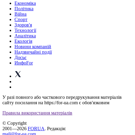
Економіка
Політика
Війна
Спорт
Здоров'я
Технології
Аналітика
Екологія
Новини компаній
Надзвичайні події
Досьє
ИнфоFor
У разі повного або часткового передрукування матеріалів
сайту посилання на https://for-ua.com є обов'язковим
Правила використання матеріалів
© Copyright
2001—2026
FORUA
. Редакція:
mail@for-ua.com