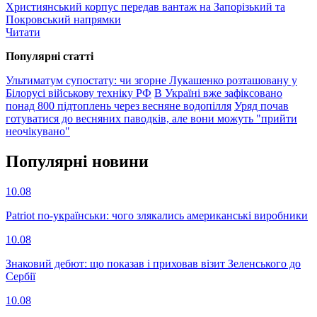
Християнський корпус передав вантаж на Запорізький та
Покровський напрямки
Читати
Популярнi статтi
Ультиматум супостату: чи згорне Лукашенко розташовану у
Білорусі військову техніку РФ
В Україні вже зафіксовано
понад 800 підтоплень через весняне водопілля
Уряд почав
готуватися до весняних паводків, але вони можуть "прийти
неочікувано"
Популярнi новини
10.08
Patriot по-українськи: чого злякались американські виробники
10.08
Знаковий дебют: що показав і приховав візит Зеленського до
Сербії
10.08