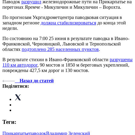
Паводок
разрушил
железнодорожные пути на Прикарпатье на
перегонах Яремче - Микуличин и Микуличин – Ворохта.
По прогнозам Укргидрометцентра паводковая ситуация в
западном регионе
должна стабилизироваться
до конца этой
недели.
По состоянию на 7:00 25 июня в результате паводка в Ивано-
Франковской, Черновицкой, Львовской и Тернопольской
областях
подтоплено 285 населенных пунктов
.
В результате стихии в Ивано-Франковской области
разрушены
110 км автодорог
, 90 мостов и 1850 м береговых укреплений,
повреждены 427,5 км дорог и 130 мостов.
Назад до статей
Поділитися:
Теги:
Прикарпатье
паводок
Владимир Зеленский