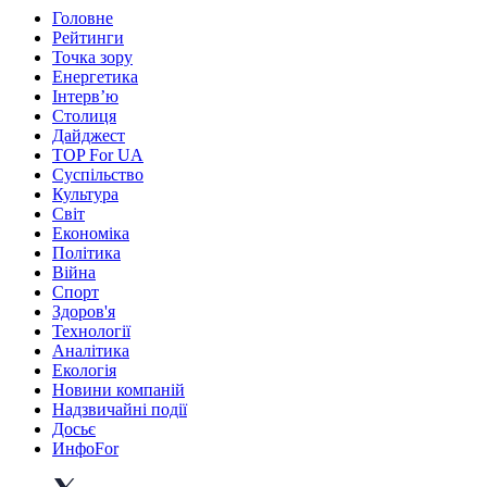
Головне
Рейтинги
Точка зору
Енергетика
Інтерв’ю
Столиця
Дайджест
TOP For UA
Суспiльство
Культура
Світ
Економіка
Політика
Війна
Спорт
Здоров'я
Технології
Аналітика
Екологія
Новини компаній
Надзвичайні події
Досьє
ИнфоFor