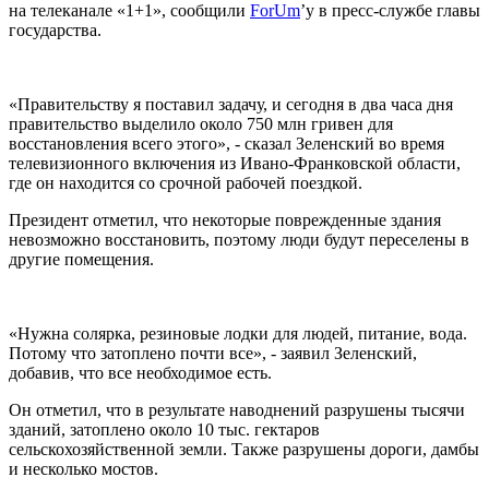
на телеканале «1+1», сообщили
ForUm
’у в пресс-службе главы
государства.
«Правительству я поставил задачу, и сегодня в два часа дня
правительство выделило около 750 млн гривен для
восстановления всего этого», - сказал Зеленский во время
телевизионного включения из Ивано-Франковской области,
где он находится со срочной рабочей поездкой.
Президент отметил, что некоторые поврежденные здания
невозможно восстановить, поэтому люди будут переселены в
другие помещения.
«Нужна солярка, резиновые лодки для людей, питание, вода.
Потому что затоплено почти все», - заявил Зеленский,
добавив, что все необходимое есть.
Он отметил, что в результате наводнений разрушены тысячи
зданий, затоплено около 10 тыс. гектаров
сельскохозяйственной земли. Также разрушены дороги, дамбы
и несколько мостов.