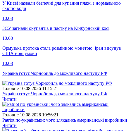
У Києві назвали безпечні для купання пляжі з нормальною
якістю води
10.08
ЗСУ загнали окупантів в пастку на Кінбурнській косі
10.08
Ормузька протока стала розмінною монетою: Іран висунув
США нові умови
10.08
Україна готує Чорнобиль до можливого наступу РФ
Головне
10.08.2026 11:15:21
Україна готує Чорнобиль до можливого наступу РФ
Читати
Головне
10.08.2026 10:56:21
Patriot по-українськи: чого злякались американські виробники
Читати