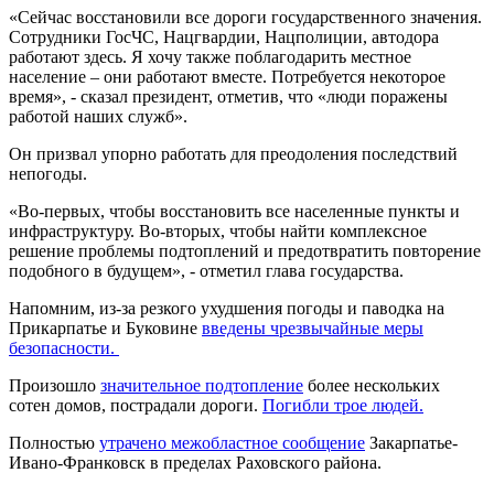
«Сейчас восстановили все дороги государственного значения.
Сотрудники ГосЧС, Нацгвардии, Нацполиции, автодора
работают здесь. Я хочу также поблагодарить местное
население – они работают вместе. Потребуется некоторое
время», - сказал президент, отметив, что «люди поражены
работой наших служб».
Он призвал упорно работать для преодоления последствий
непогоды.
«Во-первых, чтобы восстановить все населенные пункты и
инфраструктуру. Во-вторых, чтобы найти комплексное
решение проблемы подтоплений и предотвратить повторение
подобного в будущем», - отметил глава государства.
Напомним, из-за резкого ухудшения погоды и паводка на
Прикарпатье и Буковине
введены чрезвычайные меры
безопасности.
Произошло
значительное подтопление
более нескольких
сотен домов, пострадали дороги.
Погибли трое людей.
Полностью
утрачено межобластное сообщение
Закарпатье-
Ивано-Франковск в пределах Раховского района.