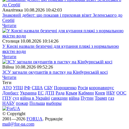
Аналітика
10.08.2026 10:42:03
Знаковий дебют: що показав і приховав візит Зеленського до
Сербії
Читати
Столиця
10.08.2026 10:14:26
У Києві назвали безпечні для купання пляжі з нормальною
якістю води
Читати
Війна
10.08.2026 09:52:26
ЗСУ загнали окупантів в пастку на Кінбурнській косі
Читати
Теги
АТО
УПЦ
РФ
США
СБУ
Порошенко
Росія
коронавирус
Донбасс
Украина
ЕС
ДТП
Рада
Крым
Кабмин
Киев
НБУ
ООС
ГПУ
суд
війна в Україні
санкции
війна
Путин
Трамп
газ
НАБУ
пожар
Польша
выборы
© Copyright
2001—2026
FORUA
. Редакція:
mail@for-ua.com