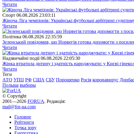
Читати
Спорт
06.08.2026 23:03:11
Жіноча Ліга чемпіонів: Українські футбольні арбітрині судитим
Читати
Полiтика
06.08.2026 22:35:59
Зеленський повідомив, що Норвегія готова допомогти з посил
Читати
Надзвичайні події
06.08.2026 22:05:30
Жінка втратила дитину і здатність народжувати: у Києві гінеко
Читати
Теги
АТО
УПЦ
РФ
США
СБУ
Порошенко
Росія
коронавирус
Донба
Польша
выборы
© Copyright
2001—2026
FORUA
. Редакція:
mail@for-ua.com
Головне
Рейтинги
Точка зору
Енергетика