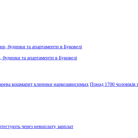
, будинки та апартаменти в Буковелі
арева кошмарит клиники наркозависимых
Понад 1700 чоловіків 
тестують через невиплату зарплат