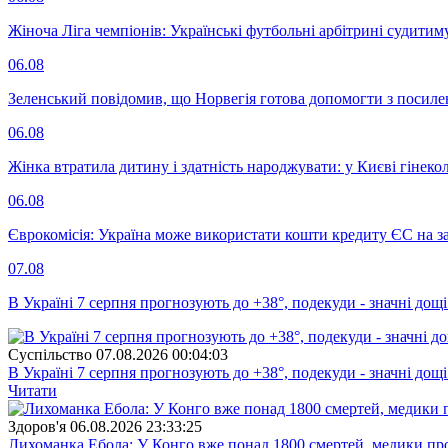
Жіноча Ліга чемпіонів: Українські футбольні арбітрині судитим
06.08
Зеленський повідомив, що Норвегія готова допомогти з посил
06.08
Жінка втратила дитину і здатність народжувати: у Києві гінеко
06.08
Єврокомісія: Україна може використати кошти кредиту ЄС на за
07.08
В Україні 7 серпня прогнозують до +38°, подекуди - значні дощі
Суспiльство
07.08.2026 00:04:03
В Україні 7 серпня прогнозують до +38°, подекуди - значні дощі
Читати
Здоров'я
06.08.2026 23:33:25
Лихоманка Ебола: У Конго вже понад 1800 смертей, медики про