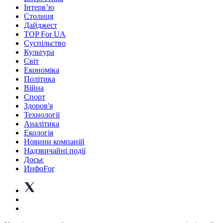
Інтерв’ю
Столиця
Дайджест
TOP For UA
Суспiльство
Культура
Світ
Економіка
Політика
Війна
Спорт
Здоров'я
Технології
Аналітика
Екологія
Новини компаній
Надзвичайні події
Досьє
ИнфоFor