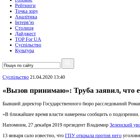
Рейтинги
Точка зору
Аналітика
Інтерв’ю
Столиця
Дайджест
TOP For UA
Суспiльство
Культура
Суспiльство
21.04.2020 13:40
«Вызов принимаю»: Труба заявил, что 
Бывший директор Государственного бюро расследований Роман 
«В ближайшее время власти намерены сообщить о подозрении. 
Напомним, 27 декабря 2019 президент Владимир
Зеленский ув
13 января сало известно, что
ГПУ открыла против него
уголовн