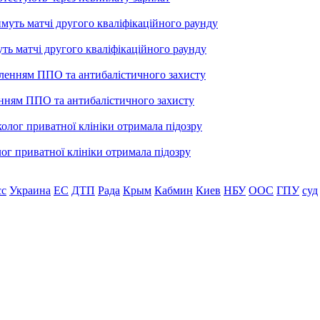
уть матчі другого кваліфікаційного раунду
енням ППО та антибалістичного захисту
лог приватної клініки отримала підозру
сс
Украина
ЕС
ДТП
Рада
Крым
Кабмин
Киев
НБУ
ООС
ГПУ
суд