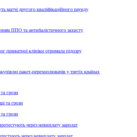
уть матчі другого кваліфікаційного раунду
енням ППО та антибалістичного захисту
лог приватної клініки отримала підозру
купівлю ракет-перехоплювачів у третіх країнах
 та грози
 та грози
тестують через невиплату зарплат