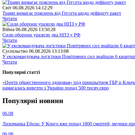
Свiт
06.08.2026 14:12:29
Трамп вимагає пояснень від Гегсета щодо дефіциту ракет
Читати
Війна
06.08.2026 13:50:28
Сили оборони уразили два НПЗ у РФ
Читати
Суспiльство
06.08.2026 13:13:08
У екскомандувача логістики Повітряних сил знайшли 6 квартир
Читати
Популярнi статтi
«Центр общественного здоровья» под прикрытием ГБР и Ключ
намагалась вивезти з України понад 500 тисяч євро
Популярнi новини
06.08
Лихоманка Ебола: У Конго вже понад 1800 смертей, медики про
06.08