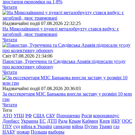
зростання економіки на 1,8%
Читати
Надзвичайні події
07.08.2026 22:32:25
На Миколаївщині у пункті металобрухту стався вибух: є
загиблий, двоє травмовані
Читати
Свiт
07.08.2026 21:34:06
Пакистан, Туреччина та Саудівська Аравія підписали угоду
про колективну оборону
Читати
Надзвичайні події
07.08.2026 20:36:03
За екссекретаря МЗС Банькова внесли заставу у розмірі 10 млн
грн
Читати
Теги
АТО
УПЦ
РФ
США
СБУ
Порошенко
Росія
коронавирус
Донбасс
Украина
ЕС
ДТП
Рада
Крым
Кабмин
Киев
НБУ
ООС
ГПУ
суд
війна в Україні
санкции
війна
Путин
Трамп
газ
НАБУ
пожар
Польша
выборы