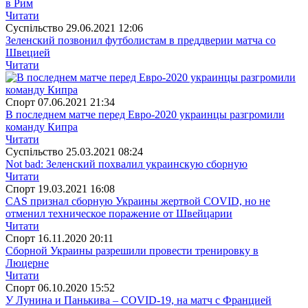
в Рим
Читати
Суспiльство
29.06.2021 12:06
Зеленский позвонил футболистам в преддверии матча со
Швецией
Читати
Спорт
07.06.2021 21:34
В последнем матче перед Евро-2020 украинцы разгромили
команду Кипра
Читати
Суспiльство
25.03.2021 08:24
Not bad: Зеленский похвалил украинскую сборную
Читати
Спорт
19.03.2021 16:08
CAS признал сборную Украины жертвой COVID, но не
отменил техническое поражение от Швейцарии
Читати
Спорт
16.11.2020 20:11
Сборной Украины разрешили провести тренировку в
Люцерне
Читати
Спорт
06.10.2020 15:52
У Лунина и Панькива – COVID-19, на матч с Францией