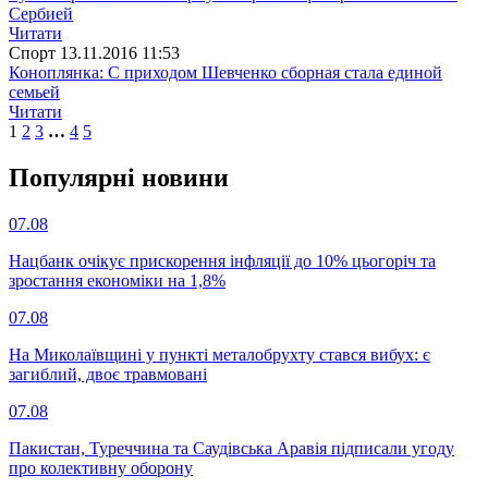
Сербией
Читати
Спорт
13.11.2016 11:53
Коноплянка: С приходом Шевченко сборная стала единой
семьей
Читати
1
2
3
…
4
5
Популярнi новини
07.08
Нацбанк очікує прискорення інфляції до 10% цьогоріч та
зростання економіки на 1,8%
07.08
На Миколаївщині у пункті металобрухту стався вибух: є
загиблий, двоє травмовані
07.08
Пакистан, Туреччина та Саудівська Аравія підписали угоду
про колективну оборону