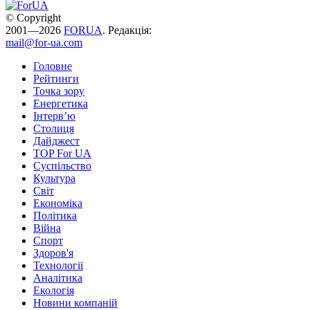
© Copyright
2001—2026
FORUA
. Редакція:
mail@for-ua.com
Головне
Рейтинги
Точка зору
Енергетика
Інтерв’ю
Столиця
Дайджест
TOP For UA
Суспiльство
Культура
Світ
Економіка
Політика
Війна
Спорт
Здоров'я
Технології
Аналітика
Екологія
Новини компаній