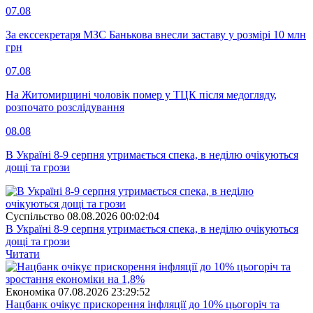
07.08
За екссекретаря МЗС Банькова внесли заставу у розмірі 10 млн
грн
07.08
На Житомирщині чоловік помер у ТЦК після медогляду,
розпочато розслідування
08.08
В Україні 8-9 серпня утримається спека, в неділю очікуються
дощі та грози
Суспiльство
08.08.2026 00:02:04
В Україні 8-9 серпня утримається спека, в неділю очікуються
дощі та грози
Читати
Економіка
07.08.2026 23:29:52
Нацбанк очікує прискорення інфляції до 10% цьогоріч та