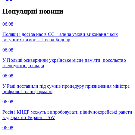
Популярнi новини
06.08
Поляки і досі за нас в ЄС – але за умови виконання всіх
вступних вимог, – Посол Боднар
06.08
У Польщі осквернили українське місце пам'яти, посольство
звернулося до влади
06.08
У Раді поставили під сумнів процедуру призначення міністра
цифрової трансформації
06.08
Росія і КНДР можуть випробовувати північнокорейські ракети
в ударах по Україні - ISW
06.08