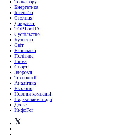
Точка зору
Енергетика
Інтерв’ю
Столиця
Дайджест
TOP For UA
Суспiльство
Культура
Світ
Економіка
Політика
Війна
Спорт
Здоров'я
Технології
Аналітика
Екологія
Новини компаній
Надзвичайні події
Досьє
ИнфоFor