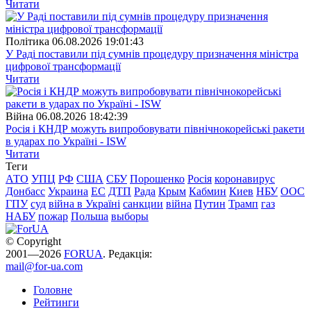
Читати
Полiтика
06.08.2026 19:01:43
У Раді поставили під сумнів процедуру призначення міністра
цифрової трансформації
Читати
Війна
06.08.2026 18:42:39
Росія і КНДР можуть випробовувати північнокорейські ракети
в ударах по Україні - ISW
Читати
Теги
АТО
УПЦ
РФ
США
СБУ
Порошенко
Росія
коронавирус
Донбасс
Украина
ЕС
ДТП
Рада
Крым
Кабмин
Киев
НБУ
ООС
ГПУ
суд
війна в Україні
санкции
війна
Путин
Трамп
газ
НАБУ
пожар
Польша
выборы
© Copyright
2001—2026
FORUA
. Редакція:
mail@for-ua.com
Головне
Рейтинги