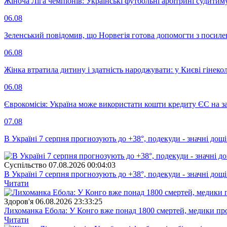
Жіноча Ліга чемпіонів: Українські футбольні арбітрині судитим
06.08
Зеленський повідомив, що Норвегія готова допомогти з посил
06.08
Жінка втратила дитину і здатність народжувати: у Києві гінеко
06.08
Єврокомісія: Україна може використати кошти кредиту ЄС на за
07.08
В Україні 7 серпня прогнозують до +38°, подекуди - значні дощі
Суспiльство
07.08.2026 00:04:03
В Україні 7 серпня прогнозують до +38°, подекуди - значні дощі
Читати
Здоров'я
06.08.2026 23:33:25
Лихоманка Ебола: У Конго вже понад 1800 смертей, медики про
Читати