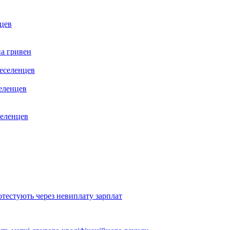
цев
на гривен
селенцев
селенцев
тестують через невиплату зарплат