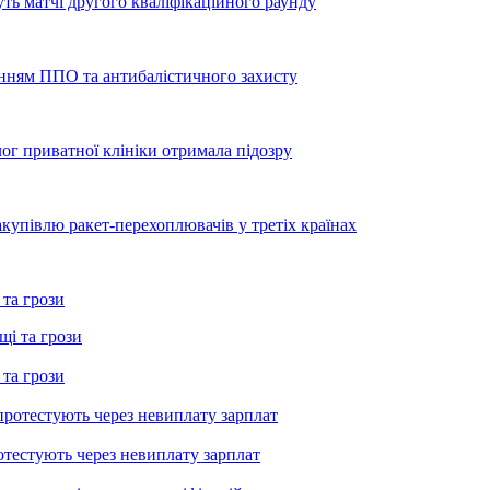
уть матчі другого кваліфікаційного раунду
енням ППО та антибалістичного захисту
лог приватної клініки отримала підозру
купівлю ракет-перехоплювачів у третіх країнах
 та грози
 та грози
тестують через невиплату зарплат