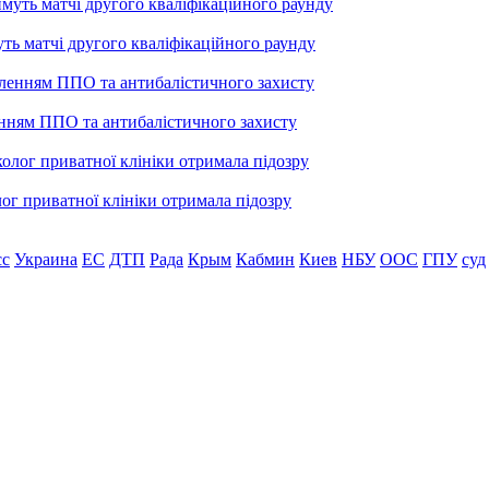
уть матчі другого кваліфікаційного раунду
енням ППО та антибалістичного захисту
лог приватної клініки отримала підозру
сс
Украина
ЕС
ДТП
Рада
Крым
Кабмин
Киев
НБУ
ООС
ГПУ
суд