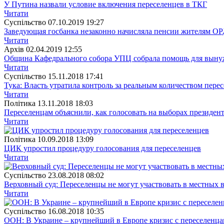
У Путина назвали условие включения переселенцев в ТКГ
Читати
Суспiльство
07.10.2019 19:27
Заведующая госбанка незаконно начисляла пенсии жителям О
Читати
Архiв
02.04.2019 12:55
Община Кафедрального собора УПЦ собрала помощь для выну
Читати
Суспiльство
15.11.2018 17:41
Тука: Власть утратила контроль за реальным количеством пере
Читати
Полiтика
13.11.2018 18:03
Переселенцам объяснили, как голосовать на выборах президен
Читати
Полiтика
10.09.2018 13:09
ЦИК упростил процедуру голосования для переселенцев
Читати
Суспiльство
23.08.2018 08:02
Верховный суд: Переселенцы не могут участвовать в местных 
Читати
Суспiльство
16.08.2018 10:35
ООН: В Украине – крупнейший в Европе кризис с переселенц