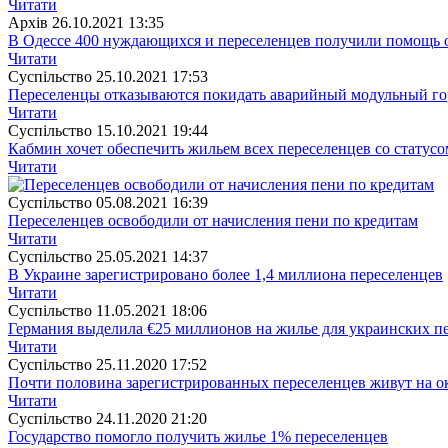
Читати
Архiв
26.10.2021 13:35
В Одессе 400 нуждающихся и переселенцев получили помощь
Читати
Суспiльство
25.10.2021 17:53
Переселенцы отказываются покидать аварийный модульный го
Читати
Суспiльство
15.10.2021 19:44
Кабмин хочет обеспечить жильем всех переселенцев со статус
Читати
Суспiльство
05.08.2021 16:39
Переселенцев освободили от начисления пени по кредитам
Читати
Суспiльство
25.05.2021 14:37
В Украине зарегистрировано более 1,4 миллиона переселенцев
Читати
Суспiльство
11.05.2021 18:06
Германия выделила €25 миллионов на жилье для украинских п
Читати
Суспiльство
25.11.2020 17:52
Почти половина зарегистрированных переселенцев живут на 
Читати
Суспiльство
24.11.2020 21:20
Государство помогло получить жилье 1% переселенцев