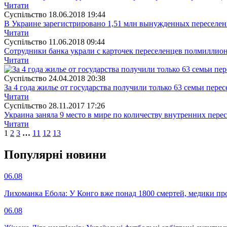
Читати
Суспiльство
18.06.2018 19:44
В Украине зарегистрировано 1,51 млн вынужденных переселен
Читати
Суспiльство
11.06.2018 09:44
Сотрудники банка украли с карточек переселенцев полмиллио
Читати
Суспiльство
24.04.2018 20:38
За 4 года жилье от государства получили только 63 семьи пере
Читати
Суспiльство
28.11.2017 17:26
Украина заняла 9 место в мире по количеству внутренних пере
Читати
1
2
3
…
11
12
13
Популярнi новини
06.08
Лихоманка Ебола: У Конго вже понад 1800 смертей, медики про
06.08