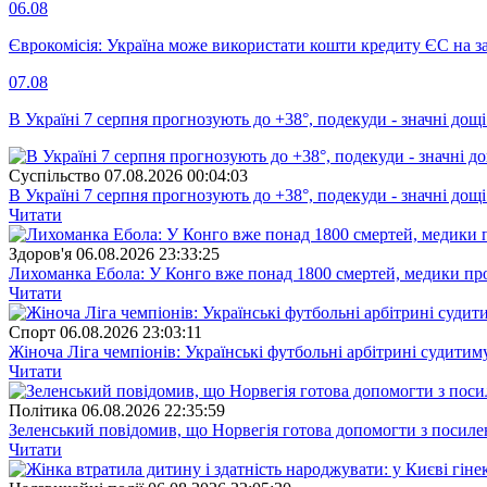
06.08
Єврокомісія: Україна може використати кошти кредиту ЄС на за
07.08
В Україні 7 серпня прогнозують до +38°, подекуди - значні дощі
Суспiльство
07.08.2026 00:04:03
В Україні 7 серпня прогнозують до +38°, подекуди - значні дощі
Читати
Здоров'я
06.08.2026 23:33:25
Лихоманка Ебола: У Конго вже понад 1800 смертей, медики про
Читати
Спорт
06.08.2026 23:03:11
Жіноча Ліга чемпіонів: Українські футбольні арбітрині судитим
Читати
Полiтика
06.08.2026 22:35:59
Зеленський повідомив, що Норвегія готова допомогти з посил
Читати