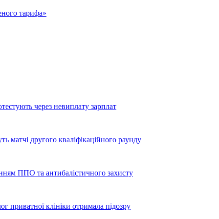
еного тарифа»
тестують через невиплату зарплат
уть матчі другого кваліфікаційного раунду
енням ППО та антибалістичного захисту
лог приватної клініки отримала підозру