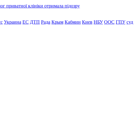
лог приватної клініки отримала підозру
сс
Украина
ЕС
ДТП
Рада
Крым
Кабмин
Киев
НБУ
ООС
ГПУ
суд