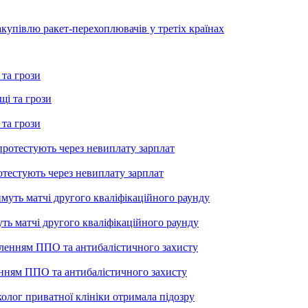
купівлю ракет-перехоплювачів у третіх країнах
 та грози
 та грози
тестують через невиплату зарплат
уть матчі другого кваліфікаційного раунду
енням ППО та антибалістичного захисту