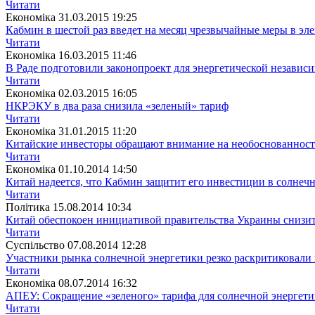
Читати
Економіка
31.03.2015 19:25
Кабмин в шестой раз введет на месяц чрезвычайные меры в эл
Читати
Економіка
16.03.2015 11:46
В Раде подготовили законопроект для энергетической независ
Читати
Економіка
02.03.2015 16:05
НКРЭКУ в два раза снизила «зеленый» тариф
Читати
Економіка
31.01.2015 11:20
Китайские инвесторы обращают внимание на необоснованность
Читати
Економіка
01.10.2014 14:50
Китай надеется, что Кабмин защитит его инвестиции в солнеч
Читати
Полiтика
15.08.2014 10:34
Китай обеспокоен инициативой правительства Украины снизит
Читати
Суспiльство
07.08.2014 12:28
Участники рынка солнечной энергетики резко раскритиковали
Читати
Економіка
08.07.2014 16:32
АПЕУ: Сокращение «зеленого» тарифа для солнечной энергети
Читати