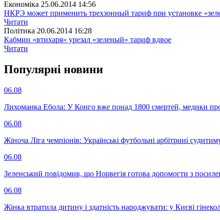
Економіка
25.06.2014 14:56
НКРЭ может применить трехзонный тариф при установке «зел
Читати
Полiтика
20.06.2014 16:28
Кабмин «втихаря» урезал «зеленый» тариф вдвое
Читати
Популярнi новини
06.08
Лихоманка Ебола: У Конго вже понад 1800 смертей, медики про
06.08
Жіноча Ліга чемпіонів: Українські футбольні арбітрині судитим
06.08
Зеленський повідомив, що Норвегія готова допомогти з посил
06.08
Жінка втратила дитину і здатність народжувати: у Києві гінеко