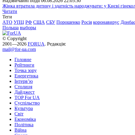
Надзвичайні події
06.08.2026 22:05:30
Жінка втратила дитину і здатність народжувати: у Києві гінеко
Читати
Теги
АТО
УПЦ
РФ
США
СБУ
Порошенко
Росія
коронавирус
Донба
Польша
выборы
© Copyright
2001—2026
FORUA
. Редакція:
mail@for-ua.com
Головне
Рейтинги
Точка зору
Енергетика
Інтерв’ю
Столиця
Дайджест
TOP For UA
Суспiльство
Культура
Світ
Економіка
Політика
Війна