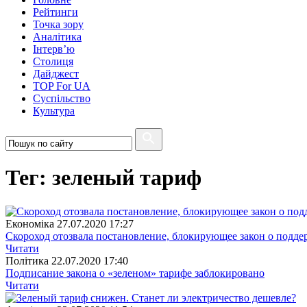
Рейтинги
Точка зору
Аналітика
Інтерв’ю
Столиця
Дайджест
TOP For UA
Суспiльство
Культура
Тег: зеленый тариф
Економіка
27.07.2020 17:27
Скороход отозвала постановление, блокирующее закон о подд
Читати
Полiтика
22.07.2020 17:40
Подписание закона о «зеленом» тарифе заблокировано
Читати