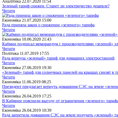
Аналітика
22.07.2020 11:54
Зеленый тариф снижен. Станет ли электричество дешевле?
Читати
Економіка
21.07.2020 15:00
Рада приняла закон о снижении «зеленого» тарифа
Читати
Економіка
10.06.2020 21:43
Кабмин подписал меморандум с производителями «зеленой» э
Читати
Полiтика
11.07.2019 17:55
Рада вернула «зеленый» тариф для домашних электростанций
Читати
Економіка
27.06.2019 19:30
«Зеленый» тариф для солнечных панелей на крышах снизят в тр
Читати
Економіка
11.06.2019 08:25
Президент предлагает вернуть домашним СЭС на земле «зелен
Читати
Економіка
26.04.2019 17:25
В Кабмине пояснили выгоду от ограничения «зеленого» тариф
Читати
Економіка
26.04.2019 10:39
Рада запретила домашним СЭС на земле получать «зеленый» т