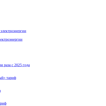
лектроэнергии
и раза с 2025 года
ый» тариф
а
ариф