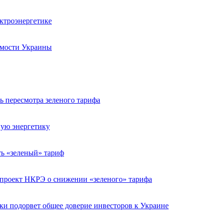
ектроэнергетике
имости Украины
 пересмотра зеленого тарифа
ную энергетику
ь «зеленый» тариф
 проект НКРЭ о снижении «зеленого» тарифа
ки подорвет общее доверие инвесторов к Украине