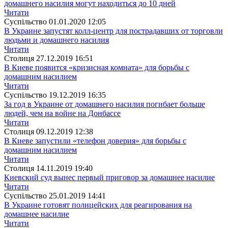
домашнего насилия могут находиться до 10 дней
Читати
Суспiльство
01.01.2020 12:05
В Украине запустят колл-центр для пострадавших от торговли
людьми и домашнего насилия
Читати
Столиця
27.12.2019 16:51
В Киеве появится «кризисная комната» для борьбы с
домашним насилием
Читати
Суспiльство
19.12.2019 16:35
За год в Украине от домашнего насилия погибает больше
людей, чем на войне на Донбассе
Читати
Столиця
09.12.2019 12:38
В Киеве запустили «телефон доверия» для борьбы с
домашним насилием
Читати
Столиця
14.11.2019 19:40
Киевский суд вынес первый приговор за домашнее насилие
Читати
Суспiльство
25.01.2019 14:41
В Украине готовят полицейских для реагирования на
домашнее насилие
Читати