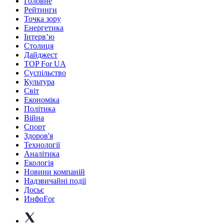
Головне
Рейтинги
Точка зору
Енергетика
Інтерв’ю
Столиця
Дайджест
TOP For UA
Суспiльство
Культура
Світ
Економіка
Політика
Війна
Спорт
Здоров'я
Технології
Аналітика
Екологія
Новини компаній
Надзвичайні події
Досьє
ИнфоFor