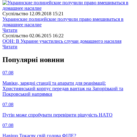
Суспiльство
12.09.2018 15:21
Украинские полицейские получили право вмешиваться в
домашнее насилие
Читати
Суспiльство
02.06.2015 16:22
ООН: В Украине участились случаи домашнего насилия
Читати
Популярнi новини
07.08
Мавіки, зарядні станції та апарати для реанімації:
Християнський корпус передав вантаж на Запорізький та
Покровський напрямки
07.08
Путін може спробувати перевірити рішучість НАТО
07.08
Навіщо Токаєву свій голова ФІДЕ?