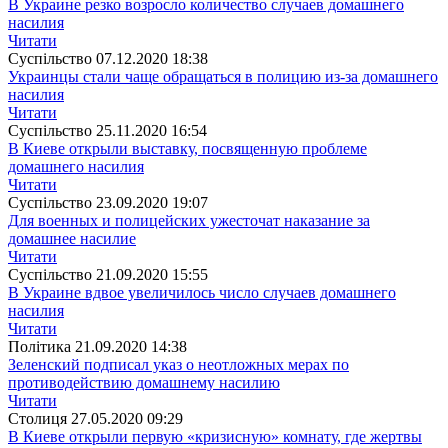
В Украине резко возросло количество случаев домашнего
насилия
Читати
Суспiльство
07.12.2020 18:38
Украинцы стали чаще обращаться в полицию из-за домашнего
насилия
Читати
Суспiльство
25.11.2020 16:54
В Киеве открыли выставку, посвященную проблеме
домашнего насилия
Читати
Суспiльство
23.09.2020 19:07
Для военных и полицейских ужесточат наказание за
домашнее насилие
Читати
Суспiльство
21.09.2020 15:55
В Украине вдвое увеличилось число случаев домашнего
насилия
Читати
Полiтика
21.09.2020 14:38
Зеленский подписал указ о неотложных мерах по
противодействию домашнему насилию
Читати
Столиця
27.05.2020 09:29
В Киеве открыли первую «кризисную» комнату, где жертвы