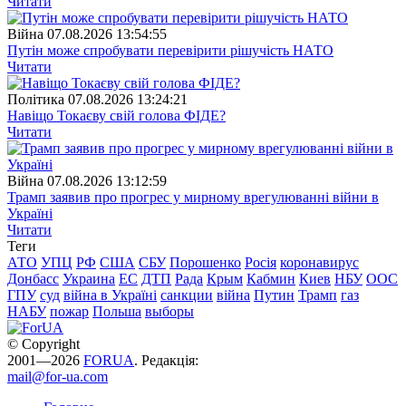
Читати
Війна
07.08.2026 13:54:55
Путін може спробувати перевірити рішучість НАТО
Читати
Полiтика
07.08.2026 13:24:21
Навіщо Токаєву свій голова ФІДЕ?
Читати
Війна
07.08.2026 13:12:59
Трамп заявив про прогрес у мирному врегулюванні війни в
Україні
Читати
Теги
АТО
УПЦ
РФ
США
СБУ
Порошенко
Росія
коронавирус
Донбасс
Украина
ЕС
ДТП
Рада
Крым
Кабмин
Киев
НБУ
ООС
ГПУ
суд
війна в Україні
санкции
війна
Путин
Трамп
газ
НАБУ
пожар
Польша
выборы
© Copyright
2001—2026
FORUA
. Редакція:
mail@for-ua.com