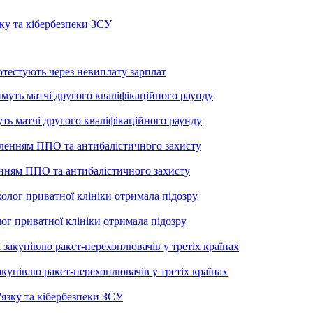
ку та кібербезпеки ЗСУ
тестують через невиплату зарплат
уть матчі другого кваліфікаційного раунду
енням ППО та антибалістичного захисту
лог приватної клініки отримала підозру
купівлю ракет-перехоплювачів у третіх країнах