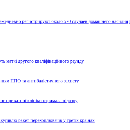
ежедневно регистрируют около 570 случаев домашнего насилия
уть матчі другого кваліфікаційного раунду
енням ППО та антибалістичного захисту
лог приватної клініки отримала підозру
купівлю ракет-перехоплювачів у третіх країнах