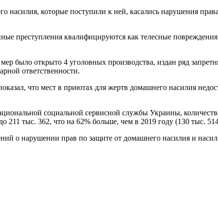
го насилия, которые поступили к ней, касались нарушения пра
ные преступления квалифицируются как телесные повреждения 
мер было открыто 4 уголовных производства, издан ряд запрет
арной ответственности.
показал, что мест в приютах для жертв домашнего насилия недос
ациональной социальной сервисной службы Украины, количеств
211 тыс. 362, что на 62% больше, чем в 2019 году (130 тыс. 514
ний о нарушении прав по защите от домашнего насилия и насил