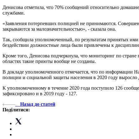
Денисова отметила, что 70% сообщений относительно домашне
службами.
«Заявления потерпевших полицией не принимаются. Совершен
закрываются за малозначительностью», - сказала она.
Так, сообщила уполномоченный, по результатам принятых ими 
бездействии должностные лица были привлечены к дисциплин
Кроме того, Денисова подчеркнула, что мониторинг по стране 
областях такие приюты вообще не созданы.
В докладе уполномоченного отмечается, что по информации Н
полиции и социальной защиты населения в 2020 году выросло до 
К уполномоченному в течение 2020 года поступило 126 сообще
зафиксировано и в 2019 году - 127.
Назад до статей
Поділитися: