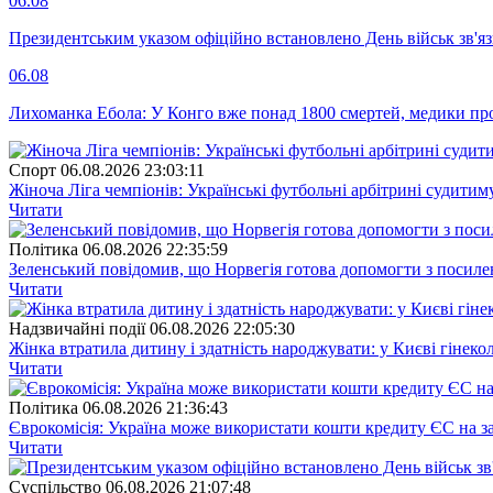
06.08
Президентським указом офіційно встановлено День військ зв'яз
06.08
Лихоманка Ебола: У Конго вже понад 1800 смертей, медики про
Спорт
06.08.2026 23:03:11
Жіноча Ліга чемпіонів: Українські футбольні арбітрині судитим
Читати
Полiтика
06.08.2026 22:35:59
Зеленський повідомив, що Норвегія готова допомогти з посил
Читати
Надзвичайні події
06.08.2026 22:05:30
Жінка втратила дитину і здатність народжувати: у Києві гінеко
Читати
Полiтика
06.08.2026 21:36:43
Єврокомісія: Україна може використати кошти кредиту ЄС на за
Читати
Суспiльство
06.08.2026 21:07:48