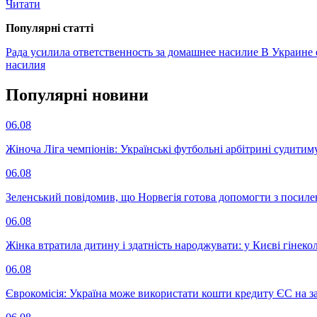
Читати
Популярнi статтi
Рада усилила ответственность за домашнее насилие
В Украине 
насилия
Популярнi новини
06.08
Жіноча Ліга чемпіонів: Українські футбольні арбітрині судитим
06.08
Зеленський повідомив, що Норвегія готова допомогти з посил
06.08
Жінка втратила дитину і здатність народжувати: у Києві гінеко
06.08
Єврокомісія: Україна може використати кошти кредиту ЄС на за