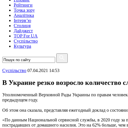
Рейтинги
Точка зору
Аналітика
Інтерв’ю
Столиця
Дайджест
TOP For UA
Суспiльство
Культура
Суспiльство
07.04.2021 14:53
В Украине резко возросло количество 
Уполномоченный Верховной Рады Украины по правам человека 
предыдущем году.
Об этом она сказала, представляя ежегодный доклад о состоян
«По данным Национальной сервисной службы, в 2020 году за 
пострадавших от домашнего насилия. Это на 62% больше, чем в 