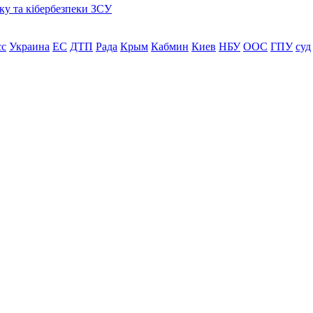
ку та кібербезпеки ЗСУ
сс
Украина
ЕС
ДТП
Рада
Крым
Кабмин
Киев
НБУ
ООС
ГПУ
суд