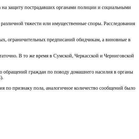
ва на защиту пострадавших органами полиции и социальными
различной тяжести или имущественные споры. Расследования
ных, ограничительных предписаний обидчикам, а виновные в
таточно. В то же время в Сумской, Черкасской и Черниговской
о обращений граждан по поводу домашнего насилия в органы
).
ия по признаку пола, аналогичное количество сообщений было