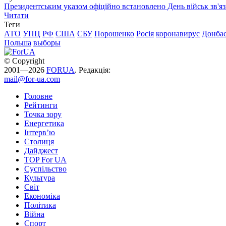
Президентським указом офіційно встановлено День військ зв'яз
Читати
Теги
АТО
УПЦ
РФ
США
СБУ
Порошенко
Росія
коронавирус
Донба
Польша
выборы
© Copyright
2001—2026
FORUA
. Редакція:
mail@for-ua.com
Головне
Рейтинги
Точка зору
Енергетика
Інтерв’ю
Столиця
Дайджест
TOP For UA
Суспiльство
Культура
Світ
Економіка
Політика
Війна
Спорт