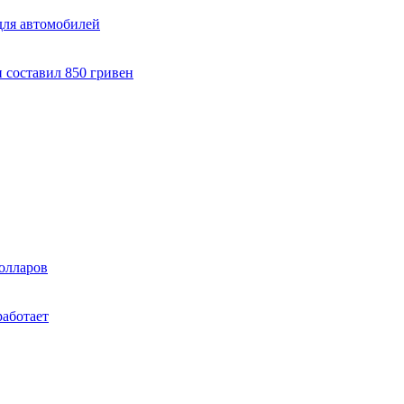
для автомобилей
 составил 850 гривен
олларов
работает