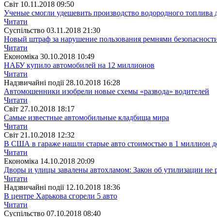
Свiт
10.11.2018 09:50
Ученые смогли удешевить производство водородного топлива 
Читати
Суспiльство
03.11.2018 21:30
Новый штраф за нарушение пользования ремнями безопасности
Читати
Економіка
30.10.2018 10:49
НАБУ купило автомобилей на 12 миллионов
Читати
Надзвичайні події
28.10.2018 16:28
Автомошенники изобрели новые схемы «развода» водителей
Читати
Свiт
27.10.2018 18:17
Самые известные автомобильные кладбища мира
Читати
Свiт
21.10.2018 12:32
В США в гараже нашли старые авто стоимостью в 1 миллион д
Читати
Економіка
14.10.2018 20:09
Дворы и улицы завалены автохламом: Закон об утилизации не 
Читати
Надзвичайні події
12.10.2018 18:36
В центре Харькова сгорели 5 авто
Читати
Суспiльство
07.10.2018 08:40