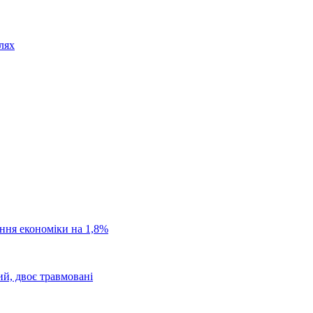
лях
ання економіки на 1,8%
ий, двоє травмовані