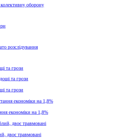
о колективну оборону
грн
ато розслідування
щі та грози
щі та грози
ання економіки на 1,8%
ий, двоє травмовані