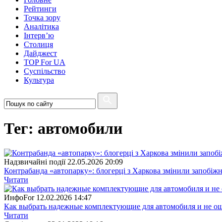
Рейтинги
Точка зору
Аналітика
Інтерв’ю
Столиця
Дайджест
TOP For UA
Суспiльство
Культура
Тег: автомобили
Надзвичайні події
22.05.2026 20:09
Контрабанда «автопарку»: блогерці з Харкова змінили запобіжн
Читати
ИнфоFor
12.02.2026 14:47
Как выбрать надежные комплектующие для автомобиля и не о
Читати