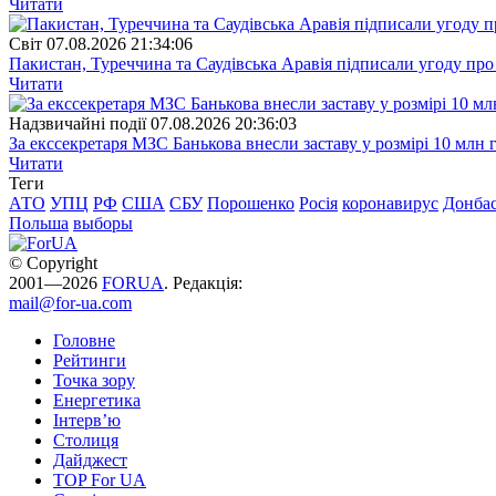
Читати
Свiт
07.08.2026 21:34:06
Пакистан, Туреччина та Саудівська Аравія підписали угоду пр
Читати
Надзвичайні події
07.08.2026 20:36:03
За екссекретаря МЗС Банькова внесли заставу у розмірі 10 млн 
Читати
Теги
АТО
УПЦ
РФ
США
СБУ
Порошенко
Росія
коронавирус
Донба
Польша
выборы
© Copyright
2001—2026
FORUA
. Редакція:
mail@for-ua.com
Головне
Рейтинги
Точка зору
Енергетика
Інтерв’ю
Столиця
Дайджест
TOP For UA