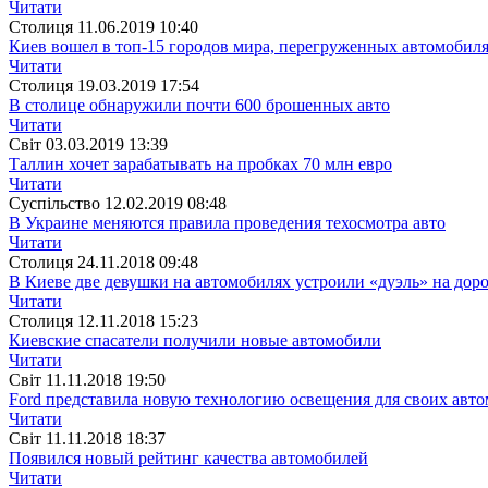
Читати
Столиця
11.06.2019 10:40
Киев вошел в топ-15 городов мира, перегруженных автомобил
Читати
Столиця
19.03.2019 17:54
В столице обнаружили почти 600 брошенных авто
Читати
Свiт
03.03.2019 13:39
Таллин хочет зарабатывать на пробках 70 млн евро
Читати
Суспiльство
12.02.2019 08:48
В Украине меняются правила проведения техосмотра авто
Читати
Столиця
24.11.2018 09:48
В Киеве две девушки на автомобилях устроили «дуэль» на дор
Читати
Столиця
12.11.2018 15:23
Киевские спасатели получили новые автомобили
Читати
Свiт
11.11.2018 19:50
Ford представила новую технологию освещения для своих авт
Читати
Свiт
11.11.2018 18:37
Появился новый рейтинг качества автомобилей
Читати