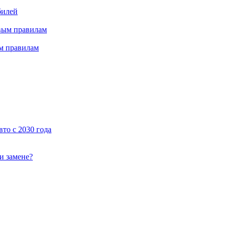
билей
ым правилам
то с 2030 года
и замене?