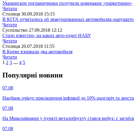
Украинские пограничники получили новенькие «паркетники»
Читати
Столиця
30.09.2018 15:15
В КГГА отчитались об эвакуированных автомобилях-нарушите
Читати
Суспiльство
27.09.2018 12:12
Стало известно, на каких авто ездит НАБУ
Читати
Столиця
20.07.2018 11:55
В Киеве взорвали два автомобиля
Читати
1
2
3
…
4
5
Популярнi новини
07.08
Нацбанк очікує прискорення інфляції до 10% цьогоріч та зрост
07.08
На Миколаївщині у пункті металобрухту стався вибух: є загибл
07.08