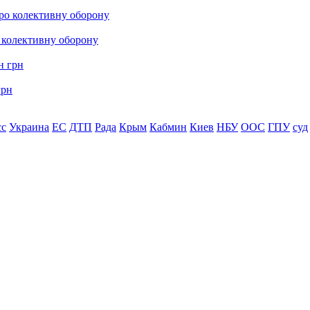
о колективну оборону
грн
сс
Украина
ЕС
ДТП
Рада
Крым
Кабмин
Киев
НБУ
ООС
ГПУ
суд