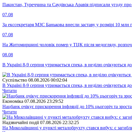
Пакистан, Туреччина та Саудівська Аравія підписали угоду пр
07.08
За екссекретаря МЗС Банькова внесли заставу у розмірі 10 млн 
07.08
На Житомирщині чоловік помер у ТЦК після медогляду, розпоч
08.08
В Україні 8-9 серпня утримається спека, в неділю очікуються до
Суспiльство
08.08.2026 00:02:04
В Україні 8-9 серпня утримається спека, в неділю очікуються до
Читати
Економіка
07.08.2026 23:29:52
Нацбанк очікує прискорення інфляції до 10% цьогоріч та зрост
Читати
Надзвичайні події
07.08.2026 22:32:25
На Миколаївщині у пункті металобрухту стався вибух: є загибл