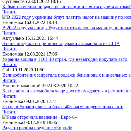
Суспiльство
23.01.2022 18:16
Кабмин изменил порядок регистрации и снятия с учета автомо
Читати
Економіка
16.01.2022 19:13
В 2022 году украинцы будут платить налог на машину по нов
Читати
Актуально
15.12.2021 16:44
Этапы покупки и причины задержки автомобиля из США
Читати
Економіка
12.08.2021 17:06
Украина вошла в ТОП-10 стран, где невыгодно покупать авто
Читати
Свiт
19.11.2020 11:50
Великобритания запретила продажи бензиновых и дизельных ав
Читати
Новости компаний 3
02.03.2020 10:22
Какие детали автомобиля чаще других нуждаются в ремонте ил
Читати
Економіка
09.01.2020 17:41
За год в Украину ввезли более 408 тысяч подержанных авто
Читати
Економіка
03.12.2019 18:06
Рада отсрочила введение «Евро-6»