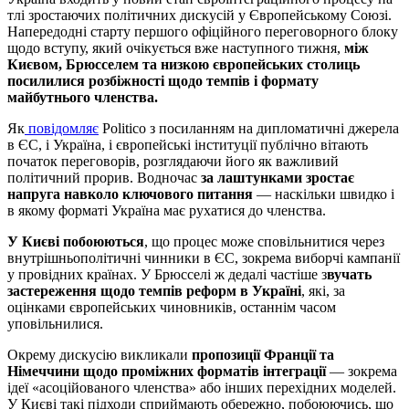
тлі зростаючих політичних дискусій у Європейському Союзі.
Напередодні старту першого офіційного переговорного блоку
щодо вступу, який очікується вже наступного тижня,
між
Києвом, Брюсселем та низкою європейських столиць
посилилися розбіжності щодо темпів і формату
майбутнього членства.
Як
повідомляє
Politico з посиланням на дипломатичні джерела
в ЄС, і Україна, і європейські інституції публічно вітають
початок переговорів, розглядаючи його як важливий
політичний прорив. Водночас
за лаштунками зростає
напруга навколо ключового питання
— наскільки швидко і
в якому форматі Україна має рухатися до членства.
У Києві побоюються
, що процес може сповільнитися через
внутрішньополітичні чинники в ЄС, зокрема виборчі кампанії
у провідних країнах. У Брюсселі ж дедалі частіше з
вучать
застереження щодо темпів реформ в Україні
, які, за
оцінками європейських чиновників, останнім часом
уповільнилися.
Окрему дискусію викликали
пропозиції Франції та
Німеччини щодо проміжних форматів інтеграції
— зокрема
ідеї «асоційованого членства» або інших перехідних моделей.
У Києві такі підходи сприймають обережно, побоюючись, що