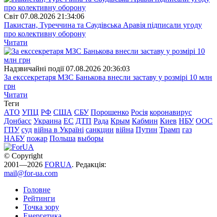
Свiт
07.08.2026 21:34:06
Пакистан, Туреччина та Саудівська Аравія підписали угоду
про колективну оборону
Читати
Надзвичайні події
07.08.2026 20:36:03
За екссекретаря МЗС Банькова внесли заставу у розмірі 10 млн
грн
Читати
Теги
АТО
УПЦ
РФ
США
СБУ
Порошенко
Росія
коронавирус
Донбасс
Украина
ЕС
ДТП
Рада
Крым
Кабмин
Киев
НБУ
ООС
ГПУ
суд
війна в Україні
санкции
війна
Путин
Трамп
газ
НАБУ
пожар
Польша
выборы
© Copyright
2001—2026
FORUA
. Редакція:
mail@for-ua.com
Головне
Рейтинги
Точка зору
Енергетика