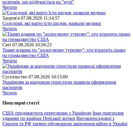
розповів, що відбувається на "нулі"
Читати
Здоров'я
07.08.2026 11:14:57
Солодощі, які варто їсти щодня, назвали медики
Читати
Свiт
07.08.2026 10:56:23
Трамп вдарив по "пологовому туризму": хто втратить право
на громадянство США
Читати
Суспiльство
07.08.2026 10:15:00
Українцям за кордоном спростили правила оформлення
паспортів
Читати
Популярнi статтi
США продовжують переговори з Україною
Іран пригрозив
ударами по країнах Перської затоки
Високопосадовці з
Європи та РФ таємно обговорили закінчення війни в Україні