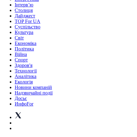
Інтерв’ю
Столиця
Дайджест
TOP For UA
Суспiльство
Культура
Світ
Економіка
Політика
Війна
Спорт
Здоров'я
Технології
Аналітика
Екологія
Новини компаній
Надзвичайні події
Досьє
ИнфоFor