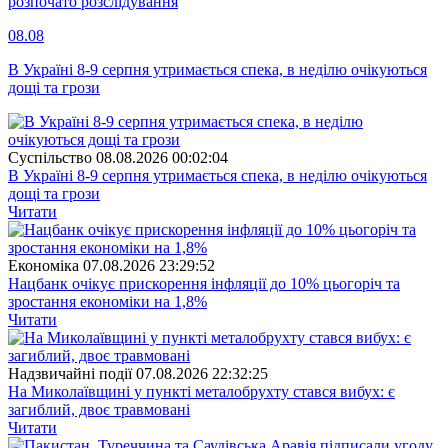
розпочато розслідування
08.08
В Україні 8-9 серпня утримається спека, в неділю очікуються
дощі та грози
Суспiльство
08.08.2026 00:02:04
В Україні 8-9 серпня утримається спека, в неділю очікуються
дощі та грози
Читати
Економіка
07.08.2026 23:29:52
Нацбанк очікує прискорення інфляції до 10% цьогоріч та
зростання економіки на 1,8%
Читати
Надзвичайні події
07.08.2026 22:32:25
На Миколаївщині у пункті металобрухту стався вибух: є
загиблий, двоє травмовані
Читати