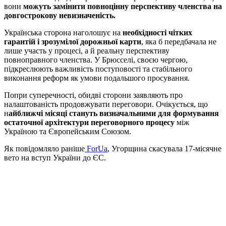
вони
можуть замінити повноцінну перспективу членства на
довгострокову невизначеність.
Українська сторона наголошує на
необхідності чітких
гарантій і зрозумілої дорожньої карти
, яка б передбачала не
лише участь у процесі, а й реальну перспективу
повноправного членства. У Брюсселі, своєю чергою,
підкреслюють важливість поступовості та стабільного
виконання реформ як умови подальшого просування.
Попри суперечності, обидві сторони заявляють про
налаштованість продовжувати переговори. Очікується, що
н
айближчі місяці стануть визначальними для формування
остаточної архітектури переговорного процесу
між
Україною та Європейським Союзом.
Як повідомляло раніше
ForUa
, Угорщина скасувала 17-місячне
вето на вступ України до ЄС.