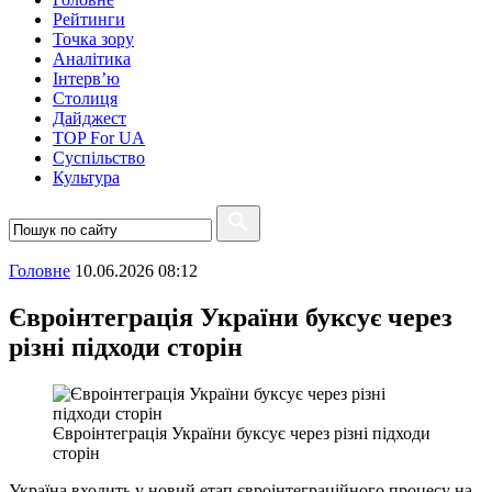
Рейтинги
Точка зору
Аналітика
Інтерв’ю
Столиця
Дайджест
TOP For UA
Суспiльство
Культура
Головне
10.06.2026 08:12
Євроінтеграція України буксує через
різні підходи сторін
Євроінтеграція України буксує через різні підходи
сторін
Україна входить у новий етап євроінтеграційного процесу на