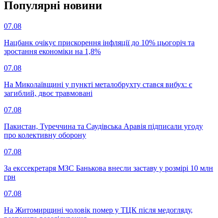
Популярнi новини
07.08
Нацбанк очікує прискорення інфляції до 10% цьогоріч та
зростання економіки на 1,8%
07.08
На Миколаївщині у пункті металобрухту стався вибух: є
загиблий, двоє травмовані
07.08
Пакистан, Туреччина та Саудівська Аравія підписали угоду
про колективну оборону
07.08
За екссекретаря МЗС Банькова внесли заставу у розмірі 10 млн
грн
07.08
На Житомирщині чоловік помер у ТЦК після медогляду,