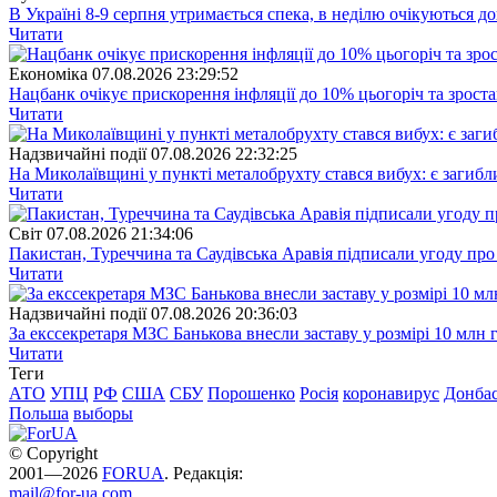
В Україні 8-9 серпня утримається спека, в неділю очікуються до
Читати
Економіка
07.08.2026 23:29:52
Нацбанк очікує прискорення інфляції до 10% цьогоріч та зрост
Читати
Надзвичайні події
07.08.2026 22:32:25
На Миколаївщині у пункті металобрухту стався вибух: є загибл
Читати
Свiт
07.08.2026 21:34:06
Пакистан, Туреччина та Саудівська Аравія підписали угоду пр
Читати
Надзвичайні події
07.08.2026 20:36:03
За екссекретаря МЗС Банькова внесли заставу у розмірі 10 млн 
Читати
Теги
АТО
УПЦ
РФ
США
СБУ
Порошенко
Росія
коронавирус
Донба
Польша
выборы
© Copyright
2001—2026
FORUA
. Редакція:
mail@for-ua.com