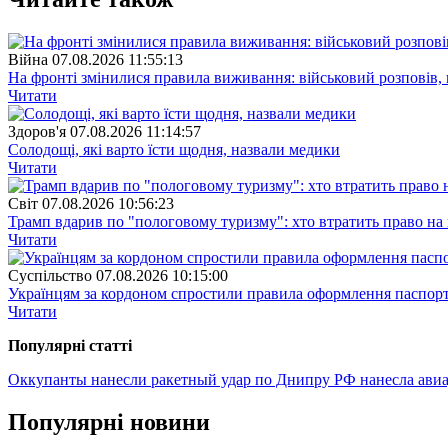
Війна
07.08.2026 11:55:13
На фронті змінилися правила виживання: військовий розповів, щ
Читати
Здоров'я
07.08.2026 11:14:57
Солодощі, які варто їсти щодня, назвали медики
Читати
Свiт
07.08.2026 10:56:23
Трамп вдарив по "пологовому туризму": хто втратить право н
Читати
Суспiльство
07.08.2026 10:15:00
Українцям за кордоном спростили правила оформлення паспорт
Читати
Популярнi статтi
Оккупанты нанесли ракетный удар по Днипру
РФ нанесла ави
Популярнi новини