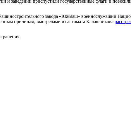
ятий и заведений приспустили государственные флаги и повесил
го машиностроительного завода «Южмаш» военнослужащий Нацио
вленным причинам, выстрелами из автомата Калашникова
расстре
и ранения.