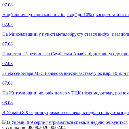
07.08
Нацбанк очікує прискорення інфляції до 10% цьогоріч та зрост
07.08
На Миколаївщині у пункті металобрухту стався вибух: є загибл
07.08
Пакистан, Туреччина та Саудівська Аравія підписали угоду пр
07.08
За екссекретаря МЗС Банькова внесли заставу у розмірі 10 млн 
07.08
На Житомирщині чоловік помер у ТЦК після медогляду, розпоч
08.08
В Україні 8-9 серпня утримається спека, в неділю очікуються до
Суспiльство
08.08.2026 00:02:04