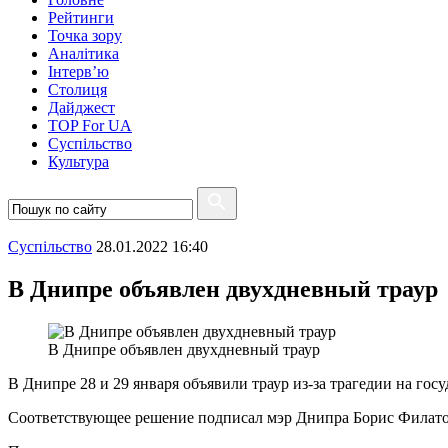
Рейтинги
Точка зору
Аналітика
Інтерв’ю
Столиця
Дайджест
TOP For UA
Суспiльство
Культура
Суспiльство
28.01.2022 16:40
В Днипре объявлен двухдневный траур
В Днипре объявлен двухдневный траур
В Днипре 28 и 29 января объявили траур из-за трагедии на 
Соответствующее решение подписал мэр Днипра Борис Филат