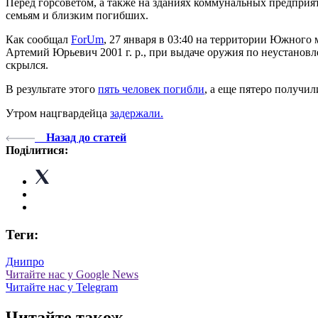
Перед горсоветом, а также на зданиях коммунальных предпри
семьям и близким погибших.
Как сообщал
ForUm
, 27 января в 03:40 на территории Южно
Артемий Юрьевич 2001 г. р., при выдаче оружия по неустано
скрылся.
В результате этого
пять человек погибли
, а еще пятеро получил
Утром нацгвардейца
задержали.
Назад до статей
Поділитися:
Теги:
Днипро
Читайте нас у Google News
Читайте нас у Telegram
Читайте також