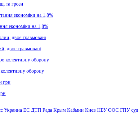
щі та грози
ання економіки на 1,8%
ий, двоє травмовані
о колективну оборону
грн
сс
Украина
ЕС
ДТП
Рада
Крым
Кабмин
Киев
НБУ
ООС
ГПУ
суд