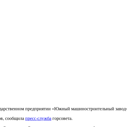
государственном предприятии «Южный машиностроительный завод
ов, сообщила
пресс-служба
горсовета.