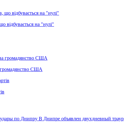
о відбувається на "нулі"
а громадянство США
ів
аудары по Днипру
В Днипре объявлен двухдневный траур