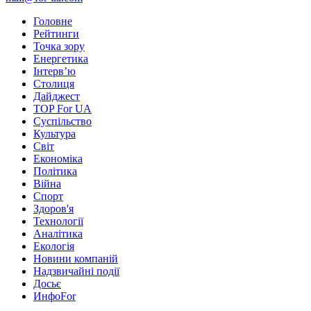
Головне
Рейтинги
Точка зору
Енергетика
Інтерв’ю
Столиця
Дайджест
TOP For UA
Суспiльство
Культура
Світ
Економіка
Політика
Війна
Спорт
Здоров'я
Технології
Аналітика
Екологія
Новини компаній
Надзвичайні події
Досьє
ИнфоFor