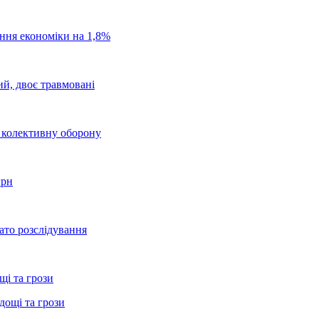
ання економіки на 1,8%
ий, двоє травмовані
о колективну оборону
грн
ато розслідування
щі та грози