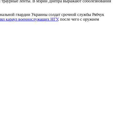
и траурные ленты. В мэрии Днепра выражают соболезнования
нальной гвардии Украины солдат срочной службы Рябчук
лял караул военнослужащих НГУ
, после чего с оружием