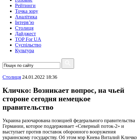
Рейтинги
Точка зору
Аналітика
Інтерв’ю
Столиця
Дайджест
TOP For UA
Суспiльство
Культура
Столиця
24.01.2022 18:36
Кличко: Возникает вопрос, на чьей
стороне сегодня немецкое
правительство
Украина разочарована позицией федерального правительства
Германии, которое поддерживает «Северный поток-2» и
выступает против поставок оборонного вооружения
украинскому государству. Об этом мэр Киева Виталий Кличко