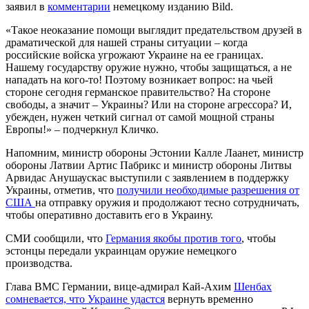
заявил в
комментарии
немецкому изданию Bild.
«Такое неоказание помощи выглядит предательством друзей в
драматической для нашей страны ситуации – когда
российские войска угрожают Украине на ее границах.
Нашему государству оружие нужно, чтобы защищаться, а не
нападать на кого-то! Поэтому возникает вопрос: на чьей
стороне сегодня германское правительство? На стороне
свободы, а значит – Украины? Или на стороне агрессора? И,
убежден, нужен четкий сигнал от самой мощной страны
Европы!» – подчеркнул Кличко.
Напомним, министр обороны Эстонии Калле Лаанет, министр
обороны Латвии Артис Пабрикс и министр обороны Литвы
Арвидас Анушаускас выступили с заявлением в поддержку
Украины, отметив, что
получили необходимые разрешения от
США
на отправку оружия и продолжают тесно сотрудничать,
чтобы оперативно доставить его в Украину.
СМИ сообщили, что
Германия якобы против того
, чтобы
эстонцы передали украинцам оружие немецкого
производства.
Глава ВМС Германии, вице-адмирал Кай-Ахим
Шенбах
сомневается, что Украине удастся
вернуть временно