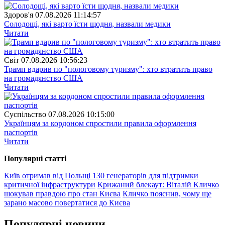
Здоров'я
07.08.2026 11:14:57
Солодощі, які варто їсти щодня, назвали медики
Читати
Свiт
07.08.2026 10:56:23
Трамп вдарив по "пологовому туризму": хто втратить право
на громадянство США
Читати
Суспiльство
07.08.2026 10:15:00
Українцям за кордоном спростили правила оформлення
паспортів
Читати
Популярнi статтi
Київ отримав від Польщі 130 генераторів для підтримки
критичної інфраструктури
Крижаний блекаут: Віталій Кличко
шокував правдою про стан Києва
Кличко пояснив, чому ще
зарано масово повертатися до Києва
Популярнi новини