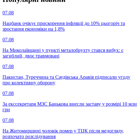
07.08
Нацбанк очікує прискорення інфляції до 10% цьогоріч та
зростання економіки на 1,8%
07.08
На Миколаївщині у пункті металобрухту стався вибух: є
загиблий, двоє травмовані
07.08
Пакистан, Туреччина та Саудівська Аравія підписали угоду
про колективну оборону
07.08
За екссекретаря МЗС Банькова внесли заставу у розмірі 10 млн
грн
07.08
На Житомирщині чоловік помер у ТЦК після медогляду,
розпочато розслідування