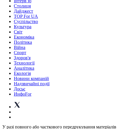
Інтерв’ю
Столиця
Дайджест
TOP For UA
Суспiльство
Культура
Світ
Економіка
Політика
Війна
Спорт
Здоров'я
Технології
Аналітика
Екологія
Новини компаній
Надзвичайні події
Досьє
ИнфоFor
У разі повного або часткового передрукування матеріалів