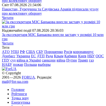
Свiт
07.08.2026 21:34:06
Пакистан, Туреччина та Саудівська Аравія підписали угоду
про колективну оборону
Читати
Надзвичайні події
07.08.2026 20:36:03
За екссекретаря МЗС Банькова внесли заставу у розмірі 10 млн
грн
Читати
Теги
АТО
УПЦ
РФ
США
СБУ
Порошенко
Росія
коронавирус
Донбасс
Украина
ЕС
ДТП
Рада
Крым
Кабмин
Киев
НБУ
ООС
ГПУ
суд
війна в Україні
санкции
війна
Путин
Трамп
газ
НАБУ
пожар
Польша
выборы
© Copyright
2001—2026
FORUA
. Редакція:
mail@for-ua.com
Головне
Рейтинги
Точка зору
Енергетика