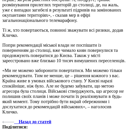
розмінування прилеглих територій до столиці, де, на жаль,
уже є випадки загибелі в результаті підривів на замінованих
окупантами територіях», - сказав мер в ефірі
загальнонаціонального телемарафону.
Ті ж, хто повертаються, повинні зважувати всі ризики, додав
Кличко.
Попри рекомендації міської влади не поспішати із
поверненням до столиці, вже чимало киян повернулися та
продовжують повератися до Києва. Також у місті
зареєстровано вже близько 10 тисяч вимушених переселенців.
«Ми не можемо заборонити повертатися. Ми можемо тільки
рекомендувати. Тим не менше, це – рішення кожного з вас.
Країна живе в умовах військового стану. У Києві наразі
спокійніше, ніж було. Але не будемо забувати, що метою
агресора була столиця. Військові стверджують, що агресор не
полишив своїх планів і може почати їх реалізовувати в будь-
який момент. Тому потрібно бути вкрай обережними і
дослухатися до рекомендацій військових», – наголосив
Кличко.
Назад до статей
Поділитися: