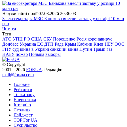
Надзвичайні події
07.08.2026 20:36:03
За екссекретаря МЗС Банькова внесли заставу у розмірі 10 млн
грн
Читати
Теги
АТО
УПЦ
РФ
США
СБУ
Порошенко
Росія
коронавирус
Донбасс
Украина
ЕС
ДТП
Рада
Крым
Кабмин
Киев
НБУ
ООС
ГПУ
суд
війна в Україні
санкции
війна
Путин
Трамп
газ
НАБУ
пожар
Польша
выборы
© Copyright
2001—2026
FORUA
. Редакція:
mail@for-ua.com
Головне
Рейтинги
Точка зору
Енергетика
Інтерв’ю
Столиця
Дайджест
TOP For UA
Суспiльство