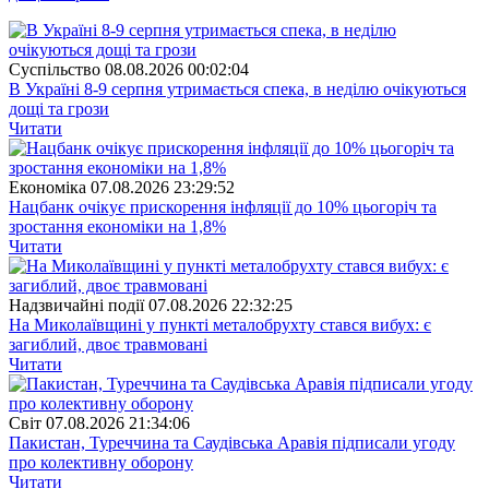
Суспiльство
08.08.2026 00:02:04
В Україні 8-9 серпня утримається спека, в неділю очікуються
дощі та грози
Читати
Економіка
07.08.2026 23:29:52
Нацбанк очікує прискорення інфляції до 10% цьогоріч та
зростання економіки на 1,8%
Читати
Надзвичайні події
07.08.2026 22:32:25
На Миколаївщині у пункті металобрухту стався вибух: є
загиблий, двоє травмовані
Читати
Свiт
07.08.2026 21:34:06
Пакистан, Туреччина та Саудівська Аравія підписали угоду
про колективну оборону
Читати