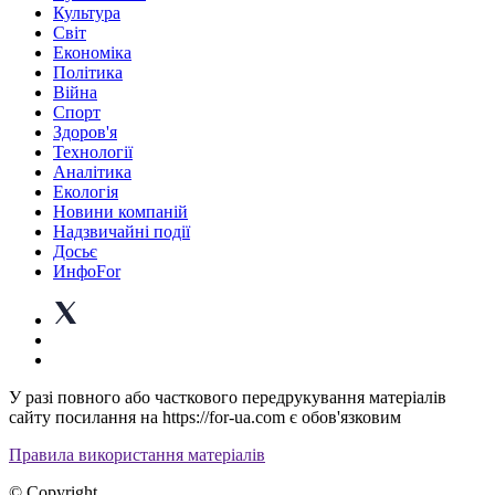
Культура
Світ
Економіка
Політика
Війна
Спорт
Здоров'я
Технології
Аналітика
Екологія
Новини компаній
Надзвичайні події
Досьє
ИнфоFor
У разі повного або часткового передрукування матеріалів
сайту посилання на https://for-ua.com є обов'язковим
Правила використання матеріалів
© Copyright