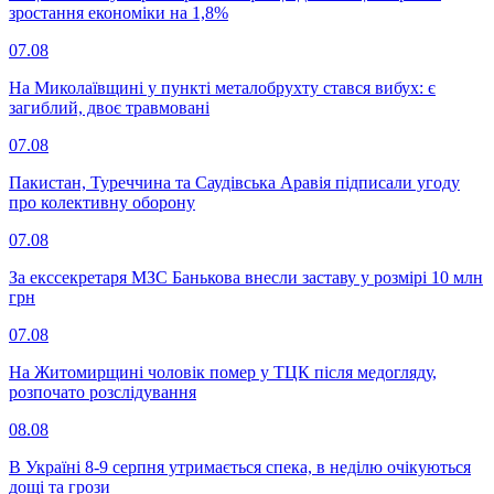
зростання економіки на 1,8%
07.08
На Миколаївщині у пункті металобрухту стався вибух: є
загиблий, двоє травмовані
07.08
Пакистан, Туреччина та Саудівська Аравія підписали угоду
про колективну оборону
07.08
За екссекретаря МЗС Банькова внесли заставу у розмірі 10 млн
грн
07.08
На Житомирщині чоловік помер у ТЦК після медогляду,
розпочато розслідування
08.08
В Україні 8-9 серпня утримається спека, в неділю очікуються
дощі та грози