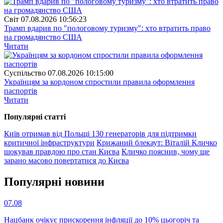
Свiт
07.08.2026 10:56:23
Трамп вдарив по "пологовому туризму": хто втратить право
на громадянство США
Читати
Суспiльство
07.08.2026 10:15:00
Українцям за кордоном спростили правила оформлення
паспортів
Читати
Популярнi статтi
Київ отримав від Польщі 130 генераторів для підтримки
критичної інфраструктури
Крижаний блекаут: Віталій Кличко
шокував правдою про стан Києва
Кличко пояснив, чому ще
зарано масово повертатися до Києва
Популярнi новини
07.08
Нацбанк очікує прискорення інфляції до 10% цьогоріч та