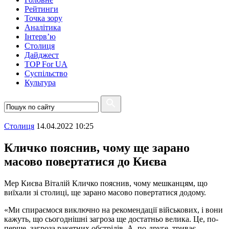
Рейтинги
Точка зору
Аналітика
Інтерв’ю
Столиця
Дайджест
TOP For UA
Суспiльство
Культура
Столиця
14.04.2022 10:25
Кличко пояснив, чому ще зарано
масово повертатися до Києва
Мер Києва Віталій Кличко пояснив, чому мешканцям, що
виїхали зі столиці, ще зарано масово повертатися додому.
«Ми спираємося виключно на рекомендації військових, і вони
кажуть, що сьогоднішні загроза ще достатньо велика. Це, по-
перше, загроза ракетних обстрілів. А, по-друге, триває