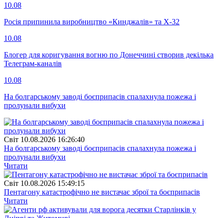
10.08
Росія припинила виробництво «Кинджалів» та Х-32
10.08
Блогер для коригування вогню по Донеччині створив декілька
Телеграм-каналів
10.08
На болгарському заводі боєприпасів спалахнула пожежа і
пролунали вибухи
Свiт
10.08.2026 16:26:40
На болгарському заводі боєприпасів спалахнула пожежа і
пролунали вибухи
Читати
Свiт
10.08.2026 15:49:15
Пентагону катастрофічно не вистачає зброї та боєприпасів
Читати