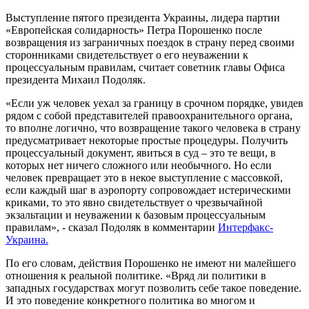
Выступление пятого президента Украины, лидера партии
«Европейская солидарность» Петра Порошенко после
возвращения из заграничных поездок в страну перед своими
сторонниками свидетельствует о его неуважении к
процессуальным правилам, считает советник главы Офиса
президента Михаил Подоляк.
«Если уж человек уехал за границу в срочном порядке, увидев
рядом с собой представителей правоохранительного органа,
то вполне логично, что возвращение такого человека в страну
предусматривает некоторые простые процедуры. Получить
процессуальный документ, явиться в суд – это те вещи, в
которых нет ничего сложного или необычного. Но если
человек превращает это в некое выступление с массовкой,
если каждый шаг в аэропорту сопровождает истерическими
криками, то это явно свидетельствует о чрезвычайной
экзальтации и неуважении к базовым процессуальным
правилам», - сказал Подоляк в комментарии
Интерфакс-
Украина.
По его словам, действия Порошенко не имеют ни малейшего
отношения к реальной политике. «Вряд ли политики в
западных государствах могут позволить себе такое поведение.
И это поведение конкретного политика во многом и