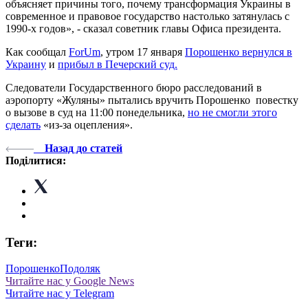
объясняет причины того, почему трансформация Украины в
современное и правовое государство настолько затянулась с
1990-х годов», - сказал советник главы Офиса президента.
Как сообщал
ForUm
, утром 17 января
Порошенко вернулся в
Украину
и
прибыл в Печерский суд.
Следователи Государственного бюро расследований в
аэропорту «Жуляны» пытались вручить Порошенко повестку
о вызове в суд на 11:00 понедельника,
но не смогли этого
сделать
«из-за оцепления».
Назад до статей
Поділитися:
Теги:
Порошенко
Подоляк
Читайте нас у Google News
Читайте нас у Telegram