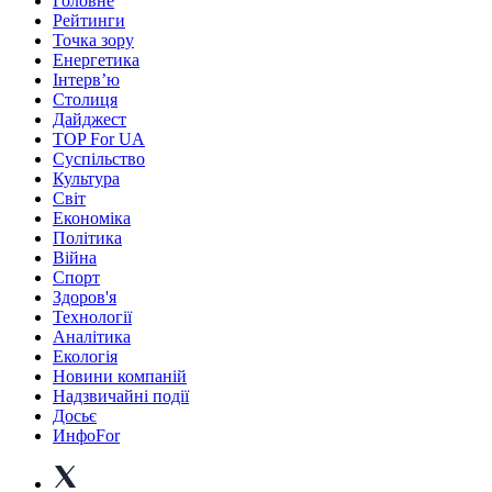
Головне
Рейтинги
Точка зору
Енергетика
Інтерв’ю
Столиця
Дайджест
TOP For UA
Суспiльство
Культура
Світ
Економіка
Політика
Війна
Спорт
Здоров'я
Технології
Аналітика
Екологія
Новини компаній
Надзвичайні події
Досьє
ИнфоFor