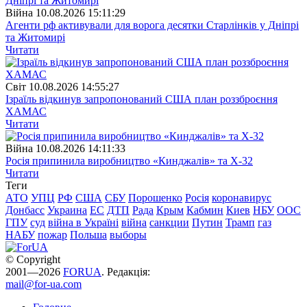
Війна
10.08.2026 15:11:29
Агенти рф активували для ворога десятки Старлінків у Дніпрі
та Житомирі
Читати
Свiт
10.08.2026 14:55:27
Ізраїль відкинув запропонований США план роззброєння
ХАМАС
Читати
Війна
10.08.2026 14:11:33
Росія припинила виробництво «Кинджалів» та Х-32
Читати
Теги
АТО
УПЦ
РФ
США
СБУ
Порошенко
Росія
коронавирус
Донбасс
Украина
ЕС
ДТП
Рада
Крым
Кабмин
Киев
НБУ
ООС
ГПУ
суд
війна в Україні
війна
санкции
Путин
Трамп
газ
НАБУ
пожар
Польша
выборы
© Copyright
2001—2026
FORUA
. Редакція:
mail@for-ua.com