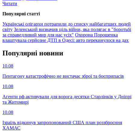
Читати
Популярнi статтi
Українські олігархи потрапили до списку найбагатших людей
світу
Зеленський визначив ціль війни, яка полягає в "боротьбі
за справедливий мир для нас усіх"
Охорона Порошенка
влаштувала серйозне ДТП в Одесі: авто перекинулося на дах
Популярнi новини
10.08
Пентагону катастрофічно не вистачає зброї та боєприпасів
10.08
Агенти рф активували для ворога десятки Старлінків у Дніпрі
та Житомирі
10.08
Ізраїль відкинув запропонований США план роззброєння
ХАМАС