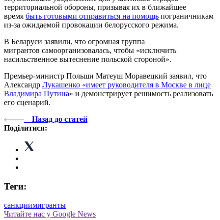
территориальной обороны, призывая их в ближайшее
время
быть готовыми отправиться на помощь
пограничникам
из-за ожидаемой провокации белорусского режима.
В Беларуси заявили, что огромная группа
мигрантов самоорганизовалась, чтобы «исключить
насильственное вытеснение польской стороной».
Премьер-министр Польши Матеуш Моравецкий заявил, что
Александр
Лукашенко «имеет руководителя в Москве в лице
Владимира Путина
» и демонстрирует решимость реализовать
его сценарий.
Назад до статей
Поділитися:
Теги:
санкции
мигранты
Читайте нас у Google News