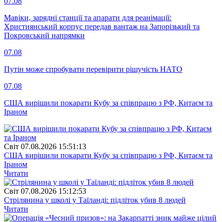
07.08
Мавіки, зарядні станції та апарати для реанімації:
Християнський корпус передав вантаж на Запорізький та
Покровський напрямки
07.08
Путін може спробувати перевірити рішучість НАТО
07.08
США вирішили покарати Кубу за співпрацю з РФ, Китаєм та
Іраном
Свiт
07.08.2026 15:51:13
США вирішили покарати Кубу за співпрацю з РФ, Китаєм та
Іраном
Читати
Свiт
07.08.2026 15:12:53
Стрілянина у школі у Таїланді: підліток убив 8 людей
Читати