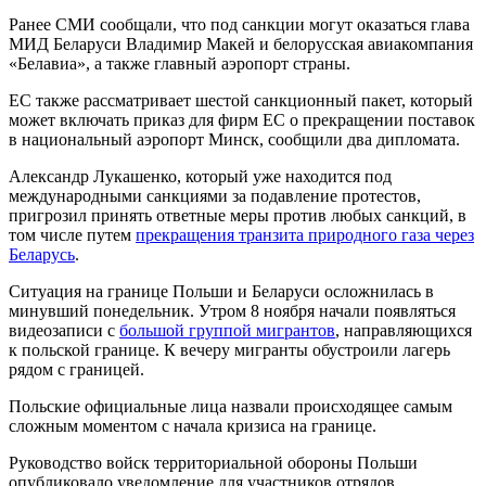
Ранее СМИ сообщали, что под санкции могут оказаться глава
МИД Беларуси Владимир Макей и белорусская авиакомпания
«Белавиа», а также главный аэропорт страны.
ЕС также рассматривает шестой санкционный пакет, который
может включать приказ для фирм ЕС о прекращении поставок
в национальный аэропорт Минск, сообщили два дипломата.
Александр Лукашенко, который уже находится под
международными санкциями за подавление протестов,
пригрозил принять ответные меры против любых санкций, в
том числе путем
прекращения транзита природного газа через
Беларусь
.
Ситуация на границе Польши и Беларуси осложнилась в
минувший понедельник. Утром 8 ноября начали появляться
видеозаписи с
большой группой мигрантов
, направляющихся
к польской границе. К вечеру мигранты обустроили лагерь
рядом с границей.
Польские официальные лица назвали происходящее самым
сложным моментом с начала кризиса на границе.
Руководство войск территориальной обороны Польши
опубликовало уведомление для участников отрядов