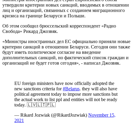
утвердили критерии новых санкций, вводимых в отношении
лиц и организаций, связанных с созданием миграционного
кризиса на границе Беларуси и Польши.
Об этом сообщил брюссельский корреспондент «Радио
Свобода» Рикард Джозвяк.
«Министры иностранных дел ЕС официально приняли новые
критерии санкций в отношении Беларуси. Сегодня они также
будут иметь политическое согласие на введение
дополнительных санкций, но фактический список граждан и
организаций не будет готов сегодня», - написал Джозвяк.
EU foreign ministers have now officially adopted the
new sanctions criteria for
#Belarus
. they will also have
political agreement today to impose more sanctions but
the actual work to list ppl and entities will not be ready
today. 🇱🇻🇱🇹🇵🇱
— Rikard Jozwiak (@RikardJozwiak)
November 15,
2021