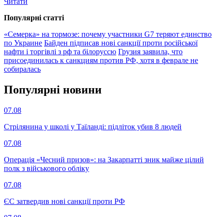
Читати
Популярнi статтi
«Семерка» на тормозе: почему участники G7 теряют единство
по Украине
Байден підписав нові санкції проти російської
нафти і торгівлі з рф та білоруссю
Грузия заявила, что
присоединилась к санкциям против РФ, хотя в феврале не
собиралась
Популярнi новини
07.08
Стрілянина у школі у Таїланді: підліток убив 8 людей
07.08
Операція «Чесний призов»: на Закарпатті зник майже цілий
полк з військового обліку
07.08
ЄС затвердив нові санкції проти РФ