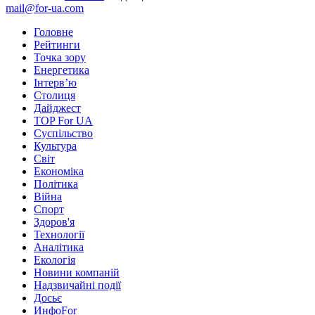
mail@for-ua.com
Головне
Рейтинги
Точка зору
Енергетика
Інтерв’ю
Столиця
Дайджест
TOP For UA
Суспiльство
Культура
Світ
Економіка
Політика
Війна
Спорт
Здоров'я
Технології
Аналітика
Екологія
Новини компаній
Надзвичайні події
Досьє
ИнфоFor