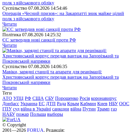
Суспiльство
07.08.2026 14:54:46
Операція «Чесний призов»: на Закарпатті зник майже цілий
полк з військового обліку
Читати
Полiтика
07.08.2026 14:25:32
ЄС затвердив нові санкції проти РФ
Читати
Суспiльство
07.08.2026 14:06:35
Мавіки, зарядні станції та апарати для реанімації:
Християнський корпус передав вантаж на Запорізький та
Покровський напрямки
Читати
Теги
АТО
УПЦ
РФ
США
СБУ
Порошенко
Росія
коронавирус
Донбасс
Украина
ЕС
ДТП
Рада
Крым
Кабмин
Киев
НБУ
ООС
ГПУ
суд
війна в Україні
санкции
війна
Путин
Трамп
газ
НАБУ
пожар
Польша
выборы
© Copyright
2001—2026
FORUA
. Редакція: