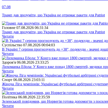
07.08
Трамп дав зрозуміти, що Україна не отримає ракети для Patriot
Головне
07.08.2026 06:31:34
Трамп дав зрозуміти, що Україна не отримає ракети для Patriot
Читати
Суспiльство
07.08.2026 00:04:03
В Україні 7 серпня прогнозують до +38°, подекуди - значні дощі
Читати
Здоров'я
06.08.2026 23:33:25
Лихоманка Ебола: У Конго вже понад 1800 смертей, медики про
Читати
Спорт
06.08.2026 23:03:11
Жіноча Ліга чемпіонів: Українські футбольні арбітрині судитим
Читати
Полiтика
06.08.2026 22:35:59
Зеленський повідомив, що Норвегія готова допомогти з посил
Читати