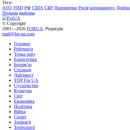
Теги
АТО
УПЦ
РФ
США
СБУ
Порошенко
Росія
коронавирус
Донба
Польша
выборы
© Copyright
2001—2026
FORUA
. Редакція:
mail@for-ua.com
Головне
Рейтинги
Точка зору
Енергетика
Інтерв’ю
Столиця
Дайджест
TOP For UA
Суспiльство
Культура
Світ
Економіка
Політика
Війна
Спорт
Здоров'я
Технології