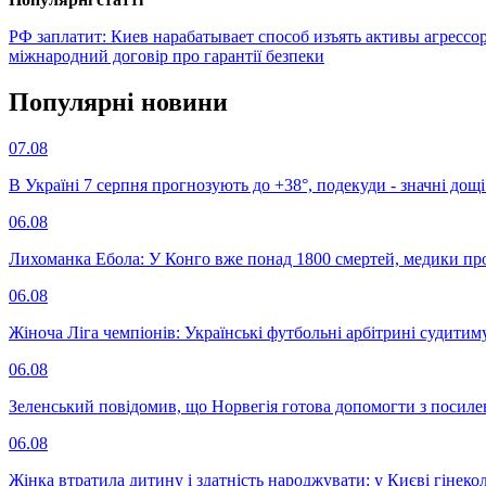
РФ заплатит: Киев нарабатывает способ изъять активы агрессо
міжнародний договір про гарантії безпеки
Популярнi новини
07.08
В Україні 7 серпня прогнозують до +38°, подекуди - значні дощі
06.08
Лихоманка Ебола: У Конго вже понад 1800 смертей, медики про
06.08
Жіноча Ліга чемпіонів: Українські футбольні арбітрині судитим
06.08
Зеленський повідомив, що Норвегія готова допомогти з посил
06.08
Жінка втратила дитину і здатність народжувати: у Києві гінеко