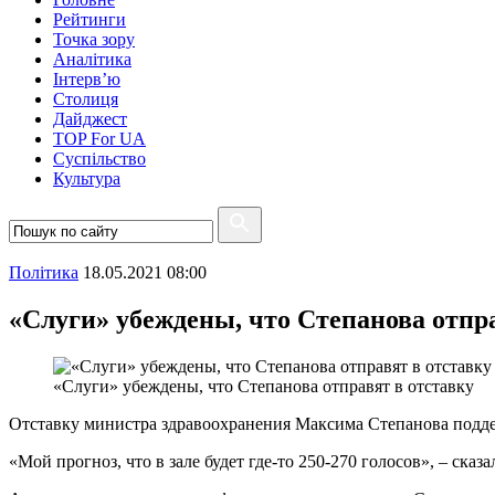
Рейтинги
Точка зору
Аналітика
Інтерв’ю
Столиця
Дайджест
TOP For UA
Суспiльство
Культура
Полiтика
18.05.2021 08:00
«Слуги» убеждены, что Степанова отпр
«Слуги» убеждены, что Степанова отправят в отставку
Отставку министра здравоохранения Максима Степанова подде
«Мой прогноз, что в зале будет где-то 250-270 голосов», – ска