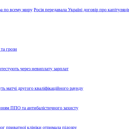
ра по всему миру
Росія передавала Україні договір про капітуляці
 та грози
тестують через невиплату зарплат
уть матчі другого кваліфікаційного раунду
енням ППО та антибалістичного захисту
лог приватної клініки отримала підозру