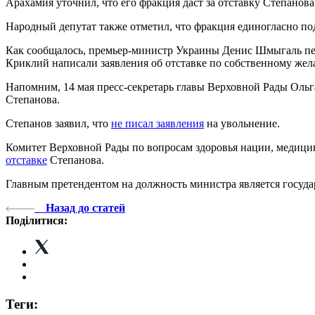
Арахамия уточнил, что его фракция даст за отставку Степанова
Народный депутат также отметил, что фракция единогласно п
Как сообщалось, премьер-министр Украины Денис Шмыгаль пер
Криклий написали заявления об отставке по собственному же
Напомним, 14 мая пресс-секретарь главы Верховной Рады Оль
Степанова.
Степанов заявил, что
не писал заявления
на увольнение.
Комитет Верховной Рады по вопросам здоровья нации, медици
отставке
Степанова.
Главным претендентом на должность министра является госуд
Назад до статей
Поділитися:
Теги: