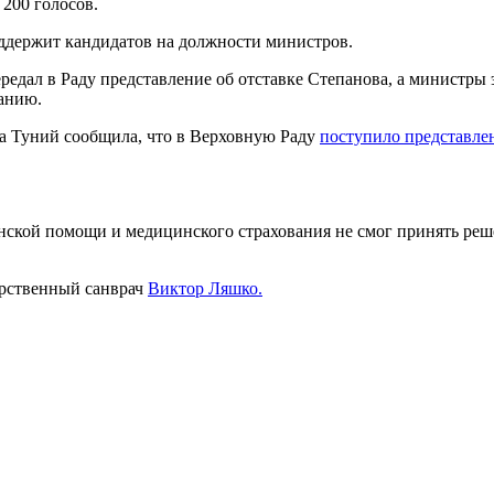
 200 голосов.
оддержит кандидатов на должности министров.
едал в Раду представление об отставке Степанова, а министр
ланию.
га Туний сообщила, что в Верховную Раду
поступило представле
нской помощи и медицинского страхования не смог принять ре
арственный санврач
Виктор Ляшко.