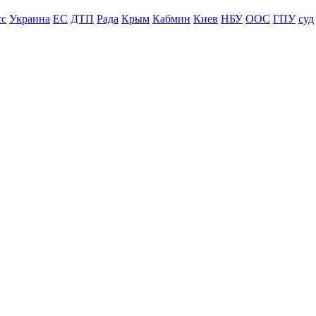
сс
Украина
ЕС
ДТП
Рада
Крым
Кабмин
Киев
НБУ
ООС
ГПУ
суд