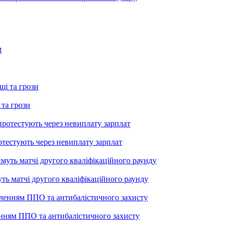
 та грози
тестують через невиплату зарплат
уть матчі другого кваліфікаційного раунду
енням ППО та антибалістичного захисту